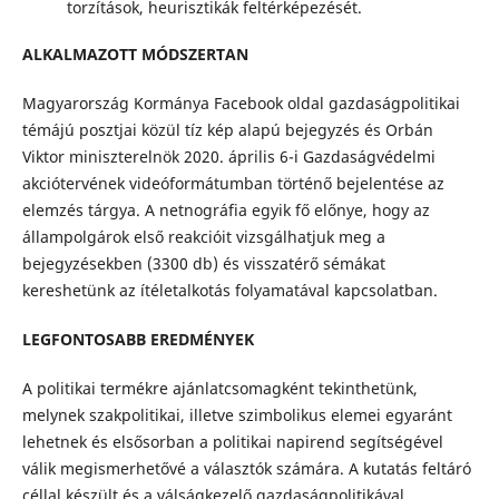
torzítások, heurisztikák feltérképezését.
ALKALMAZOTT MÓDSZERTAN
Magyarország Kormánya Facebook oldal gazdaságpolitikai
témájú posztjai közül tíz kép alapú bejegyzés és Orbán
Viktor miniszterelnök 2020. április 6-i Gazdaságvédelmi
akciótervének videóformátumban történő bejelentése az
elemzés tárgya. A netnográfia egyik fő előnye, hogy az
állampolgárok első reakcióit vizsgálhatjuk meg a
bejegyzésekben (3300 db) és visszatérő sémákat
kereshetünk az ítéletalkotás folyamatával kapcsolatban.
LEGFONTOSABB EREDMÉNYEK
A politikai termékre ajánlatcsomagként tekinthetünk,
melynek szakpolitikai, illetve szimbolikus elemei egyaránt
lehetnek és elsősorban a politikai napirend segítségével
válik megismerhetővé a választók számára. A kutatás feltáró
céllal készült és a válságkezelő gazdaságpolitikával