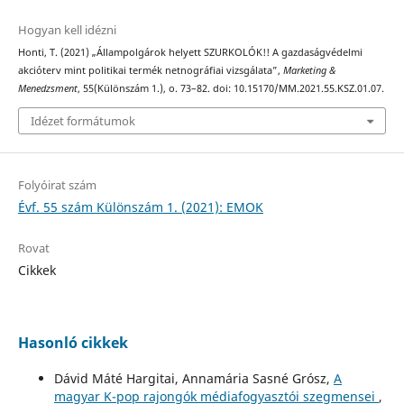
Hogyan kell idézni
Honti, T. (2021) „Állampolgárok helyett SZURKOLÓK!! A gazdaságvédelmi
akcióterv mint politikai termék netnográfiai vizsgálata”,
Marketing &
Menedzsment
, 55(Különszám 1.), o. 73–82. doi: 10.15170/MM.2021.55.KSZ.01.07.
Idézet formátumok
Folyóirat szám
Évf. 55 szám Különszám 1. (2021): EMOK
Rovat
Cikkek
Hasonló cikkek
Dávid Máté Hargitai, Annamária Sasné Grósz,
A
magyar K-pop rajongók médiafogyasztói szegmensei
,