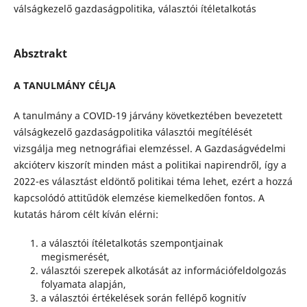
válságkezelő gazdaságpolitika, választói ítéletalkotás
Absztrakt
A TANULMÁNY CÉLJA
A tanulmány a COVID-19 járvány következtében bevezetett
válságkezelő gazdaságpolitika választói megítélését
vizsgálja meg netnográfiai elemzéssel. A Gazdaságvédelmi
akcióterv kiszorít minden mást a politikai napirendről, így a
2022-es választást eldöntő politikai téma lehet, ezért a hozzá
kapcsolódó attitűdök elemzése kiemelkedően fontos. A
kutatás három célt kíván elérni:
a választói ítéletalkotás szempontjainak
megismerését,
választói szerepek alkotását az információfeldolgozás
folyamata alapján,
a választói értékelések során fellépő kognitív