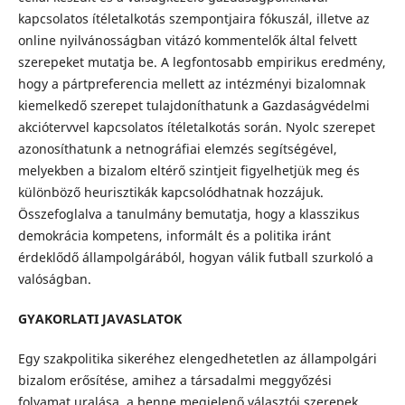
kapcsolatos ítéletalkotás szempontjaira fókuszál, illetve az
online nyilvánosságban vitázó kommentelők által felvett
szerepeket mutatja be. A legfontosabb empirikus eredmény,
hogy a pártpreferencia mellett az intézményi bizalomnak
kiemelkedő szerepet tulajdoníthatunk a Gazdaságvédelmi
akciótervvel kapcsolatos ítéletalkotás során. Nyolc szerepet
azonosíthatunk a netnográfiai elemzés segítségével,
melyekben a bizalom eltérő szintjeit figyelhetjük meg és
különböző heurisztikák kapcsolódhatnak hozzájuk.
Összefoglalva a tanulmány bemutatja, hogy a klasszikus
demokrácia kompetens, informált és a politika iránt
érdeklődő állampolgárából, hogyan válik futball szurkoló a
valóságban.
GYAKORLATI JAVASLATOK
Egy szakpolitika sikeréhez elengedhetetlen az állampolgári
bizalom erősítése, amihez a társadalmi meggyőzési
folyamat uralása, a benne megjelenő választói szerepek