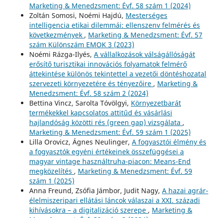
Marketing & Menedzsment: Évf. 58 szám 1 (2024)
Zoltán Somosi, Noémi Hajdú,
Mesterséges
intelligencia etikai dilemmái: ellenszenv felmérés és
következmények
,
Marketing & Menedzsment: Évf. 57
szám Különszám EMOK 3 (2023)
Noémi Rázga-Ilyés,
A vállalkozások válságállóságát
erősítő turisztikai innovációs folyamatok felmérő
áttekintése különös tekintettel a vezetői döntéshozatal
szervezeti környezetére és tényezőire
,
Marketing &
Menedzsment: Évf. 58 szám 2 (2024)
Bettina Vincz, Sarolta Tóvölgyi,
Környezetbarát
termékekkel kapcsolatos attitűd és vásárlási
hajlandóság közötti rés (green gap) vizsgálata
,
Marketing & Menedzsment: Évf. 59 szám 1 (2025)
Lilla Orovicz, Ágnes Neulinger,
A fogyasztói élmény és
a fogyasztók egyéni értékeinek összefüggései a
magyar vintage használtruha-piacon: Means-End
megközelítés
,
Marketing & Menedzsment: Évf. 59
szám 1 (2025)
Anna Freund, Zsófia Jámbor, Judit Nagy,
A hazai agrár-
élelmiszeripari ellátási láncok válaszai a XXI. századi
kihívásokra – a digitalizáció szerepe
,
Marketing &