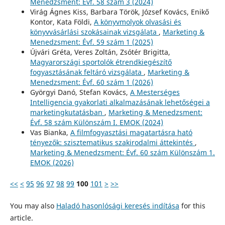
Menedzsment: Évf. 58 szám 3 (2024)
Virág Ágnes Kiss, Barbara Török, József Kovács, Enikő
Kontor, Kata Földi,
A könyvmolyok olvasási és
könyvvásárlási szokásainak vizsgálata
,
Marketing &
Menedzsment: Évf. 59 szám 1 (2025)
Újvári Gréta, Veres Zoltán, Zsótér Brigitta,
Magyarországi sportolók étrendkiegészítő
fogyasztásának feltáró vizsgálata
,
Marketing &
Menedzsment: Évf. 60 szám 1 (2026)
Györgyi Danó, Stefan Kovács,
A Mesterséges
Intelligencia gyakorlati alkalmazásának lehetőségei a
marketingkutatásban
,
Marketing & Menedzsment:
Évf. 58 szám Különszám I. EMOK (2024)
Vas Bianka,
A filmfogyasztási magatartásra ható
tényezők: szisztematikus szakirodalmi áttekintés
,
Marketing & Menedzsment: Évf. 60 szám Különszám 1.
EMOK (2026)
<<
<
95
96
97
98
99
100
101
>
>>
You may also
Haladó hasonlósági keresés indítása
for this
article.