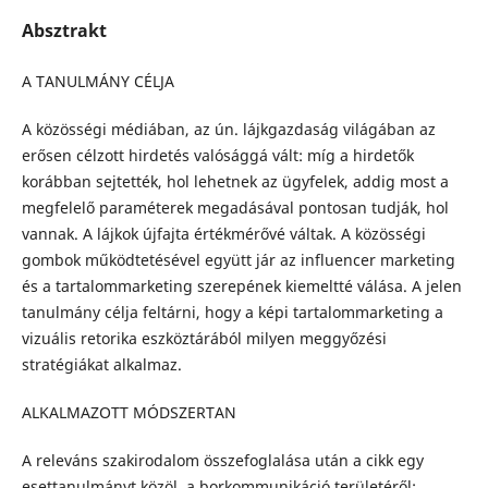
Absztrakt
A TANULMÁNY CÉLJA
A közösségi médiában, az ún. lájkgazdaság világában az
erősen célzott hirdetés valósággá vált: míg a hirdetők
korábban sejtették, hol lehetnek az ügyfelek, addig most a
megfelelő paraméterek megadásával pontosan tudják, hol
vannak. A lájkok újfajta értékmérővé váltak. A közösségi
gombok működtetésével együtt jár az influencer marketing
és a tartalommarketing szerepének kiemeltté válása. A jelen
tanulmány célja feltárni, hogy a képi tartalommarketing a
vizuális retorika eszköztárából milyen meggyőzési
stratégiákat alkalmaz.
ALKALMAZOTT MÓDSZERTAN
A releváns szakirodalom összefoglalása után a cikk egy
esettanulmányt közöl, a borkommunikáció területéről: