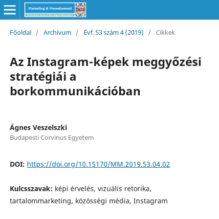
Főoldal
/
Archívum
/
Évf. 53 szám 4 (2019)
/
Cikkek
Az Instagram-képek meggyőzési
stratégiái a
borkommunikációban
Ágnes Veszelszki
Budapesti Corvinus Egyetem
DOI:
https://doi.org/10.15170/MM.2019.53.04.02
Kulcsszavak:
képi érvelés, vizuális retorika,
tartalommarketing, közösségi média, Instagram