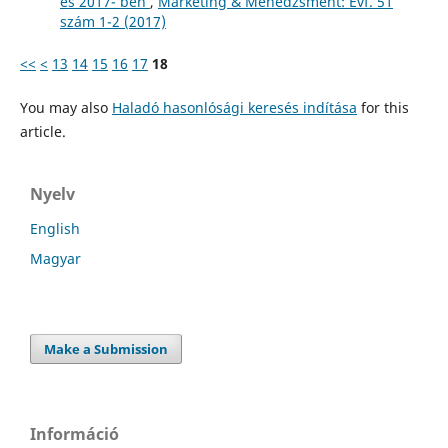
és 2017- ben
,
Marketing & Menedzsment: Évf. 51
szám 1-2 (2017)
<<
<
13
14
15
16
17
18
You may also
Haladó hasonlósági keresés indítása
for this
article.
Nyelv
English
Magyar
Make a Submission
Információ