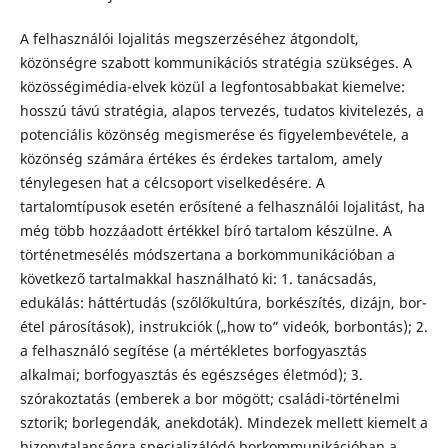
A felhasználói lojalitás megszerzéséhez átgondolt,
közönségre szabott kommunikációs stratégia szükséges. A
közösségimédia-elvek közül a legfontosabbakat kiemelve:
hosszú távú stratégia, alapos tervezés, tudatos kivitelezés, a
potenciális közönség megismerése és figyelembevétele, a
közönség számára értékes és érdekes tartalom, amely
ténylegesen hat a célcsoport viselkedésére. A
tartalomtípusok esetén erősítené a felhasználói lojalitást, ha
még több hozzáadott értékkel bíró tartalom készülne. A
történetmesélés módszertana a borkommunikációban a
következő tartalmakkal használható ki: 1. tanácsadás,
edukálás: háttértudás (szőlőkultúra, borkészítés, dizájn, bor-
étel párosítások), instrukciók („how to” videók, borbontás); 2.
a felhasználó segítése (a mértékletes borfogyasztás
alkalmai; borfogyasztás és egészséges életmód); 3.
szórakoztatás (emberek a bor mögött; családi-történelmi
sztorik; borlegendák, anekdoták). Mindezek mellett kiemelt a
bizonytalanságra specializálódó borkommunikációban a