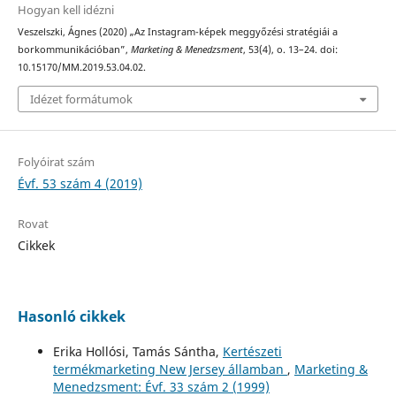
Hogyan kell idézni
Veszelszki, Ágnes (2020) „Az Instagram-képek meggyőzési stratégiái a
borkommunikációban”,
Marketing & Menedzsment
, 53(4), o. 13–24. doi:
10.15170/MM.2019.53.04.02.
Idézet formátumok
Folyóirat szám
Évf. 53 szám 4 (2019)
Rovat
Cikkek
Hasonló cikkek
Erika Hollósi, Tamás Sántha,
Kertészeti
termékmarketing New Jersey államban
,
Marketing &
Menedzsment: Évf. 33 szám 2 (1999)