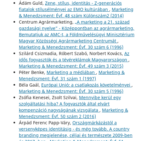
Ádám Guld,
Zene, stílus, identitás - Z-generációs
fiatalok stílusélményei az EMO kultúrában
,
Marketing
& Menedzsment: Évf. 48 szám Különszám2 (2014)
Centrum Agrármarketing,
„A marketing a 21. század
gazdasági nyelve” - Középpontban az agrármarketing,
Bemutatjuk az AMC-t, a Földművelésügyi Minisztérium
Magyar Közösségi Agrármarketing Centrumát
,
Marketing & Menedzsment: Évf. 30 szám 6 (1996)
Szilárd Csizmadia, Róbert Szabó, Norbert Kovács,
Az
idős fogyasztók és a tévéreklámok Magyarországon
,
Marketing & Menedzsment: Évf. 49 szám 3 (2015)
Péter Benke,
Marketing a médiában
,
Marketing &
Menedzsment: Évf. 31 szám 1 (1997)
Béla Gaál,
Európai Unió: a csatlakozás követelményei
,
Marketing & Menedzsment: Évf. 30 szám 5 (1996)
Zsófia Kenesei, Zsolt Szilvai,
Mennyibe kerül egy
szolgáltatási hiba? A fogyasztók által elvárt
kompenzáció nagyságának vizsgálata
,
Marketing &
Menedzsment: Évf. 50 szám 2 (2016)
Árpád Ferenc Papp-Váry,
Országmárkázástól a
versenyképes identitásig - és még tovább. A country
branding megjelenése, céljai és természete 2009-ben