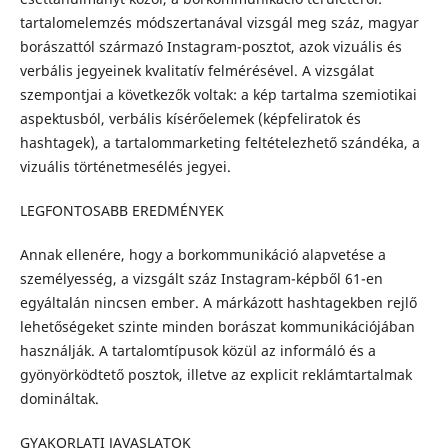
tartalomelemzés módszertanával vizsgál meg száz, magyar
borászattól származó Instagram-posztot, azok vizuális és
verbális jegyeinek kvalitatív felmérésével. A vizsgálat
szempontjai a következők voltak: a kép tartalma szemiotikai
aspektusból, verbális kísérőelemek (képfeliratok és
hashtagek), a tartalommarketing feltételezhető szándéka, a
vizuális történetmesélés jegyei.
LEGFONTOSABB EREDMÉNYEK
Annak ellenére, hogy a borkommunikáció alapvetése a
személyesség, a vizsgált száz Instagram-képből 61-en
egyáltalán nincsen ember. A márkázott hashtagekben rejlő
lehetőségeket szinte minden borászat kommunikációjában
használják. A tartalomtípusok közül az informáló és a
gyönyörködtető posztok, illetve az explicit reklámtartalmak
domináltak.
GYAKORLATI JAVASLATOK