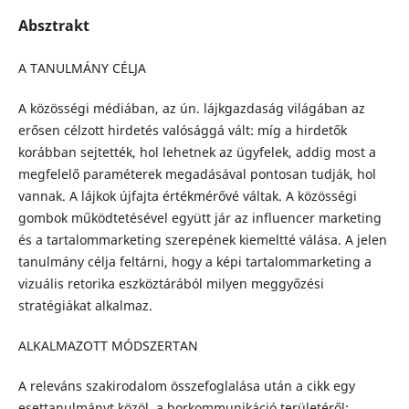
Absztrakt
A TANULMÁNY CÉLJA
A közösségi médiában, az ún. lájkgazdaság világában az
erősen célzott hirdetés valósággá vált: míg a hirdetők
korábban sejtették, hol lehetnek az ügyfelek, addig most a
megfelelő paraméterek megadásával pontosan tudják, hol
vannak. A lájkok újfajta értékmérővé váltak. A közösségi
gombok működtetésével együtt jár az influencer marketing
és a tartalommarketing szerepének kiemeltté válása. A jelen
tanulmány célja feltárni, hogy a képi tartalommarketing a
vizuális retorika eszköztárából milyen meggyőzési
stratégiákat alkalmaz.
ALKALMAZOTT MÓDSZERTAN
A releváns szakirodalom összefoglalása után a cikk egy
esettanulmányt közöl, a borkommunikáció területéről: