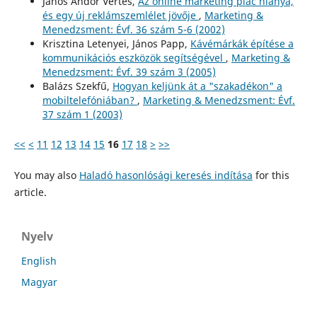
János Andor Vértes,
Az online marketing piac hiánya,
és egy új reklámszemlélet jövője
,
Marketing &
Menedzsment: Évf. 36 szám 5-6 (2002)
Krisztina Letenyei, János Papp,
Kávémárkák építése a
kommunikációs eszközök segítségével
,
Marketing &
Menedzsment: Évf. 39 szám 3 (2005)
Balázs Szekfű,
Hogyan keljünk át a "szakadékon" a
mobiltelefóniában?
,
Marketing & Menedzsment: Évf.
37 szám 1 (2003)
<<
<
11
12
13
14
15
16
17
18
>
>>
You may also
Haladó hasonlósági keresés indítása
for this
article.
Nyelv
English
Magyar