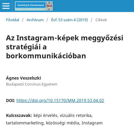
Főoldal
/
Archívum
/
Évf. 53 szám 4 (2019)
/
Cikkek
Az Instagram-képek meggyőzési
stratégiái a
borkommunikációban
Ágnes Veszelszki
Budapesti Corvinus Egyetem
DOI:
https://doi.org/10.15170/MM.2019.53.04.02
Kulcsszavak:
képi érvelés, vizuális retorika,
tartalommarketing, közösségi média, Instagram