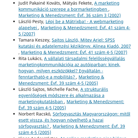
Judit Pakainé Kováts, Mátyás Fekete,
A marketing
kommunikáció szerepe a bormarketingben
,
Marketing & Menedzsment: Évf. 36 szám 3 (2002)
László Pesty,
Lépj be a Mátrixba! - A webmarketing
alapelvei
,
Marketing & Menedzsment: Évf. 41 szám 4-
5 (2007)
Tamara Keszey,
Sajtos László, Mitev Ariel: SPSS
kutatási és adatelemzési kézikönyv. Alinea Kiadó, 2007
,
Marketing & Menedzsment: Évf. 41 szám 4-5 (2007)
Rita Lukács,
A vállalati társadalmi felelősségvállalás
marketingkommunikációja az autóiparban: kinek,
hogyan, milyen eszközökkel? Egyáltalán -
fenntartható-e a mobilitás?
,
Marketing &
Menedzsment: Évf. 39 szám 4-5 (2005)
László Sajtos, Michelle Fache,
A strukturális
egyenlőségek módszere és alkalmazása a
marketingkutatásban
,
Marketing & Menedzsment:
Évf. 39 szám 4-5 (2005)
Norbert Racskó,
Sörfogyasztás Magyarországon: mitől
esett vissza, és hogyan növelhető a hazai
sörfogyasztás?
,
Marketing & Menedzsment: Évf. 39
szám 4-5 (2005)