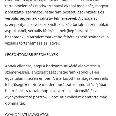
tartalomelemzés módszertanával vizsgál meg száz, magyar
borászattól származó Instagram-posztot, azok vizuális és
verbális jegyeinek kvalitatív felmérésével. A vizsgálat
szempontjai a következők voltak: a kép tartalma szemiotikai
aspektusból, verbális kísérőelemek (képfeliratok és
hashtagek), a tartalommarketing feltételezhető szándéka, a
vizuális történetmesélés jegyei.
LEGFONTOSABB EREDMÉNYEK
Annak ellenére, hogy a borkommunikáció alapvetése a
személyesség, a vizsgált száz Instagram-képből 61-en
egyáltalán nincsen ember. A márkázott hashtagekben rejlő
lehetőségeket szinte minden borászat kommunikációjában
használják. A tartalomtípusok közül az informáló és a
gyönyörködtető posztok, illetve az explicit reklámtartalmak
domináltak.
GYAKORLATI JAVASLATOK