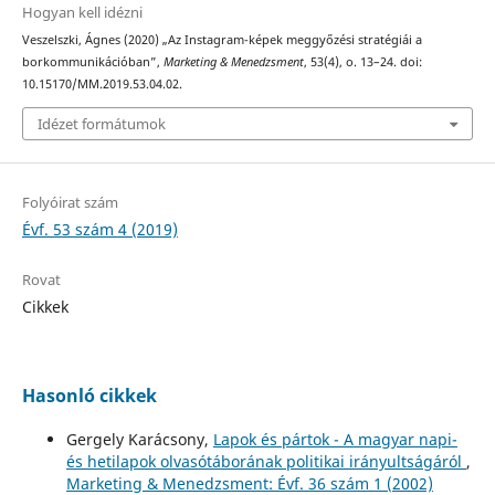
Hogyan kell idézni
Veszelszki, Ágnes (2020) „Az Instagram-képek meggyőzési stratégiái a
borkommunikációban”,
Marketing & Menedzsment
, 53(4), o. 13–24. doi:
10.15170/MM.2019.53.04.02.
Idézet formátumok
Folyóirat szám
Évf. 53 szám 4 (2019)
Rovat
Cikkek
Hasonló cikkek
Gergely Karácsony,
Lapok és pártok - A magyar napi-
és hetilapok olvasótáborának politikai irányultságáról
,
Marketing & Menedzsment: Évf. 36 szám 1 (2002)