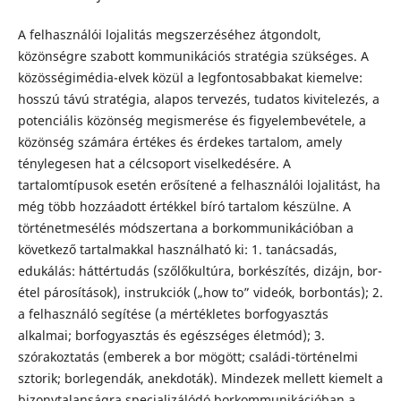
A felhasználói lojalitás megszerzéséhez átgondolt,
közönségre szabott kommunikációs stratégia szükséges. A
közösségimédia-elvek közül a legfontosabbakat kiemelve:
hosszú távú stratégia, alapos tervezés, tudatos kivitelezés, a
potenciális közönség megismerése és figyelembevétele, a
közönség számára értékes és érdekes tartalom, amely
ténylegesen hat a célcsoport viselkedésére. A
tartalomtípusok esetén erősítené a felhasználói lojalitást, ha
még több hozzáadott értékkel bíró tartalom készülne. A
történetmesélés módszertana a borkommunikációban a
következő tartalmakkal használható ki: 1. tanácsadás,
edukálás: háttértudás (szőlőkultúra, borkészítés, dizájn, bor-
étel párosítások), instrukciók („how to” videók, borbontás); 2.
a felhasználó segítése (a mértékletes borfogyasztás
alkalmai; borfogyasztás és egészséges életmód); 3.
szórakoztatás (emberek a bor mögött; családi-történelmi
sztorik; borlegendák, anekdoták). Mindezek mellett kiemelt a
bizonytalanságra specializálódó borkommunikációban a