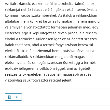
Az italreklámok, ezeken belül az alkoholtartalmú italok
reklámjai nehéz feladat elé állítják a reklámtervezőket, a
kommunikációs szakembereket. Az italok a reklámokban
általában nem konkrét tárgyias formában, hanem mindig
valamilyen elvonatkoztatott formában jelennek meg, egy
életérzés, egy íz képi kifejezése révén próbálja a reklám
eladni a terméket. Különösen igaz ez az égetett szeszes
italok esetében, ahol a termék fogyasztásán keresztül
elérhető luxus életszínvonal bemutatásával érvelnek a
reklámalkotók. A reklámokban megjelenő magas
életszínvonal és csillogás szorosan összefügg a termék
exkluzív jellegével, a célközönséggel, ami az égetett
szeszesitalok esetében átlagosnál magasabb árat és
viszonylag szűk fogyasztói réteget jelent.
PDF