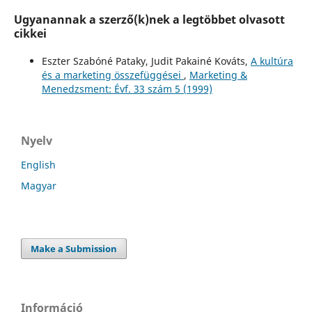
Ugyanannak a szerző(k)nek a legtöbbet olvasott
cikkei
Eszter Szabóné Pataky, Judit Pakainé Kováts,
A kultúra
és a marketing összefüggései
,
Marketing &
Menedzsment: Évf. 33 szám 5 (1999)
Nyelv
English
Magyar
Make a Submission
Információ