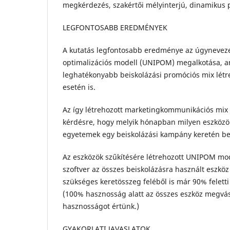
megkérdezés, szakértői mélyinterjú, dinamikus
LEGFONTOSABB EREDMÉNYEK
A kutatás legfontosabb eredménye az úgynevez
optimalizációs modell (UNIPOM) megalkotása, am
leghatékonyabb beiskolázási promóciós mix lét
esetén is.
Az így létrehozott marketingkommunikációs mix 
kérdésre, hogy melyik hónapban milyen eszközö
egyetemek egy beiskolázási kampány keretén be
Az eszközök szűkítésére létrehozott UNIPOM mod
szoftver az összes beiskolázásra használt eszk
szükséges keretösszeg feléből is már 90% feletti
(100% hasznosság alatt az összes eszköz megvás
hasznosságot értünk.)
GYAKORLATI JAVASLATOK