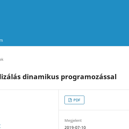
um
ek
lizálás dinamikus programozással
PDF
Megjelent
7
2019-07-10