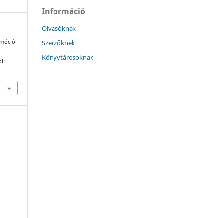
Információ
Olvasóknak
Szerzőknek
omóció
Könyvtárosoknak
oi: