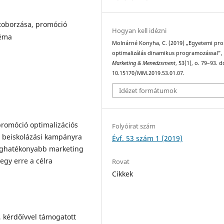
 toborzása, promóció
Hogyan kell idézni
léma
Molnárné Konyha, C. (2019) „Egyetemi pr
optimalizálás dinamikus programozással”,
Marketing & Menedzsment
, 53(1), o. 79–93. d
10.15170/MM.2019.53.01.07.
Idézet formátumok
promóció optimalizációs
Folyóirat szám
 beiskolázási kampányra
Évf. 53 szám 1 (2019)
 leghatékonyabb marketing
egy erre a célra
Rovat
Cikkek
, kérdőívvel támogatott