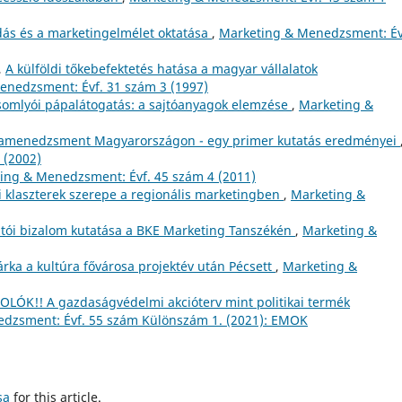
dás és a marketingelmélet oktatása
,
Marketing & Menedzsment: Év
,
A külföldi tőkebefektetés hatása a magyar vállalatok
enedzsment: Évf. 31 szám 3 (1997)
ksomlyói pápalátogatás: a sajtóanyagok elemzése
,
Marketing &
iamenedzsment Magyarországon - egy primer kutatás eredményei
 (2002)
ing & Menedzsment: Évf. 45 szám 4 (2011)
ai klaszterek szerepe a regionális marketingben
,
Marketing &
ztói bizalom kutatása a BKE Marketing Tanszékén
,
Marketing &
rka a kultúra fővárosa projektév után Pécsett
,
Marketing &
OLÓK!! A gazdaságvédelmi akcióterv mint politikai termék
dzsment: Évf. 55 szám Különszám 1. (2021): EMOK
sa
for this article.