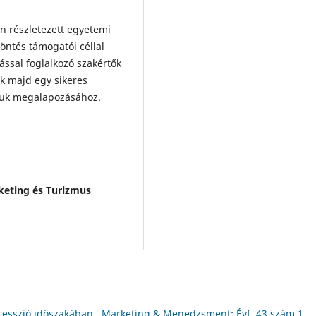
 részletezett egyetemi
öntés támogatói céllal
ással foglalkozó szakértők
k majd egy sikeres
ájuk megalapozásához.
keting és Turizmus
cesszió időszakában
,
Marketing & Menedzsment: Évf. 43 szám 1