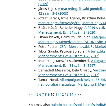
(2009)
János Fojtik,
A marketingről való gondolko
42 szám 5-6 (2008)
József Berács, Irma Agárdi, Krisztina Kolos
marketingtevékenységére
,
Marketing & M
Beáta Kádár, Benedek Nagy,
A 2019-s csí
Menedzsment: Évf. 54 szám 2 (2020)
István Piskóti, Helmuth Schupler,
Kategór
Marketing & Menedzsment: Évf. 36 szám 3
Petra Putzer,
CSR - Merre tovább?
,
Market
Tibor Gonda, Patrícia Spiegler,
A turisztik
Menedzsment: Évf. 46 szám 1-2 (2012)
Marketing Tanszék szakemberei,
A fogyas
Menedzsment: Évf. 31 szám 3 (1997)
Bernadett Mészáros, Béla Orosdy,
Városmá
Menedzsment: Évf. 46 szám 1-2 (2012)
Tamás Honti,
Állampolgárok helyett SZURK
netnográfiai vizsgálata
,
Marketing & Mene
<<
<
5
6
7
8
9
10
11
12
13
14
>
>>
You may also
Haladó hasonlósági keresés indítá