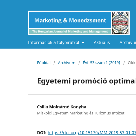
Információk a folyóiratról
Aktuális
Archív
Főoldal
/
Archívum
/
Évf. 53 szám 1 (2019)
/
Cikk
Egyetemi promóció optima
Csilla Molnárné Konyha
Miskolci Egyetem Marketing és Turizmus Intézet
DOI:
https://doi.org/10.15170/MM.2019.53.01.0