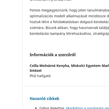
Fontos megjegyeznünk, hogy jelen tanulmányban
optimalizációs modell alkalmazását mindössze d
hoztuk létre a felsőoktatásban dolgozó beiskoláz
számára. Bízunk abban, hogy hasznosnak találjá
beiskolázási kampány létrehozásához, stratégi
Információk a szerzőről
Csilla Molnárné Konyha,
Miskolci Egyetem Mar
Intézet
PhD hallgató
Hasonló cikkek
Gábor Rekettye,
Marketing a gazdasági re