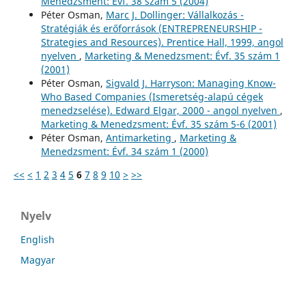
Menedzsment: Évf. 38 szám 5 (2004)
Péter Osman,
Marc J. Dollinger: Vállalkozás -
Stratégiák és erőforrások (ENTREPRENEURSHIP -
Strategies and Resources). Prentice Hall, 1999, angol
nyelven
,
Marketing & Menedzsment: Évf. 35 szám 1
(2001)
Péter Osman,
Sigvald J. Harryson: Managing Know-
Who Based Companies (Ismeretség-alapú cégek
menedzselése). Edward Elgar, 2000 - angol nyelven
,
Marketing & Menedzsment: Évf. 35 szám 5-6 (2001)
Péter Osman,
Antimarketing
,
Marketing &
Menedzsment: Évf. 34 szám 1 (2000)
<<
<
1
2
3
4
5
6
7
8
9
10
>
>>
Nyelv
English
Magyar