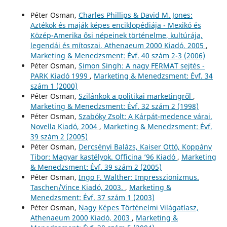
Péter Osman,
Charles Phillips & David M. Jones:
Aztékok és maják képes enciklopédiája - Mexikó és
Közép-Amerika ősi népeinek történelme, kultúrája,
legendái és mítoszai, Athenaeum 2000 Kiadó, 2005
,
Marketing & Menedzsment: Évf. 40 szám 2-3 (2006)
Péter Osman,
Simon Singh: A nagy FERMAT sejtés -
PARK Kiadó 1999
,
Marketing & Menedzsment: Évf. 34
szám 1 (2000)
Péter Osman,
Szilánkok a politikai marketingről
,
Marketing & Menedzsment: Évf. 32 szám 2 (1998)
Péter Osman,
Szabóky Zsolt: A Kárpát-medence várai.
Novella Kiadó, 2004
,
Marketing & Menedzsment: Évf.
39 szám 2 (2005)
Péter Osman,
Dercsényi Balázs, Kaiser Ottó, Koppány
Tibor: Magyar kastélyok. Officina ’96 Kiadó
,
Marketing
& Menedzsment: Évf. 39 szám 2 (2005)
Péter Osman,
Ingo F. Walther: Impresszionizmus.
Taschen/Vince Kiadó, 2003.
,
Marketing &
Menedzsment: Évf. 37 szám 1 (2003)
Péter Osman,
Nagy Képes Történelmi Világatlasz,
Athenaeum 2000 Kiadó, 2003
,
Marketing &