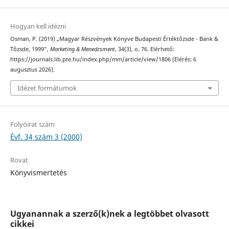
Hogyan kell idézni
Osman, P. (2019) „Magyar Részvények Könyve Budapesti Értéktőzsde - Bank &
Tőzsde, 1999”,
Marketing & Menedzsment
, 34(3), o. 76. Elérhető:
https://journals.lib.pte.hu/index.php/mm/article/view/1806 (Elérés: 6
augusztus 2026).
Idézet formátumok
Folyóirat szám
Évf. 34 szám 3 (2000)
Rovat
Könyvismertetés
Ugyanannak a szerző(k)nek a legtöbbet olvasott
cikkei