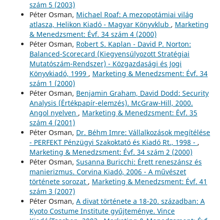
szám 5 (2003)
Péter Osman,
Michael Roaf: A mezopotámiai világ
atlasza, Helikon Kiadó - Magyar Könyvklub
,
Marketing
& Menedzsment: Évf. 34 szám 4 (2000)
Péter Osman,
Robert S. Kaplan - David P. Norton:
Balanced-Scorecard (Kiegyensúlyozott Stratégiai
Mutatószám-Rendszer) - Közgazdasági és Jogi
Könyvkiadó, 1999
,
Marketing & Menedzsment: Évf. 34
szám 1 (2000)
Péter Osman,
Benjamin Graham, David Dodd: Security
Analysis (Értékpapír-elemzés). McGraw-Hill, 2000.
Angol nyelven
,
Marketing & Menedzsment: Évf. 35
szám 4 (2001)
Péter Osman,
Dr. Béhm Imre: Vállalkozások megítélése
- PERFEKT Pénzügyi Szakoktató és Kiadó Rt., 1998 -
,
Marketing & Menedzsment: Évf. 34 szám 2 (2000)
Péter Osman,
Susanna Buricchi: Érett reneszánsz és
manierizmus. Corvina Kiadó, 2006 - A művészet
története sorozat
,
Marketing & Menedzsment: Évf. 41
szám 3 (2007)
Péter Osman,
A divat története a 18-20. században: A
Kyoto Costume Institute gyűjteménye. Vince