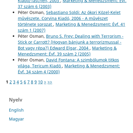
Kiadó/Taschen, 2003
,
Marketing & Menedzsment: Évf.
37 szám 6 (2003)
Péter Osman,
Sebastiano Soldi: Az ókori Közel-Kelet
művészete. Corvina Kiadó, 2006 - A művészet
története sorozat
,
Marketing & Menedzsment: Évf. 41
szám 1 (2007)
Péter Osman,
Bruno S. Frey: Dealing with Terrorism -
Stick or Carrott? (Hogyan bánjunk a terrorizmussal -
Bot vagy répa?) Edward Elgar, 2004
,
Marketing &
Menedzsment: Évf. 39 szám 2 (2005)
Péter Osman,
David Fontana: A szimbólumok titkos
világa, Tericum Kiadó
,
Marketing & Menedzsment:
Évf. 34 szám 4 (2000)
1
2
3
4
5
6
7
8
9
10
>
>>
Nyelv
English
Magyar