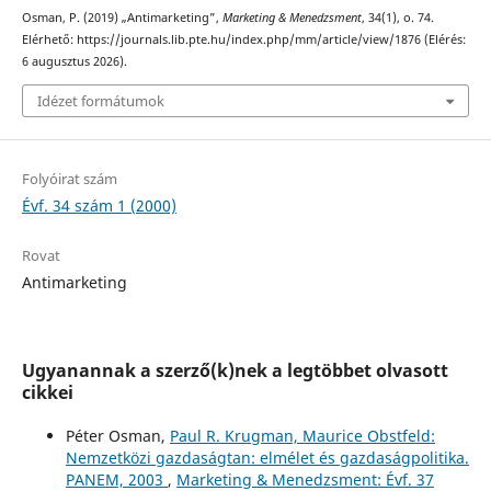
Osman, P. (2019) „Antimarketing”,
Marketing & Menedzsment
, 34(1), o. 74.
Elérhető: https://journals.lib.pte.hu/index.php/mm/article/view/1876 (Elérés:
6 augusztus 2026).
Idézet formátumok
Folyóirat szám
Évf. 34 szám 1 (2000)
Rovat
Antimarketing
Ugyanannak a szerző(k)nek a legtöbbet olvasott
cikkei
Péter Osman,
Paul R. Krugman, Maurice Obstfeld:
Nemzetközi gazdaságtan: elmélet és gazdaságpolitika.
PANEM, 2003
,
Marketing & Menedzsment: Évf. 37