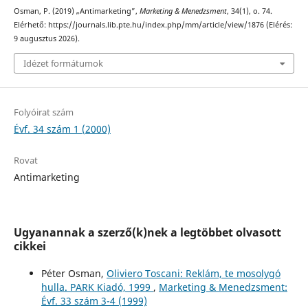
Osman, P. (2019) „Antimarketing”,
Marketing & Menedzsment
, 34(1), o. 74.
Elérhető: https://journals.lib.pte.hu/index.php/mm/article/view/1876 (Elérés:
9 augusztus 2026).
Idézet formátumok
Folyóirat szám
Évf. 34 szám 1 (2000)
Rovat
Antimarketing
Ugyanannak a szerző(k)nek a legtöbbet olvasott
cikkei
Péter Osman,
Oliviero Toscani: Reklám, te mosolygó
hulla. PARK Kiadó, 1999
,
Marketing & Menedzsment:
Évf. 33 szám 3-4 (1999)