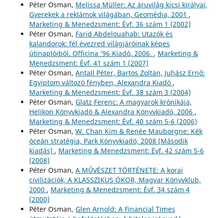
Péter Osman,
Melissa Müller: Az áruvilág kicsi királyai,
Gyerekek a reklámok világában, Geomédia, 2001
,
Marketing & Menedzsment: Évf. 36 szám 1 (2002)
Péter Osman,
Farid Abdelouahab: Utazók és
kalandorok: fél évezred világjáróinak képes
útinaplóiból. Officina ’96 Kiadó, 2006.
,
Marketing &
Menedzsment: Évf. 41 szám 1 (2007)
Péter Osman,
Antall Péter, Bartos Zoltán, Juhász Ernő:
Egyiptom változó fényben, Alexandra Kiadó
,
Marketing & Menedzsment: Évf. 38 szám 3 (2004)
Péter Osman,
Glatz Ferenc: A magyarok krónikája,
Helikon Könyvkiadó & Alexandra Könyvkiadó, 2006
,
Marketing & Menedzsment: Évf. 40 szám 5-6 (2006)
Péter Osman,
W. Chan Kim & Renée Mauborgne: Kék
óceán stratégia, Park Könyvkiadó, 2008 (Második
kiadás)
,
Marketing & Menedzsment: Évf. 42 szám 5-6
(2008)
Péter Osman,
A MŰVÉSZET TÖRTÉNETE: A korai
civilizációk, A KLASSZIKUS ÓKOR, Magyar Könyvklub,
2000
,
Marketing & Menedzsment: Évf. 34 szám 4
(2000)
Péter Osman,
Glen Arnold: A Financial Times