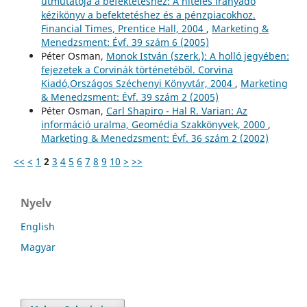
útmutatója a befektetéshez: A hiteles irányadó
kézikönyv a befektetéshez és a pénzpiacokhoz.
Financial Times, Prentice Hall, 2004
,
Marketing &
Menedzsment: Évf. 39 szám 6 (2005)
Péter Osman,
Monok István (szerk.): A holló jegyében:
fejezetek a Corvinák történetéből. Corvina
Kiadó,Országos Széchenyi Könyvtár, 2004
,
Marketing
& Menedzsment: Évf. 39 szám 2 (2005)
Péter Osman,
Carl Shapiro - Hal R. Varian: Az
információ uralma, Geomédia Szakkönyvek, 2000
,
Marketing & Menedzsment: Évf. 36 szám 2 (2002)
<<
<
1
2
3
4
5
6
7
8
9
10
>
>>
Nyelv
English
Magyar