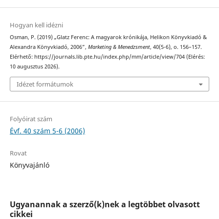
Hogyan kell idézni
Osman, P. (2019) „Glatz Ferenc: A magyarok krónikája, Helikon Könyvkiadó &
Alexandra Könyvkiadó, 2006”,
Marketing & Menedzsment
, 40(5-6), o. 156–157.
Elérhető: https://journals.lib.pte.hu/index.php/mm/article/view/704 (Elérés:
10 augusztus 2026).
Idézet formátumok
Folyóirat szám
Évf. 40 szám 5-6 (2006)
Rovat
Könyvajánló
Ugyanannak a szerző(k)nek a legtöbbet olvasott
cikkei