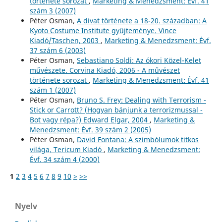
története sorozat
,
Marketing & Menedzsment: Évf. 41
szám 3 (2007)
Péter Osman,
A divat története a 18-20. században: A
Kyoto Costume Institute gyűjteménye. Vince
Kiadó/Taschen, 2003
,
Marketing & Menedzsment: Évf.
37 szám 6 (2003)
Péter Osman,
Sebastiano Soldi: Az ókori Közel-Kelet
művészete. Corvina Kiadó, 2006 - A művészet
története sorozat
,
Marketing & Menedzsment: Évf. 41
szám 1 (2007)
Péter Osman,
Bruno S. Frey: Dealing with Terrorism -
Stick or Carrott? (Hogyan bánjunk a terrorizmussal -
Bot vagy répa?) Edward Elgar, 2004
,
Marketing &
Menedzsment: Évf. 39 szám 2 (2005)
Péter Osman,
David Fontana: A szimbólumok titkos
világa, Tericum Kiadó
,
Marketing & Menedzsment:
Évf. 34 szám 4 (2000)
1
2
3
4
5
6
7
8
9
10
>
>>
Nyelv