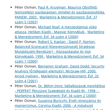
Péter Osman,
Paul R. Krugman, Maurice Obstfeld:
Nemzetközi gazdaságtan: elmélet és gazdaságpolitika.
PANEM, 2003
,
Marketing & Menedzsment: Évf. 37
szám 5 (2003)
Péter Osman,
Michael Roaf: A mezopotámiai világ
atlasza, Helikon Kiadó - Magyar Könyvklub
,
Marketing
& Menedzsment: Évf. 34 szám 4 (2000)
Péter Osman,
Robert S. Kaplan - David P. Norton:
Balanced-Scorecard (Kiegyensúlyozott Stratégiai
Mutatószám-Rendszer) - Közgazdasági és Jogi
Könyvkiadó, 1999
,
Marketing & Menedzsment: Évf. 34
szám 1 (2000)
Péter Osman,
Benjamin Graham, David Dodd: Security
Analysis (Értékpapír-elemzés). McGraw-Hill, 2000.
Angol nyelven
,
Marketing & Menedzsment: Évf. 35
szám 4 (2001)
Péter Osman,
Dr. Béhm Imre: Vállalkozások megítélése
- PERFEKT Pénzügyi Szakoktató és Kiadó Rt., 1998 -
,
Marketing & Menedzsment: Évf. 34 szám 2 (2000)
Péter Osman,
Susanna Buricchi: Érett reneszánsz és
manierizmus. Corvina Kiadó, 2006 - A művészet