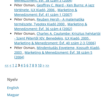
Menedzsment: Évf. 38 szám 3 (2004)
Péter Osman,
Geoffrey C. Ward - Ken Burns: A jazz
története. JLX Kiadó, 2006
,
Marketing &
Menedzsment: Évf. 41 szám 1 (2007)
Péter Osman,
Reuben Hersh - A matematika
természete, Typotex Kiadó 2000
,
Marketing &
Menedzsment: Évf. 36 szám 4 (2002)
Péter Osman,
Charles A. Coulombe: Krisztus helytartói
- Szent Pétertől XIV. Benedekig, JLX Kiadó, 2005
,
Marketing & Menedzsment: Évf. 40 szám 2-3 (2006)
Péter Osman,
Mindentudás Egyeteme, Kossuth Kiadó,
2003
,
Marketing & Menedzsment: Évf. 38 szám 5
(2004)
<<
<
1
2
3
4
5
6
7
8
9
10
>
>>
Nyelv
English
Magyar