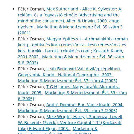
Péter Osman,
Max Sutherland - Alice K. Sylvester: A
reklám, és a fogyasztó elméje (Advertising and the
mind of the consumer). Allen & Unwin, 2000. angol
nyelven
,
Marketing & Menedzsment: Évf. 35 szám 3
(2001)
Péter Osman,
Magyar építészet - A rómaiaktól a román
korig - gótika és kora reneszánsz - késő reneszánsz és
kora barokk - barokk, rokokó és copf ; Kossuth Kiadó,
2001-2002
,
Marketing & Menedzsment: Évf. 36 szám
5-6 (2002)
Péter Osman,
Leah Bendavid-Val: A világ képekben.
Geographia Kiadó - National Geographic, 2003
,
Marketing & Menedzsment: Évf. 37 szám 4 (2003)
Péter Osman,
T.G.H James: Nagy fáraók. Alexandra
Kiadó, 2005
,
Marketing & Menedzsment: Évf. 39 szám
6 (2005)
Péter Osman,
André Dominé: Bor. Vince Kiadó, 2004
,
Marketing & Menedzsment: Évf. 39 szám 3 (2005)
Péter Osman,
Mike Wright, Harry J. Sapienza, Lowell
W. Busenitz (Szerk.): Venture Capital I-III (Kockázati
tőke) Edward Elgar, 2003.
,
Marketing &