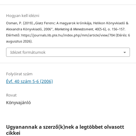
Hogyan kell idézni
Osman, P. (2019) „Glatz Ferenc: A magyarok krónikája, Helikon Könyvkiadó &
Alexandra Könyvkiadó, 2006”,
Marketing & Menedzsment
, 40(5-6), o. 156–157.
Elérhető: https://journals.lib.pte.hu/index.php/mm/article/view/704 (Elérés: 6
augusztus 2026).
Idézet formátumok
Folyóirat szám
Évf. 40 szám 5-6 (2006)
Rovat
Könyvajánló
Ugyanannak a szerző(k)nek a legtöbbet olvasott
cikkei