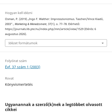
Hogyan kell idézni
Osman, P. (2019) „Ingo F. Walther: Impresszionizmus. Taschen/Vince Kiadó,
2003”.,
Marketing & Menedzsment
, 37(1), o. 77–78. Elérhető:
https://journals.lib.pte.hu/index.php/mm/article/view/1529 (Elérés: 6
augusztus 2026).
Idézet formátumok
Folyóirat szám
Évf. 37 szám 1 (2003)
Rovat
Könyvismertetés
Ugyanannak a szerző(k)nek a legtöbbet olvasott
cikkei