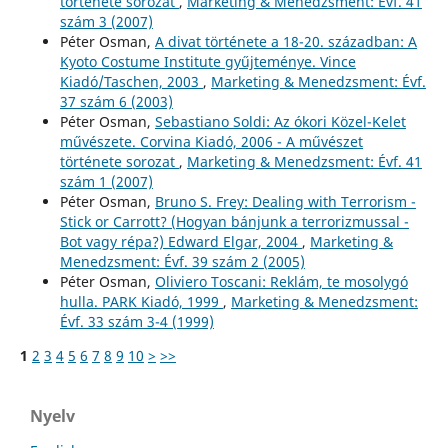
története sorozat
,
Marketing & Menedzsment: Évf. 41
szám 3 (2007)
Péter Osman,
A divat története a 18-20. században: A
Kyoto Costume Institute gyűjteménye. Vince
Kiadó/Taschen, 2003
,
Marketing & Menedzsment: Évf.
37 szám 6 (2003)
Péter Osman,
Sebastiano Soldi: Az ókori Közel-Kelet
művészete. Corvina Kiadó, 2006 - A művészet
története sorozat
,
Marketing & Menedzsment: Évf. 41
szám 1 (2007)
Péter Osman,
Bruno S. Frey: Dealing with Terrorism -
Stick or Carrott? (Hogyan bánjunk a terrorizmussal -
Bot vagy répa?) Edward Elgar, 2004
,
Marketing &
Menedzsment: Évf. 39 szám 2 (2005)
Péter Osman,
Oliviero Toscani: Reklám, te mosolygó
hulla. PARK Kiadó, 1999
,
Marketing & Menedzsment:
Évf. 33 szám 3-4 (1999)
1
2
3
4
5
6
7
8
9
10
>
>>
Nyelv