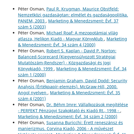
Péter Osman,
Paul R. Krugman, Maurice Obstfeld:
Nemzetközi gazdaságtan: elmélet és gazdaságpolitika.
PANEM, 2003
,
Marketing & Menedzsment: Évf. 37
szám 5 (2003)
Péter Osman,
Michael Roaf: A mezopotámiai világ
atlasza, Helikon Kiadó - Magyar Könyvklub
,
Marketing
& Menedzsment: Évf. 34 szám 4 (2000)
Péter Osman,
Robert S. Kaplan - David P. Norton:
Balanced-Scorecard (Kiegyensúlyozott Stratégiai
Mutatószám-Rendszer) - Közgazdasági és Jogi
Könyvkiadó, 1999
,
Marketing & Menedzsment: Évf. 34
szám 1 (2000)
Péter Osman,
Benjamin Graham, David Dodd: Security
Analysis (Értékpapír-elemzés). McGraw-Hill, 2000.
Angol nyelven
,
Marketing & Menedzsment: Évf. 35
szám 4 (2001)
Péter Osman,
Dr. Béhm Imre: Vállalkozások megítélése
- PERFEKT Pénzügyi Szakoktató és Kiadó Rt., 1998 -
,
Marketing & Menedzsment: Évf. 34 szám 2 (2000)
Péter Osman,
Susanna Buricchi: Érett reneszánsz és
manierizmus. Corvina Kiadó, 2006 - A művészet