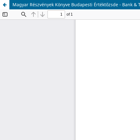
Magyar Részvények Könyve Budapesti Értéktőzsde - Bank & 