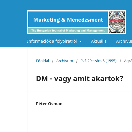
Információk a folyóiratról
Aktuális
Archív
Főoldal
/
Archívum
/
Évf. 29 szám 6 (1995)
/
Agr
DM - vagy amit akartok?
Péter Osman