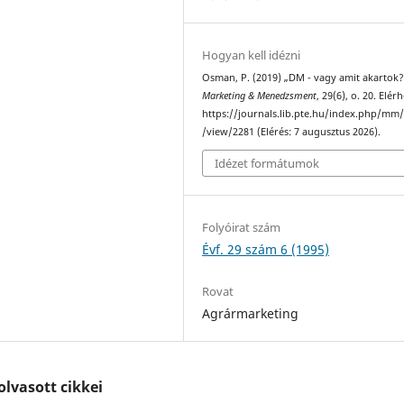
Hogyan kell idézni
Osman, P. (2019) „DM - vagy amit akartok?
Marketing & Menedzsment
, 29(6), o. 20. Elér
https://journals.lib.pte.hu/index.php/mm/
/view/2281 (Elérés: 7 augusztus 2026).
Idézet formátumok
Folyóirat szám
Évf. 29 szám 6 (1995)
Rovat
Agrármarketing
lvasott cikkei