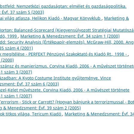
stfeld: Nemzetközi gazdaságtan: elmélet és gazdaságpolitika.
Évf. 37 szám 5 (2003)
i világ atlasza, Helikon Kiadó - Magyar Könyvklub
,
Marketing &
 Norton: Balanced-Scorecard (Kiegyensúlyozott Stratégiai Mutatósz
adó, 1999
,
Marketing & Menedzsment: Évf. 34 szám 1 (2000)
: Security Analysis (Értékpapír-elemzés). McGraw-Hill, 2000. Ang
35 szám 4 (2001)
k megítélése - PERFEKT Pénzügyi Szakoktató és Kiadó Rt., 1998 -
,
 (2000)
eszánsz és manierizmus. Corvina Kiadó, 2006 - A művészet történet
1 szám 3 (2007)
században: A Kyoto Costume Institute gyűjteménye. Vince
sment: Évf. 37 szám 6 (2003)
özel-Kelet művészete. Corvina Kiadó, 2006 - A művészet története
1 szám 1 (2007)
Terrorism - Stick or Carrott? (Hogyan bánjunk a terrorizmussal - Bo
g & Menedzsment: Évf. 39 szám 2 (2005)
k titkos világa, Tericum Kiadó
,
Marketing & Menedzsment: Évf. 3