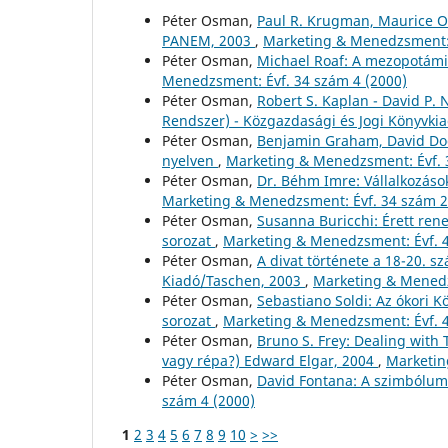
Péter Osman,
Paul R. Krugman, Maurice Ob
PANEM, 2003
,
Marketing & Menedzsment: 
Péter Osman,
Michael Roaf: A mezopotámia
Menedzsment: Évf. 34 szám 4 (2000)
Péter Osman,
Robert S. Kaplan - David P.
Rendszer) - Közgazdasági és Jogi Könyvki
Péter Osman,
Benjamin Graham, David Dodd
nyelven
,
Marketing & Menedzsment: Évf. 
Péter Osman,
Dr. Béhm Imre: Vállalkozáso
Marketing & Menedzsment: Évf. 34 szám 2
Péter Osman,
Susanna Buricchi: Érett ren
sorozat
,
Marketing & Menedzsment: Évf. 4
Péter Osman,
A divat története a 18-20. 
Kiadó/Taschen, 2003
,
Marketing & Menedz
Péter Osman,
Sebastiano Soldi: Az ókori K
sorozat
,
Marketing & Menedzsment: Évf. 4
Péter Osman,
Bruno S. Frey: Dealing with 
vagy répa?) Edward Elgar, 2004
,
Marketin
Péter Osman,
David Fontana: A szimbólumo
szám 4 (2000)
1
2
3
4
5
6
7
8
9
10
>
>>