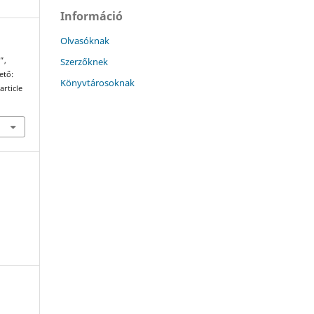
Információ
Olvasóknak
Szerzőknek
”,
hető:
Könyvtárosoknak
article