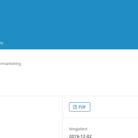
um
ármarketing
PDF
Megjelent
2019-12-02