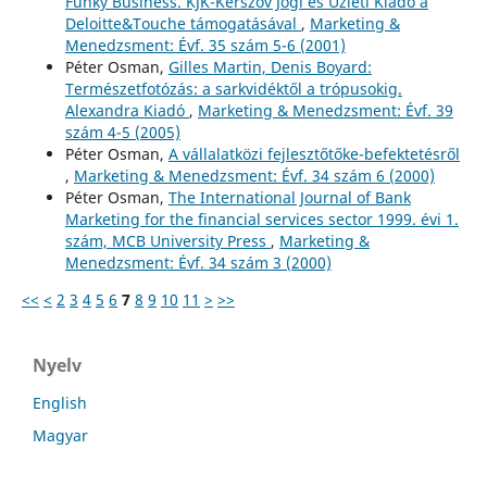
Funky Business. KJK-Kerszöv Jogi és Üzleti Kiadó a
Deloitte&Touche támogatásával
,
Marketing &
Menedzsment: Évf. 35 szám 5-6 (2001)
Péter Osman,
Gilles Martin, Denis Boyard:
Természetfotózás: a sarkvidéktől a trópusokig.
Alexandra Kiadó
,
Marketing & Menedzsment: Évf. 39
szám 4-5 (2005)
Péter Osman,
A vállalatközi fejlesztőtőke-befektetésről
,
Marketing & Menedzsment: Évf. 34 szám 6 (2000)
Péter Osman,
The International Journal of Bank
Marketing for the financial services sector 1999. évi 1.
szám, MCB University Press
,
Marketing &
Menedzsment: Évf. 34 szám 3 (2000)
<<
<
2
3
4
5
6
7
8
9
10
11
>
>>
Nyelv
English
Magyar