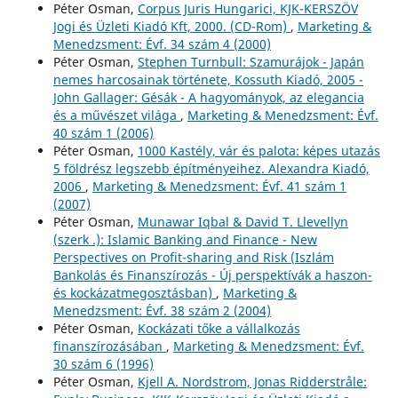
Péter Osman,
Corpus Juris Hungarici, KJK-KERSZÖV
Jogi és Üzleti Kiadó Kft, 2000. (CD-Rom)
,
Marketing &
Menedzsment: Évf. 34 szám 4 (2000)
Péter Osman,
Stephen Turnbull: Szamurájok - Japán
nemes harcosainak története, Kossuth Kiadó, 2005 -
John Gallager: Gésák - A hagyományok, az elegancia
és a művészet világa
,
Marketing & Menedzsment: Évf.
40 szám 1 (2006)
Péter Osman,
1000 Kastély, vár és palota: képes utazás
5 földrész legszebb építményeihez. Alexandra Kiadó,
2006
,
Marketing & Menedzsment: Évf. 41 szám 1
(2007)
Péter Osman,
Munawar Iqbal & David T. Llevellyn
(szerk .): Islamic Banking and Finance - New
Perspectives on Profit-sharing and Risk (Iszlám
Bankolás és Finanszírozás - Új perspektívák a haszon-
és kockázatmegosztásban)
,
Marketing &
Menedzsment: Évf. 38 szám 2 (2004)
Péter Osman,
Kockázati tőke a vállalkozás
finanszírozásában
,
Marketing & Menedzsment: Évf.
30 szám 6 (1996)
Péter Osman,
Kjell A. Nordstrom, Jonas Ridderstråle: