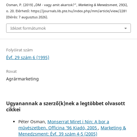
Osman, P. (2019) „DM - vagy amit akartok?”,
Marketing & Menedzsment
, 29(6),
o. 20. Elérhető: https://journals.lib.pte.hu/index.php/mm/article/view/2281
(Elérés: 7 augusztus 2026).
Idézet formátumok
Folyóirat szám
Évf. 29 szám 6 (1995)
Rovat
Agrármarketing
Ugyanannak a szerző(k)nek a legtöbbet olvasott
cikkei
Péter Osman,
Monserrat Miret i Nin: A bor a
művészetben. Officina ’96 Kiadó, 2005
,
Marketing &
Menedzsment: Évf. 39 szám 4-5 (2005)