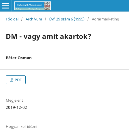
Főoldal
/
Archívum
/
Évf. 29 szám 6 (1995)
/
Agrármarketing
DM - vagy amit akartok?
Péter Osman
PDF
Megjelent
2019-12-02
Hogyan kell idézni