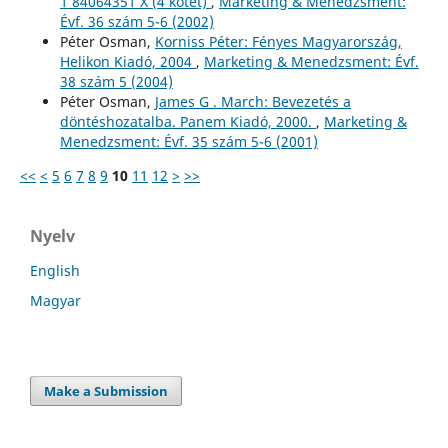
1 84064351 X (4 kötet)
,
Marketing & Menedzsment:
Évf. 36 szám 5-6 (2002)
Péter Osman,
Korniss Péter: Fényes Magyarország,
Helikon Kiadó, 2004
,
Marketing & Menedzsment: Évf.
38 szám 5 (2004)
Péter Osman,
James G . March: Bevezetés a
döntéshozatalba. Panem Kiadó, 2000.
,
Marketing &
Menedzsment: Évf. 35 szám 5-6 (2001)
<<
<
5
6
7
8
9
10
11
12
>
>>
Nyelv
English
Magyar
Make a Submission