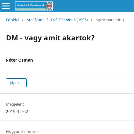
Főoldal
/
Archívum
/
Évf. 29 szám 6 (1995)
/
Agrármarketing
DM - vagy amit akartok?
Péter Osman
PDF
Megjelent
2019-12-02
Hogyan kell idézni