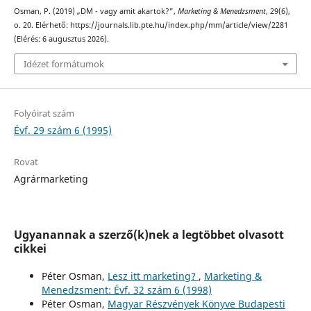
Osman, P. (2019) „DM - vagy amit akartok?”,
Marketing & Menedzsment
, 29(6),
o. 20. Elérhető: https://journals.lib.pte.hu/index.php/mm/article/view/2281
(Elérés: 6 augusztus 2026).
Idézet formátumok
Folyóirat szám
Évf. 29 szám 6 (1995)
Rovat
Agrármarketing
Ugyanannak a szerző(k)nek a legtöbbet olvasott
cikkei
Péter Osman,
Lesz itt marketing?
,
Marketing &
Menedzsment: Évf. 32 szám 6 (1998)
Péter Osman,
Magyar Részvények Könyve Budapesti