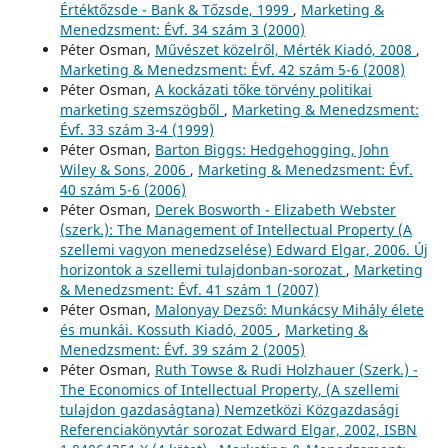
Értéktőzsde - Bank & Tőzsde, 1999
,
Marketing &
Menedzsment: Évf. 34 szám 3 (2000)
Péter Osman,
Művészet közelről, Mérték Kiadó, 2008
,
Marketing & Menedzsment: Évf. 42 szám 5-6 (2008)
Péter Osman,
A kockázati tőke törvény politikai
marketing szemszögből
,
Marketing & Menedzsment:
Évf. 33 szám 3-4 (1999)
Péter Osman,
Barton Biggs: Hedgehogging, John
Wiley & Sons, 2006
,
Marketing & Menedzsment: Évf.
40 szám 5-6 (2006)
Péter Osman,
Derek Bosworth - Elizabeth Webster
(szerk.): The Management of Intellectual Property (A
szellemi vagyon menedzselése) Edward Elgar, 2006. Új
horizontok a szellemi tulajdonban-sorozat
,
Marketing
& Menedzsment: Évf. 41 szám 1 (2007)
Péter Osman,
Malonyay Dezső: Munkácsy Mihály élete
és munkái. Kossuth Kiadó, 2005
,
Marketing &
Menedzsment: Évf. 39 szám 2 (2005)
Péter Osman,
Ruth Towse & Rudi Holzhauer (Szerk.) -
The Economics of Intellectual Property, (A szellemi
tulajdon gazdaságtana) Nemzetközi Közgazdasági
Referenciakönyvtár sorozat Edward Elgar, 2002, ISBN