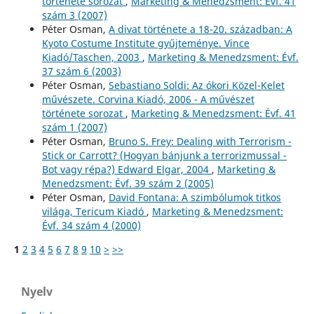
története sorozat
,
Marketing & Menedzsment: Évf. 41
szám 3 (2007)
Péter Osman,
A divat története a 18-20. században: A
Kyoto Costume Institute gyűjteménye. Vince
Kiadó/Taschen, 2003
,
Marketing & Menedzsment: Évf.
37 szám 6 (2003)
Péter Osman,
Sebastiano Soldi: Az ókori Közel-Kelet
művészete. Corvina Kiadó, 2006 - A művészet
története sorozat
,
Marketing & Menedzsment: Évf. 41
szám 1 (2007)
Péter Osman,
Bruno S. Frey: Dealing with Terrorism -
Stick or Carrott? (Hogyan bánjunk a terrorizmussal -
Bot vagy répa?) Edward Elgar, 2004
,
Marketing &
Menedzsment: Évf. 39 szám 2 (2005)
Péter Osman,
David Fontana: A szimbólumok titkos
világa, Tericum Kiadó
,
Marketing & Menedzsment:
Évf. 34 szám 4 (2000)
1
2
3
4
5
6
7
8
9
10
>
>>
Nyelv