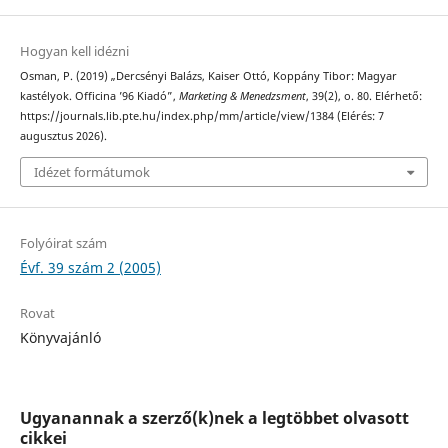
Hogyan kell idézni
Osman, P. (2019) „Dercsényi Balázs, Kaiser Ottó, Koppány Tibor: Magyar
kastélyok. Officina ’96 Kiadó”,
Marketing & Menedzsment
, 39(2), o. 80. Elérhető:
https://journals.lib.pte.hu/index.php/mm/article/view/1384 (Elérés: 7
augusztus 2026).
Idézet formátumok
Folyóirat szám
Évf. 39 szám 2 (2005)
Rovat
Könyvajánló
Ugyanannak a szerző(k)nek a legtöbbet olvasott
cikkei