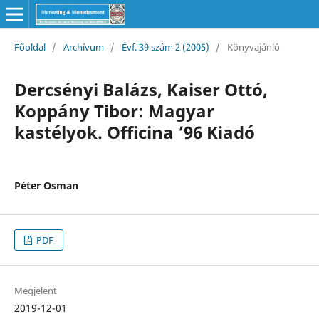
Főoldal
/
Archívum
/
Évf. 39 szám 2 (2005)
/
Könyvajánló
Dercsényi Balázs, Kaiser Ottó,
Koppány Tibor: Magyar
kastélyok. Officina ’96 Kiadó
Péter Osman
PDF
Megjelent
2019-12-01