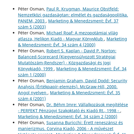
Péter Osman,
Paul R. Krugman, Maurice Obstfeld:
Nemzetközi gazdaságtan: elmélet és gazdaságpolitika.
PANEM, 2003
,
Marketing & Menedzsment: Évf. 37
szám 5 (2003)
Péter Osman,
Michael Roaf: A mezopotámiai világ
atlasza, Helikon Kiadó - Magyar Könyvklub
,
Marketing
& Menedzsment: Évf. 34 szám 4 (2000)
Péter Osman,
Robert S. Kaplan - David P. Norton:
Balanced-Scorecard (Kiegyensúlyozott Stratégiai
Mutatószám-Rendszer) - Közgazdasági és Jogi
Könyvkiadó, 1999
,
Marketing & Menedzsment: Évf. 34
szám 1 (2000)
Péter Osman,
Benjamin Graham, David Dodd: Security
Analysis (Értékpapír-elemzés). McGraw-Hill, 2000.
Angol nyelven
,
Marketing & Menedzsment: Évf. 35
szám 4 (2001)
Péter Osman,
Dr. Béhm Imre: Vállalkozások megítélése
- PERFEKT Pénzügyi Szakoktató és Kiadó Rt., 1998 -
,
Marketing & Menedzsment: Évf. 34 szám 2 (2000)
Péter Osman,
Susanna Buricchi: Érett reneszánsz és
manierizmus. Corvina Kiadó, 2006 - A művészet