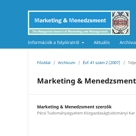
Információk a folyóiratról
Aktuális
Archív
Főoldal
/
Archívum
/
Évf. 41 szám 2 (2007)
/
Telj
Marketing & Menedzsment 
Marketing & Menedzsment szerzők
Pécsi Tudományegyetem Közgazdaságtudományi Kar