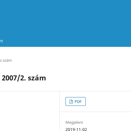
um
es szám
2007/2. szám
PDF
Megjelent
2019-11-02