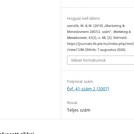
Hogyan kell idézni
szerzők, M. & M. (2019) „Marketing &
Menedzsment 2007/2. szám”,
Marketing &
Menedzsment
, 41(2), o. 88, [2]. Elérhető:
https://journals.lib.pte.hu/index.php/mm/
/view/1286 (Elérés: 7 augusztus 2026).
Idézet formátumok
Folyóirat szám
Évf. 41 szám 2 (2007)
Rovat
Teljes szám