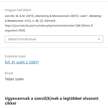
Hogyan kell idézni
szerzők, M. & M. (2019) „Marketing & Menedzsment 2007/2. szám”,
Marketing
& Menedzsment
, 41(2), o. 88, [2]. Elérhető:
https://journals.lib.pte.hu/index.php/mm/article/view/1286 (Elérés: 8
augusztus 2026).
Idézet formátumok
Folyóirat szám
Évf. 41 szám 2 (2007)
Rovat
Teljes szám
Ugyanannak a szerző(k)nek a legtöbbet olvasott
cikkei