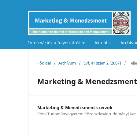
Információk a folyóiratról
Aktuális
Archív
Főoldal
/
Archívum
/
Évf. 41 szám 2 (2007)
/
Telj
Marketing & Menedzsment 
Marketing & Menedzsment szerzők
Pécsi Tudományegyetem Közgazdaságtudományi Kar