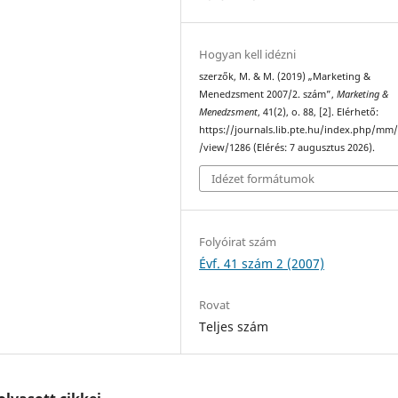
Hogyan kell idézni
szerzők, M. & M. (2019) „Marketing &
Menedzsment 2007/2. szám”,
Marketing &
Menedzsment
, 41(2), o. 88, [2]. Elérhető:
https://journals.lib.pte.hu/index.php/mm/
/view/1286 (Elérés: 7 augusztus 2026).
Idézet formátumok
Folyóirat szám
Évf. 41 szám 2 (2007)
Rovat
Teljes szám