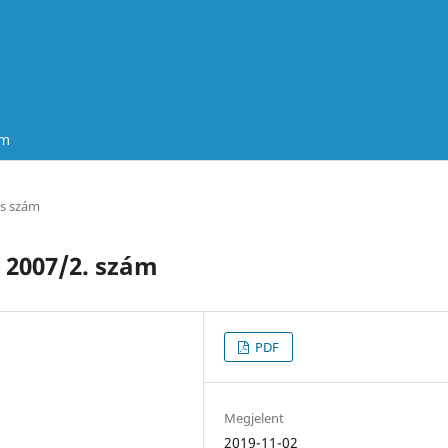
um
es szám
2007/2. szám
PDF
Megjelent
2019-11-02