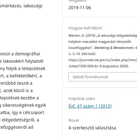
ésmárkázás, lakossági
2019-11-06
Hogyan kell idézni
Marien, A. (2019) „A lakossági elégedettség
helyben maradást magyarázó tényezők
összefüggései”,
Marketing & Menedzsment
, 
besül a demográfiai
o. 3–10. Elérhető:
https://journals.lib.pte.hu/index.php/mm/
 lakosokért folytatott
/view/1030 (Elérés: 8 augusztus 2026).
y folyik a települések
rt, a befektetőkért, a
Idézet formátumok
zerűbbé teszik a
 azok közül is a
elepülé­sek kezébe a
Folyóirat szám
ng sikerességének egyik
Évf. 47 szám 1 (2013)
atba, így e célcsoport
 elégedettségről, a
Rovat
zefüggéseiről ad
A szerkesztő választása