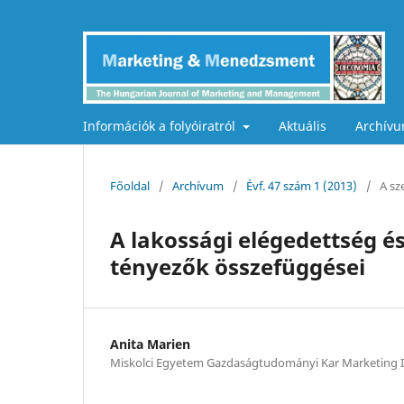
Információk a folyóiratról
Aktuális
Archív
Főoldal
/
Archívum
/
Évf. 47 szám 1 (2013)
/
A sz
A lakossági elégedettség 
tényezők összefüggései
Anita Marien
Miskolci Egyetem Gazdaságtudományi Kar Marketing I