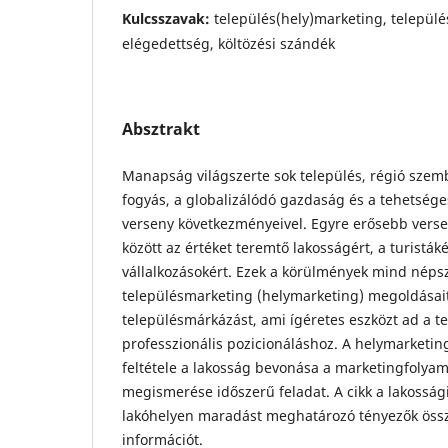
Kulcsszavak:
település(hely)marketing, települ
elégedettség, költözési szándék
Absztrakt
Manapság világszerte sok település, régió szem
fogyás, a globalizálódó gazdaság és a tehetséges
verseny következmé­nyeivel. Egyre erősebb versen
között az értéket teremtő lakosságért, a turistáké
vállalkozásokért. Ezek a körülmények mind néps
településmarketing (helymarketing) megoldá­sait,
településmárkázást, ami ígé­retes eszközt ad a t
professzioná­lis pozicionáláshoz. A helymarketi
feltétele a lakosság bevonása a marketingfolyam
megismerése időszerű feladat. A cikk a lakossági
lakóhelyen maradást meghatározó tényezők öss
információt.