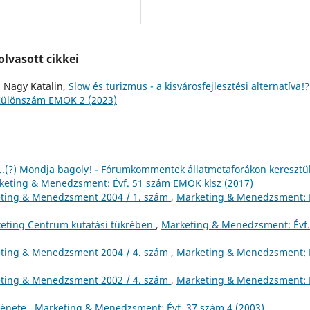
lvasott cikkei
, Nagy Katalin,
Slow és turizmus - a kisvárosfejlesztési alternatíva!
Különszám EMOK 2 (2023)
..(?) Mondja bagoly! - Fórumkommentek állatmetaforákon keresztül
keting & Menedzsment: Évf. 51 szám EMOK klsz (2017)
ting & Menedzsment 2004 / 1. szám
,
Marketing & Menedzsment: É
eting Centrum kutatási tükrében
,
Marketing & Menedzsment: Évf.
ting & Menedzsment 2004 / 4. szám
,
Marketing & Menedzsment: É
ting & Menedzsment 2002 / 4. szám
,
Marketing & Menedzsment: É
rténete
,
Marketing & Menedzsment: Évf. 37 szám 4 (2003)