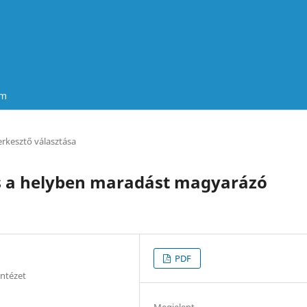
um
erkesztő választása
és a helyben maradást magyarázó
PDF
ntézet
Megjelent