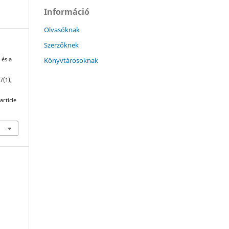
Információ
Olvasóknak
Szerzőknek
Könyvtárosoknak
 és a
47(1),
article