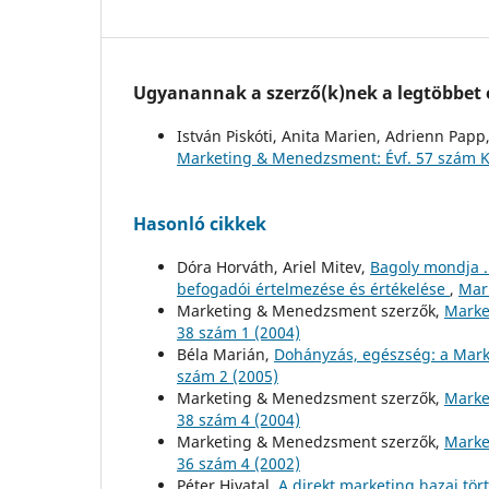
Ugyanannak a szerző(k)nek a legtöbbet o
István Piskóti, Anita Marien, Adrienn Papp
Marketing & Menedzsment: Évf. 57 szám 
Hasonló cikkek
Dóra Horváth, Ariel Mitev,
Bagoly mondja .
befogadói értelmezése és értékelése
,
Mar
Marketing & Menedzsment szerzők,
Marke
38 szám 1 (2004)
Béla Marián,
Dohányzás, egészség: a Mark
szám 2 (2005)
Marketing & Menedzsment szerzők,
Marke
38 szám 4 (2004)
Marketing & Menedzsment szerzők,
Marke
36 szám 4 (2002)
Péter Hivatal,
A direkt marketing hazai tö