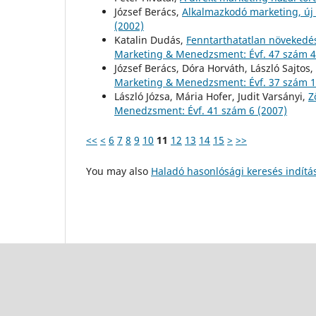
József Berács,
Alkalmazkodó marketing, új
(2002)
Katalin Dudás,
Fenntarthatatlan növekedés
Marketing & Menedzsment: Évf. 47 szám 4
József Berács, Dóra Horváth, László Sajtos,
Marketing & Menedzsment: Évf. 37 szám 1
László Józsa, Mária Hofer, Judit Varsányi,
Z
Menedzsment: Évf. 41 szám 6 (2007)
<<
<
6
7
8
9
10
11
12
13
14
15
>
>>
You may also
Haladó hasonlósági keresés indítá