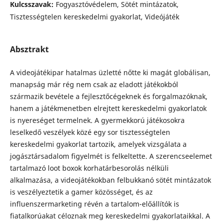
Kulcsszavak:
Fogyasztóvédelem, Sötét mintázatok,
Tisztességtelen kereskedelmi gyakorlat, Videójáték
Absztrakt
A videojátékipar hatalmas üzletté nőtte ki magát globálisan,
manapság már rég nem csak az eladott játékokból
származik bevétele a fejlesztőcégeknek és forgalmazóknak,
hanem a játékmenetben elrejtett kereskedelmi gyakorlatok
is nyereséget termelnek. A gyermekkorú játékosokra
leselkedő veszélyek közé egy sor tisztességtelen
kereskedelmi gyakorlat tartozik, amelyek vizsgálata a
jogásztársadalom figyelmét is felkeltette. A szerencseelemet
tartalmazó loot boxok korhatárbesorolás nélküli
alkalmazása, a videojátékokban felbukkanó sötét mintázatok
is veszélyeztetik a gamer közösséget, és az
influenszermarketing révén a tartalom-előállítók is
fiatalkorúakat céloznak meg kereskedelmi gyakorlataikkal. A