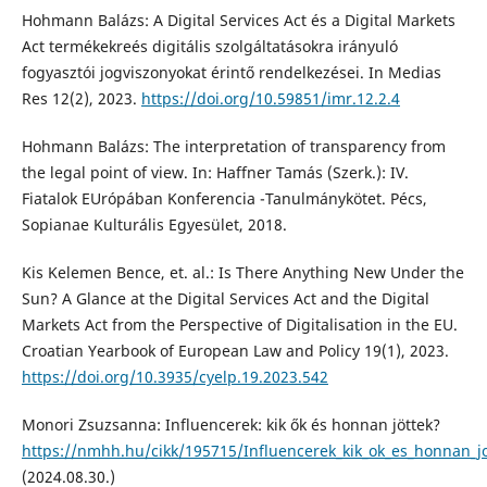
Hohmann Balázs: A Digital Services Act és a Digital Markets
Act termékekreés digitális szolgáltatásokra irányuló
fogyasztói jogviszonyokat érintő rendelkezései. In Medias
Res 12(2), 2023.
https://doi.org/10.59851/imr.12.2.4
Hohmann Balázs: The interpretation of transparency from
the legal point of view. In: Haffner Tamás (Szerk.): IV.
Fiatalok EUrópában Konferencia -Tanulmánykötet. Pécs,
Sopianae Kulturális Egyesület, 2018.
Kis Kelemen Bence, et. al.: Is There Anything New Under the
Sun? A Glance at the Digital Services Act and the Digital
Markets Act from the Perspective of Digitalisation in the EU.
Croatian Yearbook of European Law and Policy 19(1), 2023.
https://doi.org/10.3935/cyelp.19.2023.542
Monori Zsuzsanna: Influencerek: kik ők és honnan jöttek?
https://nmhh.hu/cikk/195715/Influencerek_kik_ok_es_honnan_jo
(2024.08.30.)