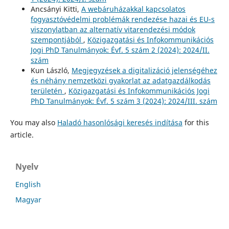
Ancsányi Kitti,
A webáruházakkal kapcsolatos
fogyasztóvédelmi problémák rendezése hazai és EU-s
viszonylatban az alternatív vitarendezési módok
szempontjából
,
Közigazgatási és Infokommunikációs
Jogi PhD Tanulmányok: Évf. 5 szám 2 (2024): 2024/II.
szám
Kun László,
Megjegyzések a digitalizáció jelenségéhez
és néhány nemzetközi gyakorlat az adatgazdálkodás
területén
,
Közigazgatási és Infokommunikációs Jogi
PhD Tanulmányok: Évf. 5 szám 3 (2024): 2024/III. szám
You may also
Haladó hasonlósági keresés indítása
for this
article.
Nyelv
English
Magyar