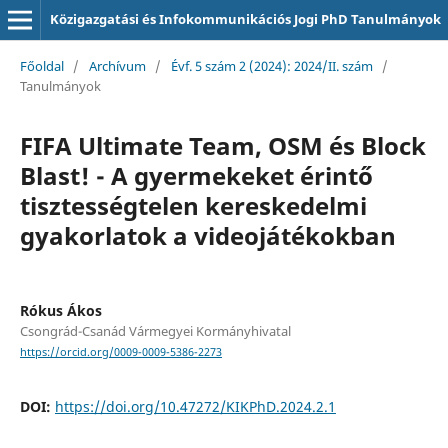
Közigazgatási és Infokommunikációs Jogi PhD Tanulmányok
Főoldal
/
Archívum
/
Évf. 5 szám 2 (2024): 2024/II. szám
/
Tanulmányok
FIFA Ultimate Team, OSM és Block
Blast! - A gyermekeket érintő
tisztességtelen kereskedelmi
gyakorlatok a videojátékokban
Rókus Ákos
Csongrád-Csanád Vármegyei Kormányhivatal
https://orcid.org/0009-0009-5386-2273
DOI:
https://doi.org/10.47272/KIKPhD.2024.2.1