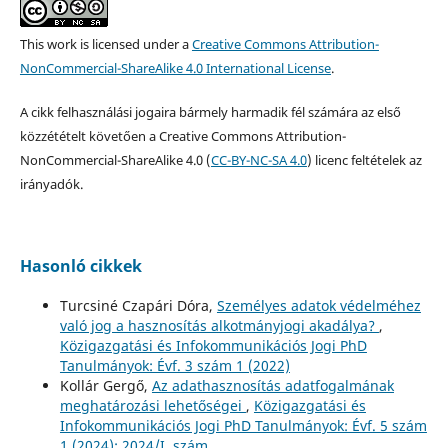
This work is licensed under a
Creative Commons Attribution-
NonCommercial-ShareAlike 4.0 International License
.
A cikk felhasználási jogaira bármely harmadik fél számára az első
közzétételt követően a Creative Commons Attribution-
NonCommercial-ShareAlike 4.0 (
CC-BY-NC-SA 4.0
) licenc feltételek az
irányadók.
Hasonló cikkek
Turcsiné Czapári Dóra,
Személyes adatok védelméhez
való jog a hasznosítás alkotmányjogi akadálya?
,
Közigazgatási és Infokommunikációs Jogi PhD
Tanulmányok: Évf. 3 szám 1 (2022)
Kollár Gergő,
Az adathasznosítás adatfogalmának
meghatározási lehetőségei
,
Közigazgatási és
Infokommunikációs Jogi PhD Tanulmányok: Évf. 5 szám
1 (2024): 2024/I. szám