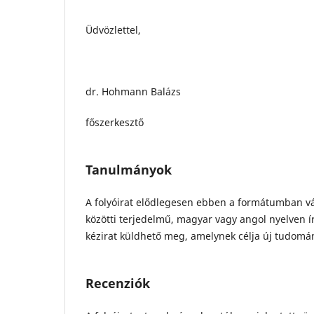
Üdvözlettel,
dr. Hohmann Balázs
főszerkesztő
Tanulmányok
A folyóirat elődlegesen ebben a formátumban vá
közötti terjedelmű, magyar vagy angol nyelven ír
kézirat küldhető meg, amelynek célja új tudom
Recenziók