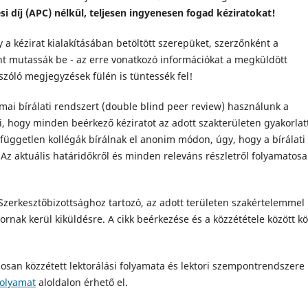
ési díj (APC) nélkül, teljesen ingyenesen fogad kéziratokat!
 a kézirat kialakításában betöltött szerepüket, szerzőnként a
nt mutassák be - az erre vonatkozó információkat a megküldött
 szóló megjegyzések fülén is tüntessék fel!
ai bírálati rendszert (double blind peer review) használunk a
i, hogy minden beérkező kéziratot az adott szakterületen gyakorlat
független kollégák bírálnak el anonim módon, úgy, hogy a bírálati
. Az aktuális határidőkről és minden releváns részletről folyamatos
zerkesztőbizottsághoz tartozó, az adott területen szakértelemmel
tornak kerül kiküldésre. A cikk beérkezése és a közzététele között kö
ánosan közzétett lektorálási folyamata és lektori szempontrendszere
folyamat
aloldalon érhető el.