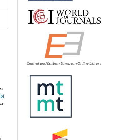
es
bi
or
i