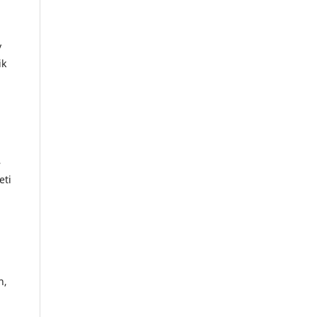
y
ik
l
–
eti
n,