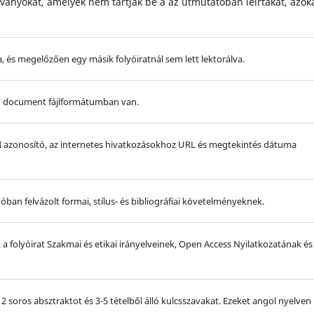
dványokat, amelyek nem tartják be a az útmutatóban leírtakat, azok
 és megelőzően egy másik folyóiratnál sem lett lektorálva.
F document fájlformátumban van.
OI azonosító, az internetes hivatkozásokhoz URL és megtekintés dátuma
óban felvázolt formai, stílus- és bibliográfiai követelményeknek.
 a folyóirat Szakmai és etikai irányelveinek, Open Access Nyilatkozatának és
 soros absztraktot és 3-5 tételből álló kulcsszavakat. Ezeket angol nyelven