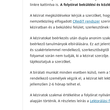
linkre kattintva is.
A folyóirat beküldési és közl
A kézirat megküldésekor kérjük a szerzőket, hogy
nemzetközileg elfogadott
CRediT rendszer
szeri
kéziratban és a beküldési felület, szerkesztőnek
A kéziratokat beérkezés után dupla anonim szakm
beérkező tanulmányok elbírálására. Ez azt jelent
és szakértelemmel rendelkező, szerkesztőségtől 
folyamat során nem tudják, ki a kézirat szerzője
tájékoztatjuk a szerzőket.
A bírálati munkát minden esetben külső, nem a S
rendelkező személyek végzik el, a kézirat két lek
jellemzően 2-6 hónap telhet el.
A kéziratok szakmai értékelése a folyóirat nyilv
alapján történik. A részletes leírás a
Lektorálási 