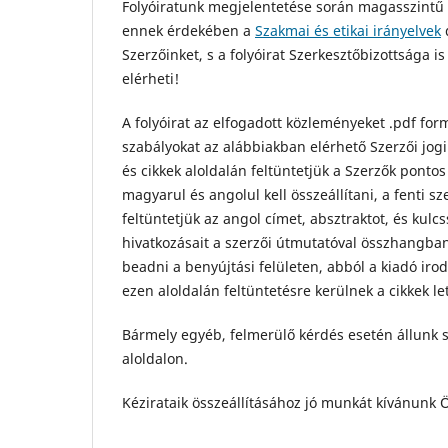
Folyóiratunk megjelentetése során magasszintű 
ennek érdekében a
Szakmai és etikai irányelvek
Szerzőinket, s a folyóirat Szerkesztőbizottsága is
elérheti!
A folyóirat az elfogadott közleményeket .pdf for
szabályokat az alábbiakban elérhető Szerzői jogi
és cikkek aloldalán feltüntetjük a Szerzők pontos a
magyarul és angolul kell összeállítani, a fenti s
feltüntetjük az angol címet, absztraktot, és kulc
hivatkozásait a szerzői útmutatóval összhangban
beadni a benyújtási felületen, abból a kiadó iro
ezen aloldalán feltüntetésre kerülnek a cikkek letö
Bármely egyéb, felmerülő kérdés esetén állunk s
aloldalon.
Kézirataik összeállításához jó munkát kívánunk