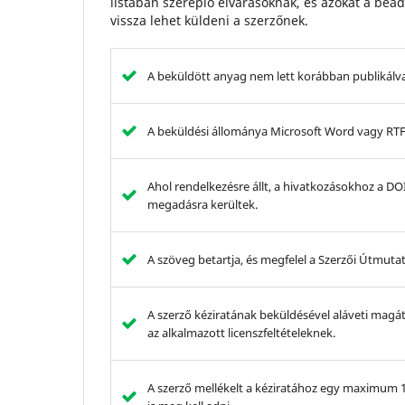
listában szereplő elvárásoknak, és azokat a bea
vissza lehet küldeni a szerzőnek.
A beküldött anyag nem lett korábban publikálva,
A beküldési állománya Microsoft Word vagy RT
Ahol rendelkezésre állt, a hivatkozásokhoz a D
megadásra kerültek.
A szöveg betartja, és megfelel a Szerzői Útmutat
A szerző kéziratának beküldésével aláveti magát
az alkalmazott licenszfeltételeknek.
A szerző mellékelt a kéziratához egy maximum 12