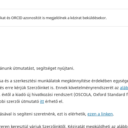
ikat és ORCID azonosítót is megjelölnek a kézirat beküldésekor.
ánunk útmutatást, segítséget nyújtani.
ása és a szerkesztési munkálatok megkönnyítése érdekében egység
és erre kérjük Szerzőinket is. Ennek követelményrendszerét az
aláb
5. évtől a kiadó új hivatkozási rendszert (OSCOLA, Oxford Standard f
rábbi szerzői útmutató
itt
érhető el.
ával is segíteni szeretnénk, ezt is elérhetik,
ezen a linken
.
eren keresztül várjuk Szerzőinktől. Kéziratát megküldheti az alább