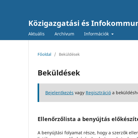
Közigazgatási és Infokommun
Aktuális
Archívum
Információk
Főoldal
/
Beküldések
Beküldések
Bejelentkezés
vagy
Regisztráció
a beküldésh
Ellenőrzőlista a benyújtás előkészí
A benyújtási folyamat része, hogy a szerzők el