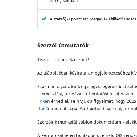
is meg kell adni.
A szerző(k) pontosan megadják affiliációs adata
Szerzői útmutatók
Tisztelt Leendő Szerzőnk!
Az alábbiakban kézirataik megjelentetéséhez kív
Szakmai folyóiratunk egységességének biztosít
szerkesztési, formázási útmutatást alkalmazunk 
linken
érheti el. Felhívjuk a figyelmet, hogy 202
the Citation of Legal Authorities) használ, a ko
Szerzőink munkáját sablon dokumentum kialakítás
A kéziratokat jelen honlapon üzemelő OJS rendsz