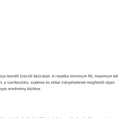
rja leendő Szerzői kéziratait. A rovatba minimum fél, maximum két
t, a szerkesztési, szakmai és etikai irányelveknek megfelelő olyan
ányos eredmény közlése.