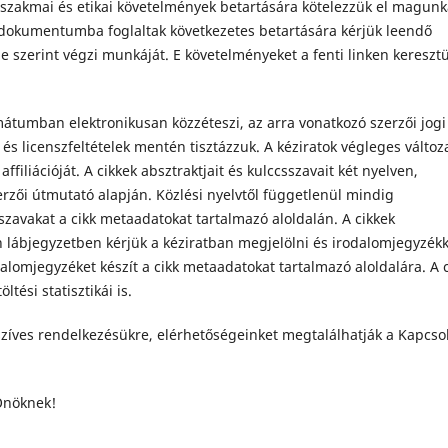
szakmai és etikai követelmények betartására kötelezzük el magunk
dokumentumba foglaltak következetes betartására kérjük leendő
 e szerint végzi munkáját. E követelményeket a fenti linken keresztü
mátumban elektronikusan közzéteszi, az arra vonatkozó szerzői jogi
 és licenszfeltételek mentén tisztázzuk. A kéziratok végleges változ
ffiliációját. A cikkek absztraktjait és kulccsszavait két nyelven,
zerzői útmutató alapján. Közlési nyelvtől függetlenül mindig
sszavakat a cikk metaadatokat tartalmazó aloldalán. A cikkek
 lábjegyzetben kérjük a kéziratban megjelölni és irodalomjegyzék
dalomjegyzéket készít a cikk metaadatokat tartalmazó aloldalára. A c
ltési statisztikái is.
zíves rendelkezésükre, elérhetőségeinket megtalálhatják a Kapcso
 Önöknek!