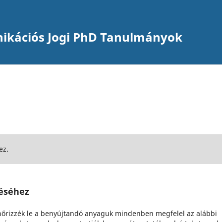
ikációs Jogi PhD Tanulmányok
ez.
téséhez
lenőrizzék le a benyújtandó anyaguk mindenben megfelel az alábbi