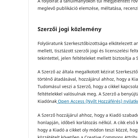
A folyóirat a tanulmányokon túl megjelentett röv
meglevő publikáció elemzése, méltatása, recenz
Szerzői jogi közlemény
Folyóiratunk Szerkesztőbizottsága elkötelezett a
mellett, tisztázott szerzői jogi és licenszelési fe
tekintettel, jelen feltételeket mellett biztosítja
A Szerző az általa megalkotott kézirat Szerkeszt
történő átadásával, hozzájárul ahhoz, hogy a Kiad
Tudomásul veszi a Szerző, hogy a cikkel kapcsolat
feltételekkel valósulnak meg. A Szerző a benyújt
Kiadónak
Open Access (Nyílt Hozzáférés) nyilat
A Szerző hozzájárul ahhoz, hogy a Kiadó szabadon 
honlapján, időbeli korlátozás nélkül. A cikk első 
hogy a Kiadó a cikket oly módon teszi közzé, hog
közzétételt követően a Creative Commons Attrib