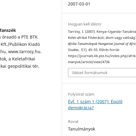
2007-03-01
Hogyan kell idézni
 Tanszék
Tarrósy, I. (2007). Kenya–Uganda–Tanzánia
és óraadó a PTE BTK
Kelet-afrikai Föderáció: álom vagy valóság
Kft./Publikon Kiadó
Afrika Tanulmányok Hungarian Journal of Afri
Studies
,
1
(1), 45–55. Elérés forrás
hu, www.tarrosy.hu.
https://journals.lib.pte.hu/index.php/afri
tok, a Keletafrikai
manyok/article/view/4736
kai geopolitikai tér,
Idézet formátumok
Folyóirat szám
Évf. 1 szám 1 (2007): Épülő
demokrácia?
Rovat
Tanulmányok