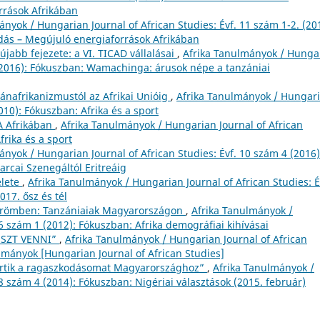
rrások Afrikában
nyok / Hungarian Journal of African Studies: Évf. 11 szám 1-2. (20
dás – Megújuló energiaforrások Afrikában
újabb fejezete: a VI. TICAD vállalásai
,
Afrika Tanulmányok / Hunga
3 (2016): Fókuszban: Wamachinga: árusok népe a tanzániai
pánafrikanizmustól az Afrikai Unióig
,
Afrika Tanulmányok / Hungar
2010): Fókuszban: Afrika és a sport
A Afrikában
,
Afrika Tanulmányok / Hungarian Journal of African
frika és a sport
ányok / Hungarian Journal of African Studies: Évf. 10 szám 4 (2016)
arcai Szenegáltól Eritreáig
elete
,
Afrika Tanulmányok / Hungarian Journal of African Studies: É
017. ősz és tél
örömben: Tanzániaiak Magyarországon
,
Afrika Tanulmányok /
 6 szám 1 (2012): Fókuszban: Afrika demográfiai kihívásai
ÉSZT VENNI”
,
Afrika Tanulmányok / Hungarian Journal of African
ulmányok [Hungarian Journal of African Studies]
értik a ragaszkodásomat Magyarországhoz”
,
Afrika Tanulmányok /
 8 szám 4 (2014): Fókuszban: Nigériai választások (2015. február)