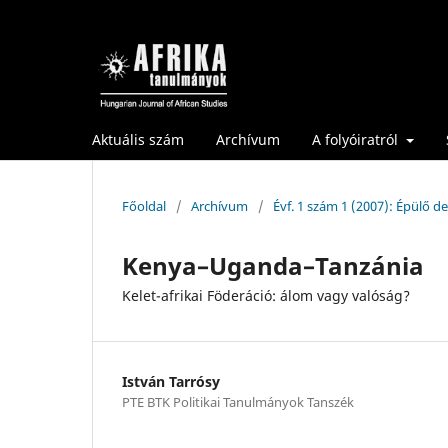
Aktuális szám
Archívum
A folyóiratról
Főoldal
/
Archívum
/
Évf. 1 szám 1 (2007): Épülő 
Kenya–Uganda–Tanzánia
Kelet-afrikai Föderáció: álom vagy valóság?
István Tarrósy
PTE BTK Politikai Tanulmányok Tanszék