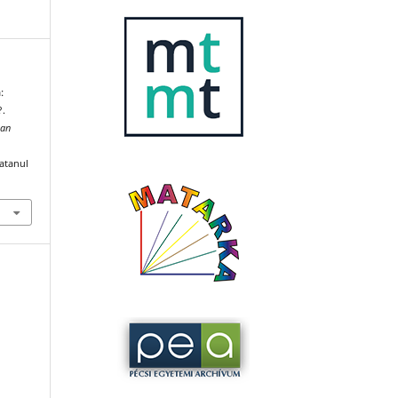
:
?.
can
katanul