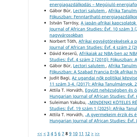
energiagazdálkodás – Megújuló energiafo
Gábor Búr,
Lectori salutem
,
Afrika Tanulmá
Fókuszban: Fenntartható energiagazdálko
István Tarrósy,
A japán-afrikai kapcsolatok 
Journal of African Studies: Évf. 10 szám 
nagyvárosokban
Norbert Tóth,
Afrikai egységtörekvések a 
Journal of African Studies: Évf. 4 szám 2 (
Dávid Keserű,
Afrikaiak az NBA-ben az NB
Studies: Évf. 4 szám 2 (2010): Fókuszban: A
Gábor Búr,
Lectori salutem
,
Afrika Tanulm
Fókuszban: A Szabad Francia Erők afrikai h
Judit Bagi,
Az ugandai nők politikai képvis
11 szám 3-4. (2017): Afrika Tanulmányok. 2
Attila T. Horváth,
Együtt nehézségben és 
Hungarian Journal of African Studies: Évf.
Suleiman Yakubu,
„MINDENKI KÖTELES R
Studies: Évf. 19 szám 1 (2025): Afrika Tan
Attila T. Horváth,
„A gyermekeim érzik és 
Hungarian Journal of African Studies: Évf.
<<
<
3
4
5
6
7
8
9
10
11
12
>
>>