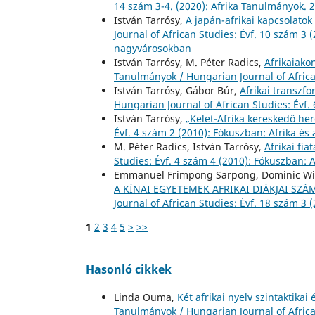
14 szám 3-4. (2020): Afrika Tanulmányok. 2
István Tarrósy,
A japán-afrikai kapcsolatok 
Journal of African Studies: Évf. 10 szám 
nagyvárosokban
István Tarrósy, M. Péter Radics,
Afrikaiako
Tanulmányok / Hungarian Journal of African
István Tarrósy, Gábor Búr,
Afrikai transzfo
Hungarian Journal of African Studies: Év
István Tarrósy,
„Kelet-Afrika kereskedő he
Évf. 4 szám 2 (2010): Fókuszban: Afrika és 
M. Péter Radics, István Tarrósy,
Afrikai fia
Studies: Évf. 4 szám 4 (2010): Fókuszban: 
Emmanuel Frimpong Sarpong, Dominic Win
A KÍNAI EGYETEMEK AFRIKAI DIÁKJAI SZ
Journal of African Studies: Évf. 18 szám 3
1
2
3
4
5
>
>>
Hasonló cikkek
Linda Ouma,
Két afrikai nyelv szintaktika
Tanulmányok / Hungarian Journal of Africa