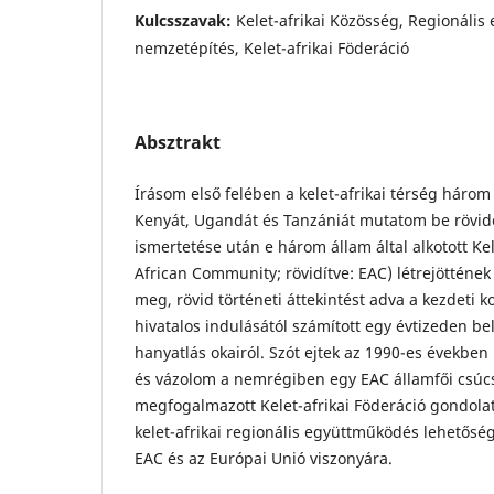
Kulcsszavak:
Kelet-afrikai Közösség, Regionális
nemzetépítés, Kelet-afrikai Föderáció
Absztrakt
Írásom első felében a kelet-afrikai térség háro
Kenyát, Ugandát és Tanzániát mutatom be rövid
ismertetése után e három állam által alkotott Kel
African Community; rövidítve: EAC) létrejötténe
meg, rövid történeti áttekintést adva a kezdeti k
hivatalos indulásától számított egy évtizeden be
hanyatlás okairól. Szót ejtek az 1990-es években
és vázolom a nemrégiben egy EAC államfői csúc
megfogalmazott Kelet-afrikai Föderáció gondolat
kelet-afrikai regionális együttműködés lehetősége
EAC és az Európai Unió viszonyára.