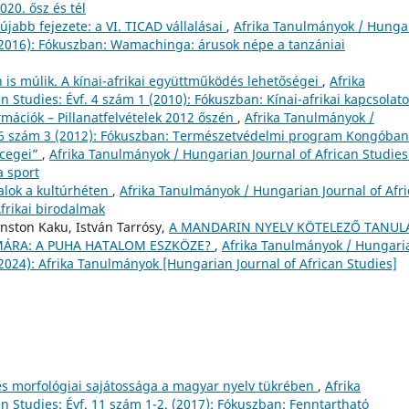
020. ősz és tél
újabb fejezete: a VI. TICAD vállalásai
,
Afrika Tanulmányok / Hunga
3 (2016): Fókuszban: Wamachinga: árusok népe a tanzániai
n is múlik. A kínai-afrikai együttműködés lehetőségei
,
Afrika
 Studies: Évf. 4 szám 1 (2010): Fókuszban: Kínai-afrikai kapcsolat
rmációk – Pillanatfelvételek 2012 őszén
,
Afrika Tanulmányok /
f. 6 szám 3 (2012): Fókuszban: Természetvédelmi program Kongóban
rcegei”
,
Afrika Tanulmányok / Hungarian Journal of African Studies
a sport
talok a kultúrhéten
,
Afrika Tanulmányok / Hungarian Journal of Afr
Afrikai birodalmak
ston Kaku, István Tarrósy,
A MANDARIN NYELV KÖTELEZŐ TANUL
ÁMÁRA: A PUHA HATALOM ESZKÖZE?
,
Afrika Tanulmányok / Hungari
 (2024): Afrika Tanulmányok [Hungarian Journal of African Studies]
i és morfológiai sajátossága a magyar nyelv tükrében
,
Afrika
n Studies: Évf. 11 szám 1-2. (2017): Fókuszban: Fenntartható