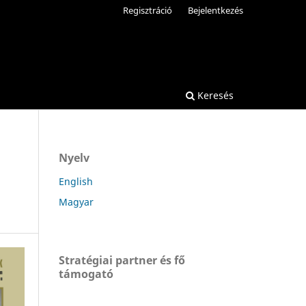
Regisztráció
Bejelentkezés
Keresés
Nyelv
English
Magyar
Stratégiai partner és fő
támogató