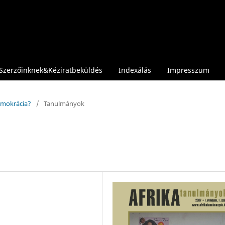
Szerzőinknek&Kéziratbeküldés
Indexálás
Impresszum
demokrácia?
/
Tanulmányok