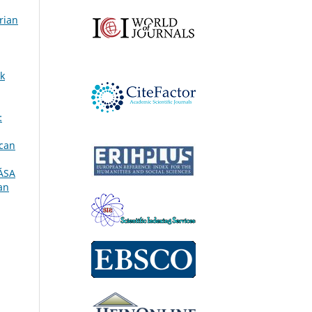
rian
ok
:
ican
ÁSA
an