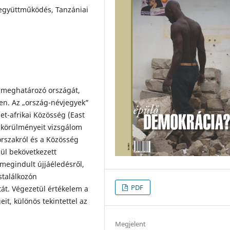
 együttműködés, Tanzániai
m meghatározó országát,
en. Az „ország-névjegyek”
et-afrikai Közösség (East
k körülményeit vizsgálom
orszakról és a Közösség
lül bekövetkezett
 megindult újjáéledésről,
stalálkozón
PDF
át. Végezetül értékelem a
it, különös tekintettel az
Megjelent