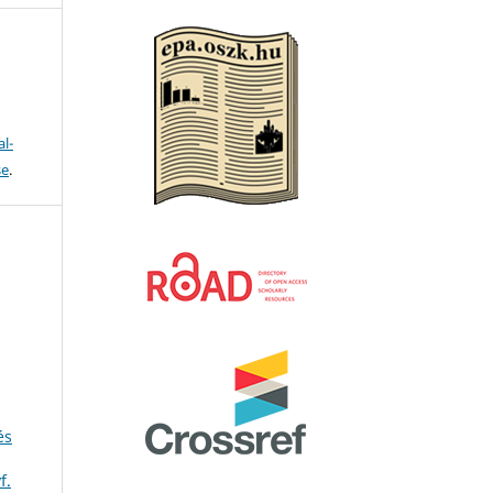
l-
se
.
és
f.