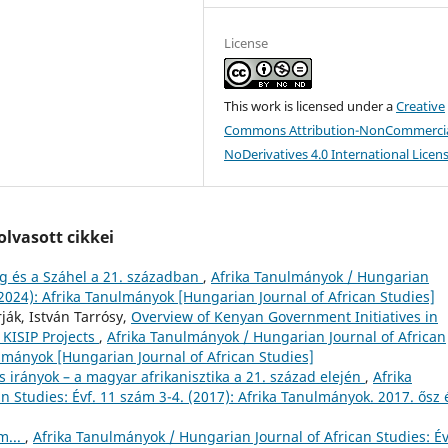
License
This work is licensed under a
Creative
Commons Attribution-NonCommercia
NoDerivatives 4.0 International Licen
lvasott cikkei
 és a Száhel a 21. században
,
Afrika Tanulmányok / Hungarian
 (2024): Afrika Tanulmányok [Hungarian Journal of African Studies]
ják, István Tarrósy,
Overview of Kenyan Government Initiatives in
KISIP Projects
,
Afrika Tanulmányok / Hungarian Journal of African
ulmányok [Hungarian Journal of African Studies]
 irányok – a magyar afrikanisztika a 21. század elején
,
Afrika
 Studies: Évf. 11 szám 3-4. (2017): Afrika Tanulmányok. 2017. ősz 
m...
,
Afrika Tanulmányok / Hungarian Journal of African Studies: Év