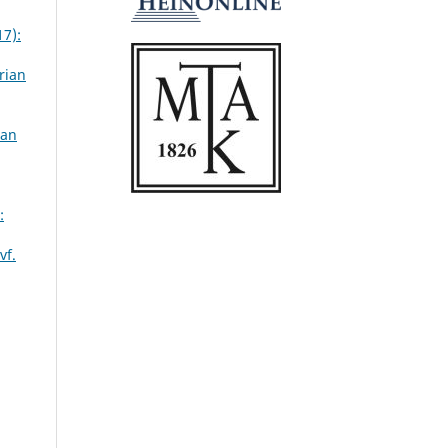
17):
rian
ian
:
vf.