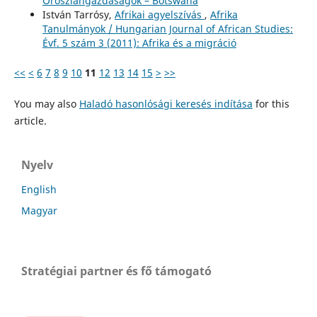
Oroszlángazdaságok – Botswana
István Tarrósy,
Afrikai agyelszívás
,
Afrika
Tanulmányok / Hungarian Journal of African Studies:
Évf. 5 szám 3 (2011): Afrika és a migráció
<<
<
6
7
8
9
10
11
12
13
14
15
>
>>
You may also
Haladó hasonlósági keresés indítása
for this
article.
Nyelv
English
Magyar
Stratégiai partner és fő támogató