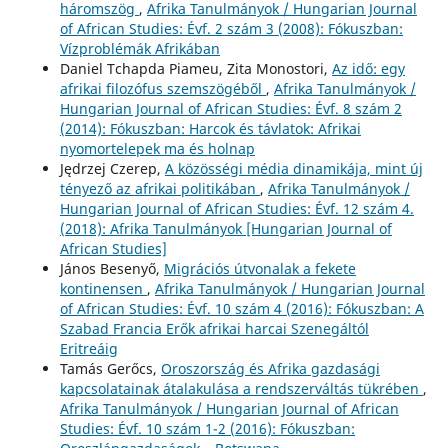
háromszög
,
Afrika Tanulmányok / Hungarian Journal
of African Studies: Évf. 2 szám 3 (2008): Fókuszban:
Vízproblémák Afrikában
Daniel Tchapda Piameu, Zita Monostori,
Az idő: egy
afrikai filozófus szemszögéből
,
Afrika Tanulmányok /
Hungarian Journal of African Studies: Évf. 8 szám 2
(2014): Fókuszban: Harcok és távlatok: Afrikai
nyomortelepek ma és holnap
Jędrzej Czerep,
A közösségi média dinamikája, mint új
tényező az afrikai politikában
,
Afrika Tanulmányok /
Hungarian Journal of African Studies: Évf. 12 szám 4.
(2018): Afrika Tanulmányok [Hungarian Journal of
African Studies]
János Besenyő,
Migrációs útvonalak a fekete
kontinensen
,
Afrika Tanulmányok / Hungarian Journal
of African Studies: Évf. 10 szám 4 (2016): Fókuszban: A
Szabad Francia Erők afrikai harcai Szenegáltól
Eritreáig
Tamás Gerőcs,
Oroszország és Afrika gazdasági
kapcsolatainak átalakulása a rendszerváltás tükrében
,
Afrika Tanulmányok / Hungarian Journal of African
Studies: Évf. 10 szám 1-2 (2016): Fókuszban: