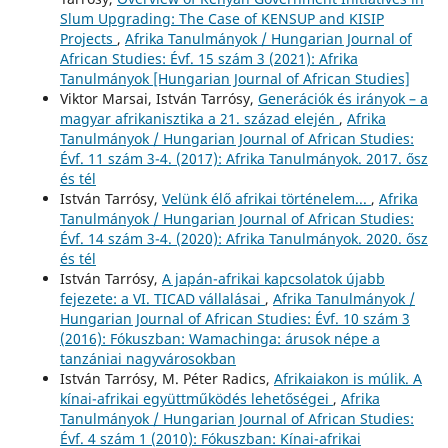
Slum Upgrading: The Case of KENSUP and KISIP
Projects
,
Afrika Tanulmányok / Hungarian Journal of
African Studies: Évf. 15 szám 3 (2021): Afrika
Tanulmányok [Hungarian Journal of African Studies]
Viktor Marsai, István Tarrósy,
Generációk és irányok – a
magyar afrikanisztika a 21. század elején
,
Afrika
Tanulmányok / Hungarian Journal of African Studies:
Évf. 11 szám 3-4. (2017): Afrika Tanulmányok. 2017. ősz
és tél
István Tarrósy,
Velünk élő afrikai történelem...
,
Afrika
Tanulmányok / Hungarian Journal of African Studies:
Évf. 14 szám 3-4. (2020): Afrika Tanulmányok. 2020. ősz
és tél
István Tarrósy,
A japán-afrikai kapcsolatok újabb
fejezete: a VI. TICAD vállalásai
,
Afrika Tanulmányok /
Hungarian Journal of African Studies: Évf. 10 szám 3
(2016): Fókuszban: Wamachinga: árusok népe a
tanzániai nagyvárosokban
István Tarrósy, M. Péter Radics,
Afrikaiakon is múlik. A
kínai-afrikai együttműködés lehetőségei
,
Afrika
Tanulmányok / Hungarian Journal of African Studies:
Évf. 4 szám 1 (2010): Fókuszban: Kínai-afrikai