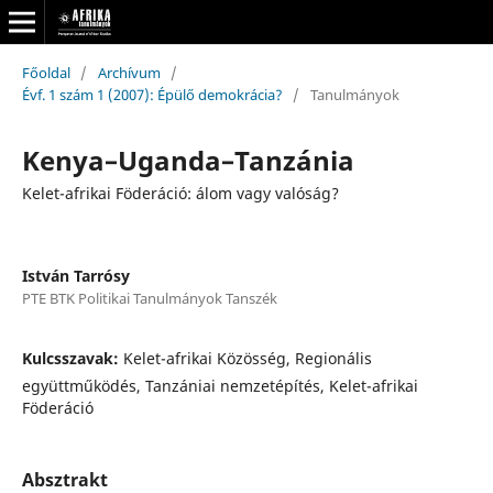
Főoldal
/
Archívum
/
Évf. 1 szám 1 (2007): Épülő demokrácia?
/
Tanulmányok
Kenya–Uganda–Tanzánia
Kelet-afrikai Föderáció: álom vagy valóság?
István Tarrósy
PTE BTK Politikai Tanulmányok Tanszék
Kulcsszavak:
Kelet-afrikai Közösség, Regionális
együttműködés, Tanzániai nemzetépítés, Kelet-afrikai
Föderáció
Absztrakt