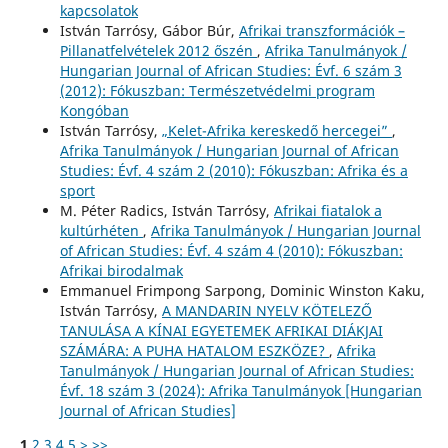
kapcsolatok
István Tarrósy, Gábor Búr,
Afrikai transzformációk –
Pillanatfelvételek 2012 őszén
,
Afrika Tanulmányok /
Hungarian Journal of African Studies: Évf. 6 szám 3
(2012): Fókuszban: Természetvédelmi program
Kongóban
István Tarrósy,
„Kelet-Afrika kereskedő hercegei”
,
Afrika Tanulmányok / Hungarian Journal of African
Studies: Évf. 4 szám 2 (2010): Fókuszban: Afrika és a
sport
M. Péter Radics, István Tarrósy,
Afrikai fiatalok a
kultúrhéten
,
Afrika Tanulmányok / Hungarian Journal
of African Studies: Évf. 4 szám 4 (2010): Fókuszban:
Afrikai birodalmak
Emmanuel Frimpong Sarpong, Dominic Winston Kaku,
István Tarrósy,
A MANDARIN NYELV KÖTELEZŐ
TANULÁSA A KÍNAI EGYETEMEK AFRIKAI DIÁKJAI
SZÁMÁRA: A PUHA HATALOM ESZKÖZE?
,
Afrika
Tanulmányok / Hungarian Journal of African Studies:
Évf. 18 szám 3 (2024): Afrika Tanulmányok [Hungarian
Journal of African Studies]
1
2
3
4
5
>
>>