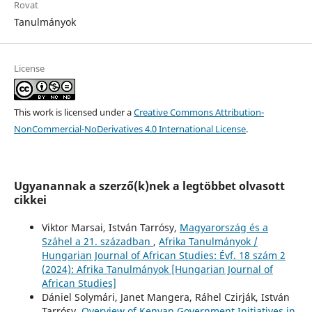
Rovat
Tanulmányok
License
This work is licensed under a
Creative Commons Attribution-
NonCommercial-NoDerivatives 4.0 International License
.
Ugyanannak a szerző(k)nek a legtöbbet olvasott
cikkei
Viktor Marsai, István Tarrósy,
Magyarország és a
Száhel a 21. században
,
Afrika Tanulmányok /
Hungarian Journal of African Studies: Évf. 18 szám 2
(2024): Afrika Tanulmányok [Hungarian Journal of
African Studies]
Dániel Solymári, Janet Mangera, Ráhel Czirják, István
Tarrósy,
Overview of Kenyan Government Initiatives in