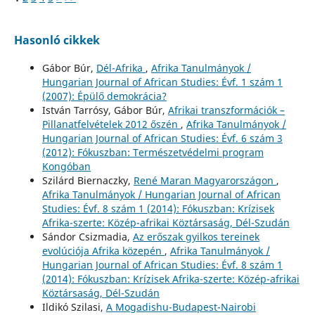
Hasonló cikkek
Gábor Búr,
Dél-Afrika
,
Afrika Tanulmányok /
Hungarian Journal of African Studies: Évf. 1 szám 1
(2007): Épülő demokrácia?
István Tarrósy, Gábor Búr,
Afrikai transzformációk –
Pillanatfelvételek 2012 őszén
,
Afrika Tanulmányok /
Hungarian Journal of African Studies: Évf. 6 szám 3
(2012): Fókuszban: Természetvédelmi program
Kongóban
Szilárd Biernaczky,
René Maran Magyarországon
,
Afrika Tanulmányok / Hungarian Journal of African
Studies: Évf. 8 szám 1 (2014): Fókuszban: Krízisek
Afrika-szerte: Közép-afrikai Köztársaság, Dél-Szudán
Sándor Csizmadia,
Az erőszak gyilkos tereinek
evolúciója Afrika közepén
,
Afrika Tanulmányok /
Hungarian Journal of African Studies: Évf. 8 szám 1
(2014): Fókuszban: Krízisek Afrika-szerte: Közép-afrikai
Köztársaság, Dél-Szudán
Ildikó Szilasi,
A Mogadishu-Budapest-Nairobi