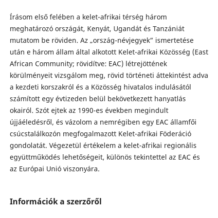
Írásom első felében a kelet-afrikai térség három
meghatározó országát, Kenyát, Ugandát és Tanzániát
mutatom be röviden. Az „ország-névjegyek” ismertetése
után e három állam által alkotott Kelet-afrikai Közösség (East
African Community; rövidítve: EAC) létrejöttének
körülményeit vizsgálom meg, rövid történeti áttekintést adva
a kezdeti korszakról és a Közösség hivatalos indulásától
számított egy évtizeden belül bekövetkezett hanyatlás
okairól. Szót ejtek az 1990-es években megindult
újjáéledésről, és vázolom a nemrégiben egy EAC államfői
csúcstalálkozón megfogalmazott Kelet-afrikai Föderáció
gondolatát. Végezetül értékelem a kelet-afrikai regionális
együttműködés lehetőségeit, különös tekintettel az EAC és
az Európai Unió viszonyára.
Információk a szerzőről