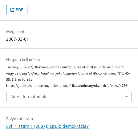
PDF
Megjelent
2007-03-01
Hogyan kell idézni
Tarrósy, I. (2007). Kenya–Uganda–Tanzánia: Kelet-afrikai Föderáció: álom
vagy valóság?.
Afrika Tanulmányok Hungarian Journal of African Studies
,
1
(1), 45–
55. Elérés forrás
https://journals.lib.pte.hu/index.php/afrikatanulmanyok/article/view/4736
Idézet formátumok
Folyóirat szám
Évf. 1 szám 1 (2007): Épülő demokrácia?