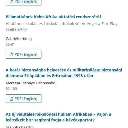
PDF (English)
Pillanatképek Kelet-Afrika oktatási rendszeréről
Általános iskolás és főiskolás diákok véleményei a Fair Play
szelleméről
Gabriella Hideg
66-81
PDF (English)
A határ biztonságba helyezése és militarizálása: biztonsági
dilemma Etiópiában és Eritreában 1998 után
Meressa Tsehaye Gebrewahd
82-100
PDF (English)
Az új valutaleértékelődési hullám Afrikában – Vajon a
leértékelt birr segíteni fogja a kávéexportot?
Szabolcs Pásztor