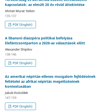
kapcsolatok: az elmúlt 20 év rövid áttekintése
Ahmet Murat Yetkin
135-137
PDF (English)
A libanoni diaszpóra politikai befolyása
Elefántcsontparton a 2020-as választások előtt
Alexander Shipilov
138-146
PDF (English)
Az amerikai népirtás-ellenes mozgalom fejlődésének
feltételei az afrikai népirtás megelőzésének
kontextusában
Jakub Kościółek
147-159
PDF (English)