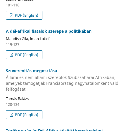
101-118
PDF (English)
A dél-afrikai fiatalok szerepe a politikában
Mandisa Gila, Iman Latief
119-127
PDF (English)
Szuverenitás megosztása
Állami és nem állami szereplők Szubszaharai Afrikában,
amelyek támogatják Franciaország nagyhatalomként való
felfogását
Tamás Balázs
128-134
PDF (English)
Törökország és Dél-Afrika közötti kereskedelmi