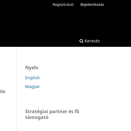
Regisztráció
Bejelentkezés
Keresés
Nyelv
English
Magyar
dói
Stratégiai partner és fő
támogató