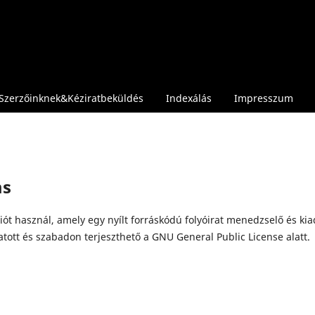
Szerzőinknek&Kéziratbeküldés
Indexálás
Impresszum
ms
ziót használ, amely egy nyílt forráskódú folyóirat menedzselő és kia
tott és szabadon terjeszthető a GNU General Public License alatt.