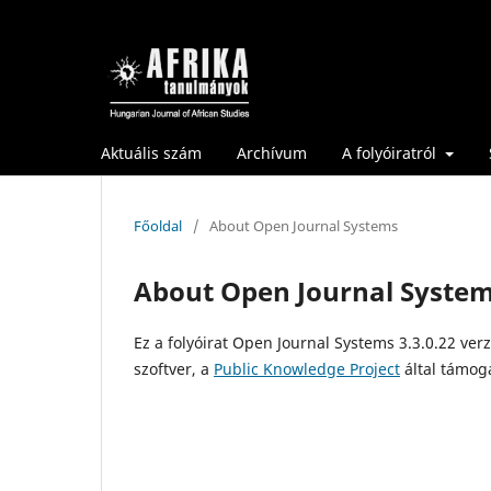
Aktuális szám
Archívum
A folyóiratról
Főoldal
/
About Open Journal Systems
About Open Journal Syste
Ez a folyóirat Open Journal Systems 3.3.0.22 ver
szoftver, a
Public Knowledge Project
által támoga