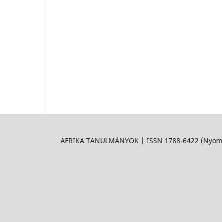
AFRIKA TANULMÁNYOK | ISSN 1788-6422 (Nyomtat