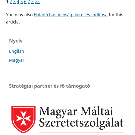
1
2
3
4
5
6
7
>
>>
You may also
Haladó hasonlósági keresés indítása
for this
article.
Nyelv
English
Magyar
Stratégiai partner és fő támogató