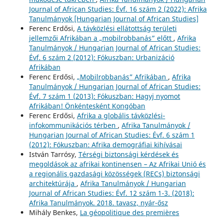
Journal of African Studies: Évf. 16 szám 2 (2022): Afrika
Tanulmányok [Hungarian Journal of African Studies]
Ferenc Erdősi,
A távközlési ellátottság területi
jellemzői Afrikában a „mobilrobbanás” előtt
,
Afrika
Tanulmányok / Hungarian Journal of African Studies:
Évf. 6 szám 2 (2012): Fókuszban: Urbanizáció
Afrikában
Ferenc Erdősi,
„Mobilrobbanás” Afrikában
,
Afrika
Tanulmányok / Hungarian Journal of African Studies:
Évf. 7 szám 1 (2013): Fókuszban: Hagyj nyomot
Afrikában! Önkéntesként Kongóban
Ferenc Erdősi,
Afrika a globális távközlési-
infokommunikációs térben
,
Afrika Tanulmányok /
Hungarian Journal of African Studies: Évf. 6 szám 1
(2012): Fókuszban: Afrika demográfiai kihívásai
István Tarrósy,
Térségi biztonsági kérdések és
megoldások az afrikai kontinensen – Az Afrikai Unió és
a regionális gazdasági közösségek (RECs) biztonsági
architektúrája
,
Afrika Tanulmányok / Hungarian
Journal of African Studies: Évf. 12 szám 1-3. (2018):
Afrika Tanulmányok. 2018. tavasz, nyár-ősz
Mihály Benkes,
La géopolitique des premières