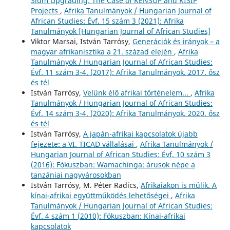
Slum Upgrading: The Case of KENSUP and KISIP
Projects
,
Afrika Tanulmányok / Hungarian Journal of
African Studies: Évf. 15 szám 3 (2021): Afrika
Tanulmányok [Hungarian Journal of African Studies]
Viktor Marsai, István Tarrósy,
Generációk és irányok – a
magyar afrikanisztika a 21. század elején
,
Afrika
Tanulmányok / Hungarian Journal of African Studies:
Évf. 11 szám 3-4. (2017): Afrika Tanulmányok. 2017. ősz
és tél
István Tarrósy,
Velünk élő afrikai történelem...
,
Afrika
Tanulmányok / Hungarian Journal of African Studies:
Évf. 14 szám 3-4. (2020): Afrika Tanulmányok. 2020. ősz
és tél
István Tarrósy,
A japán-afrikai kapcsolatok újabb
fejezete: a VI. TICAD vállalásai
,
Afrika Tanulmányok /
Hungarian Journal of African Studies: Évf. 10 szám 3
(2016): Fókuszban: Wamachinga: árusok népe a
tanzániai nagyvárosokban
István Tarrósy, M. Péter Radics,
Afrikaiakon is múlik. A
kínai-afrikai együttműködés lehetőségei
,
Afrika
Tanulmányok / Hungarian Journal of African Studies:
Évf. 4 szám 1 (2010): Fókuszban: Kínai-afrikai
kapcsolatok