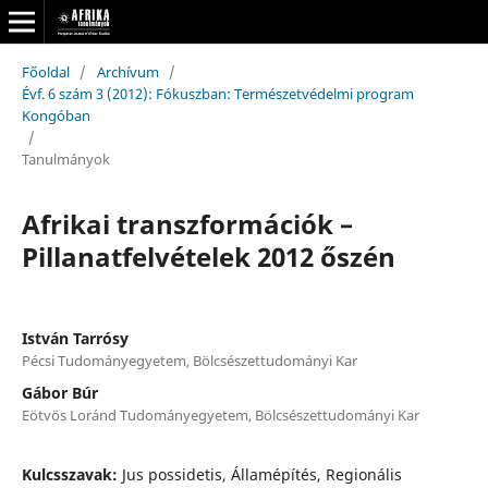
Főoldal
/
Archívum
/
Évf. 6 szám 3 (2012): Fókuszban: Természetvédelmi program
Kongóban
/
Tanulmányok
Afrikai transzformációk –
Pillanatfelvételek 2012 őszén
István Tarrósy
Pécsi Tudományegyetem, Bölcsészettudományi Kar
Gábor Búr
Eötvös Loránd Tudományegyetem, Bölcsészettudományi Kar
Kulcsszavak:
Jus possidetis, Államépítés, Regionális