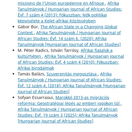
missions de l’Union européenne en Afrique
,
Afrika
Tanulmányok / Hungarian Journal of African Studies:
Évf. 7 szám 4 (2013): Fókuszban: Nők politikai
képviselete a Kelet-afrikai Közösségben
Gábor Búr,
The African State in a Changing Global
Context
,
Afrika Tanulmányok / Hungarian Journal of
African Studies: Évf. 14 szám 6. (2020): Afrika
Tanulmányok [Hungarian Journal of African Studies]
M. Péter Radics, István Tarrósy,
Afrikai fiatalok a
kultúrhéten
,
Afrika Tanulmányok / Hungarian Journal
of African Studies: Évf. 4 szám 4 (2010): Fókuszban:
Afrikai birodalmak
Tamás Balázs,
Szuverenitás megosztása
,
Afrika
Tanulmányok / Hungarian Journal of African Studies:
Évf. 12 szám 4. (2018): Afrika Tanulmányok [Hungarian
Journal of African Studies]
Sofyan Essarraoui,
Marokkó 2013-as migrációs
reformja: Geostratégiai lépés az emberi jogokon túl
,
Afrika Tanulmányok / Hungarian Journal of African
Studies: Évf. 19 szám 3 (2025): Afrika Tanulmányok
[Hungarian Journal of African Studies]