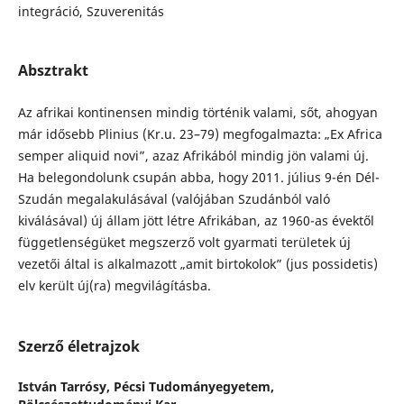
integráció, Szuverenitás
Absztrakt
Az afrikai kontinensen mindig történik valami, sőt, ahogyan
már idősebb Plinius (Kr.u. 23–79) megfogalmazta: „Ex Africa
semper aliquid novi”, azaz Afrikából mindig jön valami új.
Ha belegondolunk csupán abba, hogy 2011. július 9-én Dél-
Szudán megalakulásával (valójában Szudánból való
kiválásával) új állam jött létre Afrikában, az 1960-as évektől
függetlenségüket megszerző volt gyarmati területek új
vezetői által is alkalmazott „amit birtokolok” (jus possidetis)
elv került új(ra) megvilágításba.
Szerző életrajzok
István Tarrósy,
Pécsi Tudományegyetem,