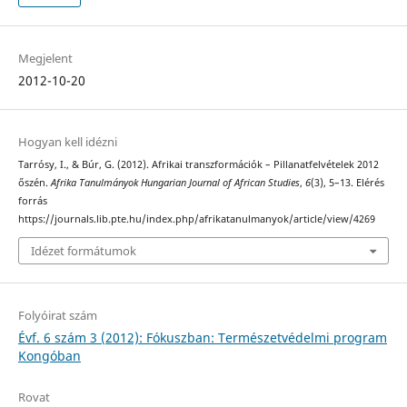
Megjelent
2012-10-20
Hogyan kell idézni
Tarrósy, I., & Búr, G. (2012). Afrikai transzformációk – Pillanatfelvételek 2012
őszén.
Afrika Tanulmányok Hungarian Journal of African Studies
,
6
(3), 5–13. Elérés
forrás
https://journals.lib.pte.hu/index.php/afrikatanulmanyok/article/view/4269
Idézet formátumok
Folyóirat szám
Évf. 6 szám 3 (2012): Fókuszban: Természetvédelmi program
Kongóban
Rovat