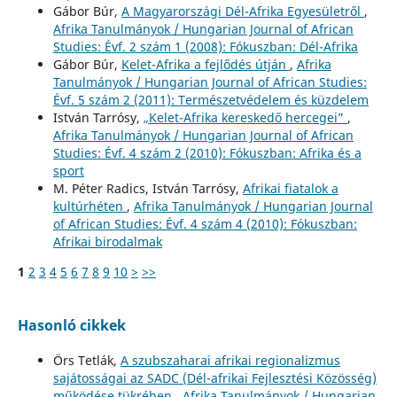
Gábor Búr,
A Magyarországi Dél-Afrika Egyesületről
,
Afrika Tanulmányok / Hungarian Journal of African
Studies: Évf. 2 szám 1 (2008): Fókuszban: Dél-Afrika
Gábor Búr,
Kelet-Afrika a fejlődés útján
,
Afrika
Tanulmányok / Hungarian Journal of African Studies:
Évf. 5 szám 2 (2011): Természetvédelem és küzdelem
István Tarrósy,
„Kelet-Afrika kereskedő hercegei”
,
Afrika Tanulmányok / Hungarian Journal of African
Studies: Évf. 4 szám 2 (2010): Fókuszban: Afrika és a
sport
M. Péter Radics, István Tarrósy,
Afrikai fiatalok a
kultúrhéten
,
Afrika Tanulmányok / Hungarian Journal
of African Studies: Évf. 4 szám 4 (2010): Fókuszban:
Afrikai birodalmak
1
2
3
4
5
6
7
8
9
10
>
>>
Hasonló cikkek
Örs Tetlák,
A szubszaharai afrikai regionalizmus
sajátosságai az SADC (Dél-afrikai Fejlesztési Közösség)
működése tükrében
,
Afrika Tanulmányok / Hungarian