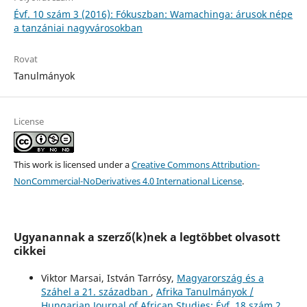
Évf. 10 szám 3 (2016): Fókuszban: Wamachinga: árusok népe
a tanzániai nagyvárosokban
Rovat
Tanulmányok
License
This work is licensed under a
Creative Commons Attribution-
NonCommercial-NoDerivatives 4.0 International License
.
Ugyanannak a szerző(k)nek a legtöbbet olvasott
cikkei
Viktor Marsai, István Tarrósy,
Magyarország és a
Száhel a 21. században
,
Afrika Tanulmányok /
Hungarian Journal of African Studies: Évf. 18 szám 2