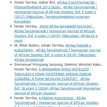
István Tarrósy, Gábor Búr,
Afrikai transzformációk –
Pillanatfelvételek 2012 őszén
,
Afrika Tanulmányok /
Hungarian Journal of African Studies: Évf. 6 szám 3
(2012): Fókuszban: Természetvédelmi program
Kongóban
István Tarrósy,
„Kelet-Afrika kereskedő hercegei”
,
Afrika Tanulmányok / Hungarian Journal of African
Studies: Évf. 4 szám 2 (2010): Fókuszban: Afrika és a
sport
M. Péter Radics, István Tarrósy,
Afrikai fiatalok a
kultúrhéten
,
Afrika Tanulmányok / Hungarian Journal
of African Studies: Évf. 4 szám 4 (2010): Fókuszban:
Afrikai birodalmak
Emmanuel Frimpong Sarpong, Dominic Winston Kaku,
István Tarrósy,
A MANDARIN NYELV KÖTELEZŐ
TANULÁSA A KÍNAI EGYETEMEK AFRIKAI DIÁKJAI
SZÁMÁRA: A PUHA HATALOM ESZKÖZE?
,
Afrika
Tanulmányok / Hungarian Journal of African Studies:
Évf. 18 szám 3 (2024): Afrika Tanulmányok [Hungarian
Journal of African Studies]
István Tarrósy,
A Pekingi Konszenzus
,
Afrika
Tanulmányok / Hungarian Journal of African Studies: