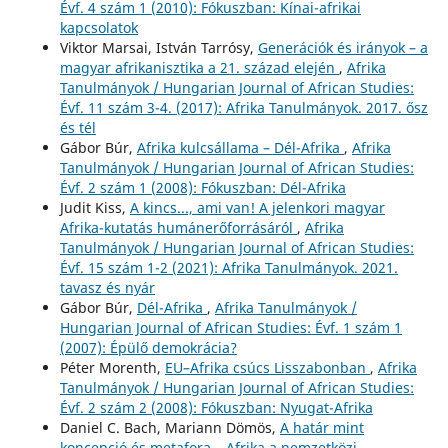
Évf. 4 szám 1 (2010): Fókuszban: Kínai-afrikai
kapcsolatok
Viktor Marsai, István Tarrósy,
Generációk és irányok – a
magyar afrikanisztika a 21. század elején
,
Afrika
Tanulmányok / Hungarian Journal of African Studies:
Évf. 11 szám 3-4. (2017): Afrika Tanulmányok. 2017. ősz
és tél
Gábor Búr,
Afrika kulcsállama – Dél-Afrika
,
Afrika
Tanulmányok / Hungarian Journal of African Studies:
Évf. 2 szám 1 (2008): Fókuszban: Dél-Afrika
Judit Kiss,
A kincs..., ami van! A jelenkori magyar
Afrika-kutatás humánerőforrásáról
,
Afrika
Tanulmányok / Hungarian Journal of African Studies:
Évf. 15 szám 1-2 (2021): Afrika Tanulmányok. 2021.
tavasz és nyár
Gábor Búr,
Dél-Afrika
,
Afrika Tanulmányok /
Hungarian Journal of African Studies: Évf. 1 szám 1
(2007): Épülő demokrácia?
Péter Morenth,
EU–Afrika csúcs Lisszabonban
,
Afrika
Tanulmányok / Hungarian Journal of African Studies:
Évf. 2 szám 2 (2008): Fókuszban: Nyugat-Afrika
Daniel C. Bach, Mariann Dömös,
A határ mint
koncepció és metafora – Afrika a nemzetközi