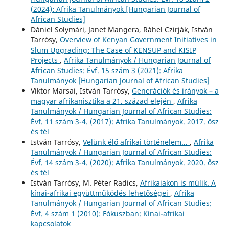
(2024): Afrika Tanulmányok [Hungarian Journal of
African Studies]
Dániel Solymári, Janet Mangera, Ráhel Czirják, István
Tarrósy,
Overview of Kenyan Government Initiatives in
Slum Upgrading: The Case of KENSUP and KISIP
Projects
,
Afrika Tanulmányok / Hungarian Journal of
African Studies: Évf. 15 szám 3 (2021): Afrika
Tanulmányok [Hungarian Journal of African Studies]
Viktor Marsai, István Tarrósy,
Generációk és irányok – a
magyar afrikanisztika a 21. század elején
,
Afrika
Tanulmányok / Hungarian Journal of African Studies:
Évf. 11 szám 3-4. (2017): Afrika Tanulmányok. 2017. ősz
és tél
István Tarrósy,
Velünk élő afrikai történelem...
,
Afrika
Tanulmányok / Hungarian Journal of African Studies:
Évf. 14 szám 3-4. (2020): Afrika Tanulmányok. 2020. ősz
és tél
István Tarrósy, M. Péter Radics,
Afrikaiakon is múlik. A
kínai-afrikai együttműködés lehetőségei
,
Afrika
Tanulmányok / Hungarian Journal of African Studies:
Évf. 4 szám 1 (2010): Fókuszban: Kínai-afrikai
kapcsolatok