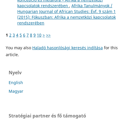
kapcsolatok rendszerében
,
Afrika Tanulmányok /
Hungarian Journal of African Studies: Évf. 9 szám 1
(2015): Fókuszban: Afrika a nemzetközi kapcsolatok
rendszerében
1
2
3
4
5
6
7
8
9
10
>
>>
You may also
Haladó hasonlósági keresés indítása
for this
article.
Nyelv
English
Magyar
Stratégiai partner és fő támogató