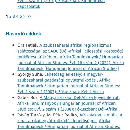
Évf. 4 szám 1 (2010): Fókuszban: Kínai-afrikai
kapcsolatok
1
2
3
4
5
>
>>
Hasonló cikkek
Örs Tetlák,
A szubszaharai afrikai regionalizmus
sajátosságai az SADC (Dél-afrikai Fejlesztési Közösség)
működése tükrében
,
Afrika Tanulmányok / Hungarian
Journal of African Studies: Évf. 16 szám 2 (2022): Afrika
Tanulmányok [Hungarian Journal of African Studies]
György Suha,
Lehetőség és esély: a magyar-
szubszaharai gazdasági együttműködés
,
Afrika
Tanulmányok / Hungarian Journal of African Studies:
Évf. 1 szám 2 (2007): Fókuszban: Kelet-Afrika
Gábor Búr,
A Magyarországi Dél-Afrika Egyesületről
,
Afrika Tanulmányok / Hungarian Journal of African
Studies: Évf. 2 szám 1 (2008): Fókuszban: Dél-Afrika
István Tarrósy, M. Péter Radics,
Afrikaiakon is múlik. A
kínai-afrikai együttműködés lehetőségei
,
Afrika
Tanulmányok / Hungarian Journal of African Studies: