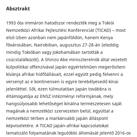
Absztrakt
1993 óta immáron hatodszor rendezték meg a Tokiói
Nemzetközi Afrikai Fejlesztési Konferenciát (TICAD) – most
első ízben azonban nem japánföldön, hanem Kenya
fővárosában, Nairobiban, augusztus 27-28-án (eleddig
mindig Tokióban vagy Jokohamában tartották a
csúcstalálkozót). A Shinzo Abe miniszterelnök által vezetett
külpolitikai offenzívával Japán egyértelműen megerősíteni
kívánja afrikai hídfőállásait, ezzel együtt pedig felvenni a
versenyt az e kontinensen is egyre terebélyesedő kínai
jelenléttel. Sőt, ezen túlmutatóan Japán továbbra is
éltámogatója az ENSZ intézményi reformjának, mely
hangsúlyosabb lehetőséget kínálna természetesen saját
magának a nemzetközi szervezeten belül, egyúttal a
nemzetközi térben a markánsabb japán álláspont
képviseletére. A TICAD japán-afrikai kapcsolatokat
tematizáló folyamatának legutóbbi állomását jelentő 2016-os