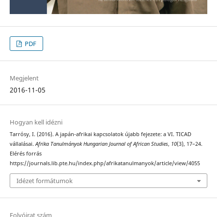
PDF
Megjelent
2016-11-05
Hogyan kell idézni
Tarrósy, I. (2016). A japán-afrikai kapcsolatok újabb fejezete: a VI. TICAD
vállalásai.
Afrika Tanulmányok Hungarian Journal of African Studies
,
10
(3), 17–24.
Elérés forrás
https://journals.lib.pte.hu/index.php/afrikatanulmanyok/article/view/4055
Idézet formátumok
Folyóirat szám