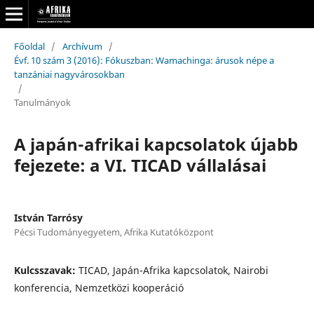
Főoldal
/
Archívum
/
Évf. 10 szám 3 (2016): Fókuszban: Wamachinga: árusok népe a
tanzániai nagyvárosokban
/
Tanulmányok
A japán-afrikai kapcsolatok újabb
fejezete: a VI. TICAD vállalásai
István Tarrósy
Pécsi Tudományegyetem, Afrika Kutatóközpont
Kulcsszavak:
TICAD, Japán-Afrika kapcsolatok, Nairobi
konferencia, Nemzetközi kooperáció