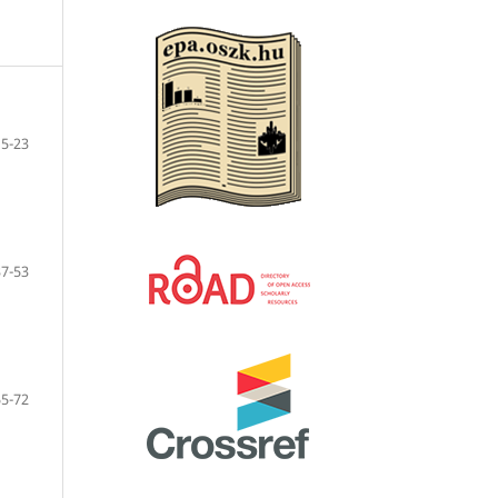
5-23
37-53
55-72