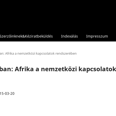
Szerzőinknek&Kéziratbeküldés
Indexálás
Impresszum
ban: Afrika a nemzetközi kapcsolatok rendszerében
szban: Afrika a nemzetközi kapcsolato
15-03-20