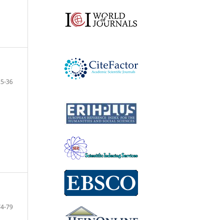
25-36
74-79