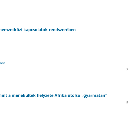
a nemzetközi kapcsolatok rendszerében
ése
mint a menekültek helyzete Afrika utolsó „gyarmatán”