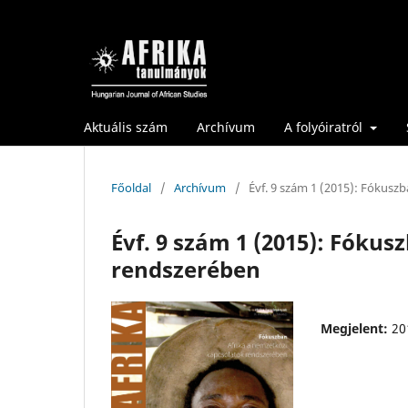
Aktuális szám
Archívum
A folyóiratról
Főoldal
/
Archívum
/
Évf. 9 szám 1 (2015): Fókusz
Évf. 9 szám 1 (2015): Fóku
rendszerében
Megjelent:
20