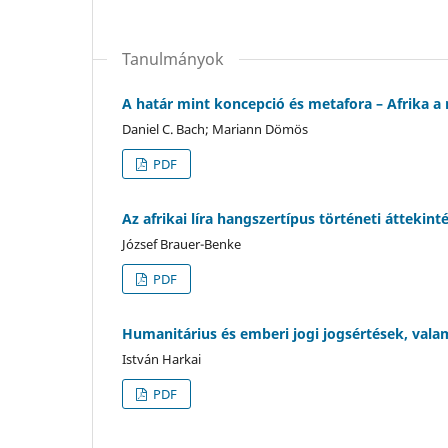
Tanulmányok
A határ mint koncepció és metafora – Afrika 
Daniel C. Bach; Mariann Dömös
PDF
Az afrikai líra hangszertípus történeti áttekint
József Brauer-Benke
PDF
Humanitárius és emberi jogi jogsértések, vala
István Harkai
PDF