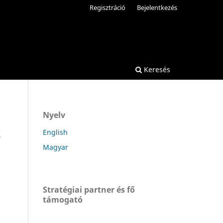
Regisztráció
Bejelentkezés
Keresés
Nyelv
k
English
Magyar
Stratégiai partner és fő
támogató