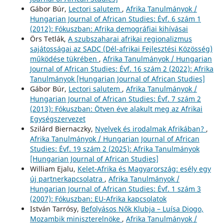
Gábor Búr,
Lectori salutem
,
Afrika Tanulmányok /
Hungarian Journal of African Studies: Évf. 6 szám 1
(2012): Fókuszban: Afrika demográfiai kihívásai
Örs Tetlák,
A szubszaharai afrikai regionalizmus
sajátosságai az SADC (Dél-afrikai Fejlesztési Közösség)
működése tükrében
,
Afrika Tanulmányok / Hungarian
Journal of African Studies: Évf. 16 szám 2 (2022): Afrika
Tanulmányok [Hungarian Journal of African Studies]
Gábor Búr,
Lectori salutem
,
Afrika Tanulmányok /
Hungarian Journal of African Studies: Évf. 7 szám 2
(2013): Fókuszban: Ötven éve alakult meg az Afrikai
Egységszervezet
Szilárd Biernaczky,
Nyelvek és irodalmak Afrikában?
,
Afrika Tanulmányok / Hungarian Journal of African
Studies: Évf. 19 szám 2 (2025): Afrika Tanulmányok
[Hungarian Journal of African Studies]
William Ejalu,
Kelet-Afrika és Magyarország: esély egy
új partnerkapcsolatra
,
Afrika Tanulmányok /
Hungarian Journal of African Studies: Évf. 1 szám 3
(2007): Fókuszban: EU-Afrika kapcsolatok
István Tarrósy,
Befolyásos Nők Klubja – Luísa Diogo,
Mozambik miniszterelnöke
,
Afrika Tanulmányok /