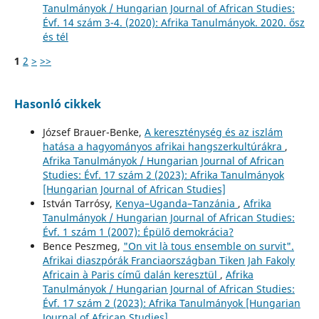
Tanulmányok / Hungarian Journal of African Studies:
Évf. 14 szám 3-4. (2020): Afrika Tanulmányok. 2020. ősz
és tél
1
2
>
>>
Hasonló cikkek
József Brauer-Benke,
A kereszténység és az iszlám
hatása a hagyományos afrikai hangszerkultúrákra
,
Afrika Tanulmányok / Hungarian Journal of African
Studies: Évf. 17 szám 2 (2023): Afrika Tanulmányok
[Hungarian Journal of African Studies]
István Tarrósy,
Kenya–Uganda–Tanzánia
,
Afrika
Tanulmányok / Hungarian Journal of African Studies:
Évf. 1 szám 1 (2007): Épülő demokrácia?
Bence Peszmeg,
"On vit là tous ensemble on survit".
Afrikai diaszpórák Franciaországban Tiken Jah Fakoly
Africain à Paris című dalán keresztül
,
Afrika
Tanulmányok / Hungarian Journal of African Studies:
Évf. 17 szám 2 (2023): Afrika Tanulmányok [Hungarian
Journal of African Studies]