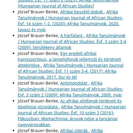
[Hungarian Journal of African Studies]
József Brauer-Benke,
Afrikai beszélő dobok
,
Afrika
Tanulmányok / Hungarian Journal of African Studies:
Évf. 14 szám 1-2. (2020): Afrika Tanulmányok. 2020.
tavasz és nyár
József Brauer-Benke,
A hárfalant
,
Afrika Tanulmányok
/ Hungarian Journal of African Studies: Évf. 3 szám 3-4
(2009): Sérülékeny államok
József Brauer-Benke,
Egy eredeti afrikai
hangszertípus, a lamellofonok jellemzői és történeti
áttekintése
,
Afrika Tanulmányok / Hungarian Journal
of African Studies: Évf. 11 szám 3-4. (2017): Afrika
Tanulmányok. 2017. ősz és tél
József Brauer-Benke,
Antimondolat
,
Afrika
Tanulmányok / Hungarian Journal of African Studies:
Évf. 3 szám 2 (2009): Afrika Tanulmányok. 2009. nyár
József Brauer-Benke,
Az afrikai xilofonok történeti és
tipológiai vizsgálata
,
Afrika Tanulmányok / Hungarian
Journal of African Studies: Évf. 10 szám 3 (2016):
Fókuszban: Wamachinga: árusok népe a tanzániai
nagyvárosokban
József Brauer-Benke,
Afrikai citerák
,
Afrika