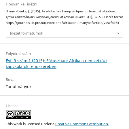
Hogyan kell idézni
Brauer-Benke, J. (2015). Az afrikai líra hangszertípus történeti áttekintése.
Afrika Tanulmányok Hungarian Journal of African Studies
,
9
(1), 37–53. Elérés forrás
https://journals.lib.pte.hu/index.php/afrikatanulmanyok/article/view/4164
Idézet formátumok
Folyóirat szám
Évf. 9 szám 1 (2015): Fókuszban: Afrika a nemzetközi
kapcsolatok rendszerében
Rovat
Tanulmányok
License
This work is licensed under a
Creative Commons Attribution-