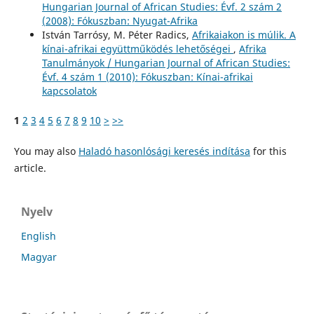
Hungarian Journal of African Studies: Évf. 2 szám 2
(2008): Fókuszban: Nyugat-Afrika
István Tarrósy, M. Péter Radics,
Afrikaiakon is múlik. A
kínai-afrikai együttműködés lehetőségei
,
Afrika
Tanulmányok / Hungarian Journal of African Studies:
Évf. 4 szám 1 (2010): Fókuszban: Kínai-afrikai
kapcsolatok
1
2
3
4
5
6
7
8
9
10
>
>>
You may also
Haladó hasonlósági keresés indítása
for this
article.
Nyelv
English
Magyar