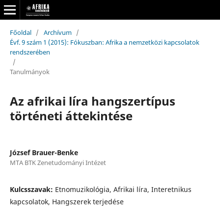
Főoldal
/
Archívum
/
Évf. 9 szám 1 (2015): Fókuszban: Afrika a nemzetközi kapcsolatok
rendszerében
/
Tanulmányok
Az afrikai líra hangszertípus
történeti áttekintése
József Brauer-Benke
MTA BTK Zenetudományi Intézet
Kulcsszavak:
Etnomuzikológia, Afrikai líra, Interetnikus
kapcsolatok, Hangszerek terjedése