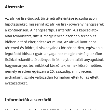
Absztrakt
Az afrikai líra-típusok történeti áttekintése igazolja azon
hipotéziseket, miszerint az afrikai lírák jövevény hangszerek
a kontinensen. A hangszertípus interetnikus kapcsolatok
által továbbított, diffúz megjelenése azonban térben és
időben eltérő elterjedéseket mutat. Az afrikai kontinens
történeti és földrajzi viszonyainak köszönhetően, egészen a
legutóbbi időszak gyári anyagainak megjelenéséig, az ókori
lírákkal rokonítható edényes lírák helyben talált anyagokból,
hagyományos technikákkal készültek, ennek köszönhetően,
némely esetben egészen a 20. századig, mint recens
archaikum, szinte változatlan formában élték túl az eltelt
évszázadokat.
Információk a szerzőről