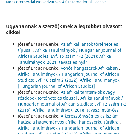
NonCommercial-NoDerivatives 4.0 International License
.
Ugyanannak a szerző(k)nek a legtöbbet olvasott
cikkei
József Brauer-Benke,
Az afrikai lantok története és
típusai
,
Afrika Tanulmányok / Hungarian Journal of
African Studies: Évf. 15 szám 1-2 (2021): Afrika
Tanulmányok. 2021. tavasz és nyár
József Brauer-Benke,
Vonós hangszerek Afrikában
,
Afrika Tanulmányok / Hungarian Journal of African
Studies: Évf. 16 szám 2 (2022): Afrika Tanulmányok
[Hungarian Journal of African Studies]
József Brauer-Benke,
Az afrikai tamtam-ok avagy
résdobok története és típusai
,
Afrika Tanulmányok /
Hungarian Journal of African Studies: Évf. 12 szám 1-3.
(2018): Afrika Tanulmányok. 2018. tavasz, nyár-ősz
József Brauer-Benke,
A kereszténység és az iszlám
hatása a hagyományos afrikai hangszerkultúrákra
,
Afrika Tanulmányok / Hungarian Journal of African
Studies: Évf. 17 szám 2 (2023): Afrika Tanulmányok