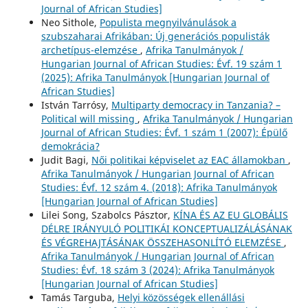
Journal of African Studies]
Neo Sithole,
Populista megnyilvánulások a
szubszaharai Afrikában: Új generációs populisták
archetípus-elemzése
,
Afrika Tanulmányok /
Hungarian Journal of African Studies: Évf. 19 szám 1
(2025): Afrika Tanulmányok [Hungarian Journal of
African Studies]
István Tarrósy,
Multiparty democracy in Tanzania? –
Political will missing
,
Afrika Tanulmányok / Hungarian
Journal of African Studies: Évf. 1 szám 1 (2007): Épülő
demokrácia?
Judit Bagi,
Női politikai képviselet az EAC államokban
,
Afrika Tanulmányok / Hungarian Journal of African
Studies: Évf. 12 szám 4. (2018): Afrika Tanulmányok
[Hungarian Journal of African Studies]
Lilei Song, Szabolcs Pásztor,
KÍNA ÉS AZ EU GLOBÁLIS
DÉLRE IRÁNYULÓ POLITIKÁI KONCEPTUALIZÁLÁSÁNAK
ÉS VÉGREHAJTÁSÁNAK ÖSSZEHASONLÍTÓ ELEMZÉSE
,
Afrika Tanulmányok / Hungarian Journal of African
Studies: Évf. 18 szám 3 (2024): Afrika Tanulmányok
[Hungarian Journal of African Studies]
Tamás Targuba,
Helyi közösségek ellenállási