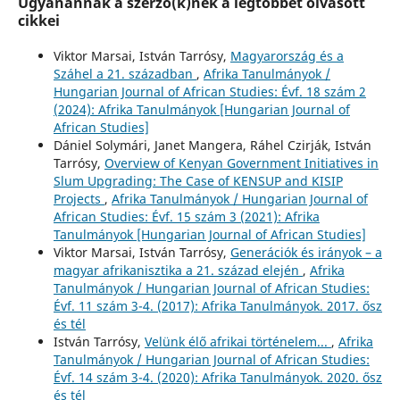
Ugyanannak a szerző(k)nek a legtöbbet olvasott
cikkei
Viktor Marsai, István Tarrósy,
Magyarország és a
Száhel a 21. században
,
Afrika Tanulmányok /
Hungarian Journal of African Studies: Évf. 18 szám 2
(2024): Afrika Tanulmányok [Hungarian Journal of
African Studies]
Dániel Solymári, Janet Mangera, Ráhel Czirják, István
Tarrósy,
Overview of Kenyan Government Initiatives in
Slum Upgrading: The Case of KENSUP and KISIP
Projects
,
Afrika Tanulmányok / Hungarian Journal of
African Studies: Évf. 15 szám 3 (2021): Afrika
Tanulmányok [Hungarian Journal of African Studies]
Viktor Marsai, István Tarrósy,
Generációk és irányok – a
magyar afrikanisztika a 21. század elején
,
Afrika
Tanulmányok / Hungarian Journal of African Studies:
Évf. 11 szám 3-4. (2017): Afrika Tanulmányok. 2017. ősz
és tél
István Tarrósy,
Velünk élő afrikai történelem...
,
Afrika
Tanulmányok / Hungarian Journal of African Studies:
Évf. 14 szám 3-4. (2020): Afrika Tanulmányok. 2020. ősz
és tél