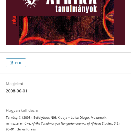
PDF
Megjelent
2008-06-01
Hogyan kell idézni
Tarrósy, I. (2008). Befolyásos Nők Klubja – Luísa Diogo, Mozambik
miniszterelnöke.
Afrika Tanulmányok Hungarian Journal of African Studies
,
2
(2),
90–91. Elérés forrás