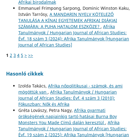
Afrikai birodalmak
Emmanuel Frimpong Sarpong, Dominic Winston Kaku,
István Tarrósy,
A MANDARIN NYELV KÖTELEZŐ
TANULÁSA A KÍNAI EGYETEMEK AFRIKAI DIÁKJAI
SZÁMÁRA: A PUHA HATALOM ESZKÖZE?
,
Afrika
Tanulmányok / Hungarian Journal of African Studies:
Évf. 18 szám 3 (2024): Afrika Tanulmányok [Hungarian
Journal of African Studies]
1
2
3
4
5
>
>>
Hasonló cikkek
Izolda Takács,
Afrika nőpolitikusai - számok, és ami
mögöttük van
,
Afrika Tanulmányok / Hungarian
Journal of African Studies: Évf. 4 szám 3 (2010):
Fókuszban: Nők és Afrika
Gréta Lovászy, Petra Nagy,
Afrika gyarmati
örökségének napjainkig tartó hatásai Burna Boy
Monsters You Made Című dalán keresztül
,
Afrika
Tanulmányok / Hungarian Journal of African Studies:
Évf. 19 szám 2 (2025): Afrika Tanulmányok [Hungarian