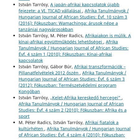
István Tarrósy,
A japán-afrikai kapcsolatok újabb
fejezete: a VI. TICAD vállalásai
,
Afrika Tanulmányok /
Hungarian Journal of African Studies: Évf. 10 szám 3
(2016): Fókuszban: Wamachinga: árusok népe a
tanzániai nagyvárosokban
István Tarrósy, M. Péter Radics,
Afrikaiakon is múlik. A
kínai-afrikai együttműködés lehetőségei
,
Afrika
Tanulmányok / Hungarian Journal of African Studies:
Évf. 4 szám 1 (2010): Fókuszban: Kínai-afrikai
kapcsolatok
István Tarrósy, Gábor Búr,
Afrikai transzformációk –
Pillanatfelvételek 2012 őszén
,
Afrika Tanulmányok /
Hungarian Journal of African Studies: Évf. 6 szám 3
(2012): Fókuszban: Természetvédelmi program
Kongóban
István Tarrósy,
„Kelet-Afrika kereskedő hercegei”
,
Afrika Tanulmányok / Hungarian Journal of African
Studies: Évf. 4 szám 2 (2010): Fókuszban: Afrika és a
sport
M. Péter Radics, István Tarrósy,
Afrikai fiatalok a
kultúrhéten
,
Afrika Tanulmányok / Hungarian Journal
of African Studies: Évf. 4 szám 4 (2010): Fókuszban: