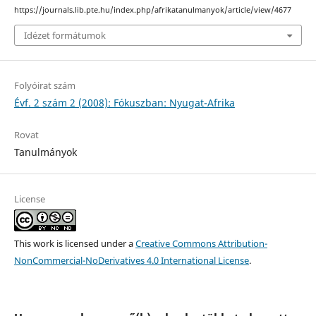
https://journals.lib.pte.hu/index.php/afrikatanulmanyok/article/view/4677
Idézet formátumok
Folyóirat szám
Évf. 2 szám 2 (2008): Fókuszban: Nyugat-Afrika
Rovat
Tanulmányok
License
This work is licensed under a
Creative Commons Attribution-
NonCommercial-NoDerivatives 4.0 International License
.