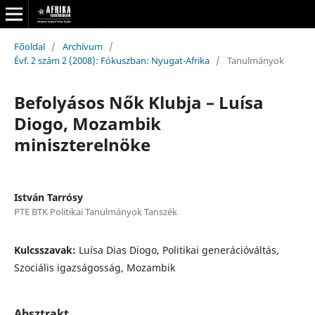
Főoldal
/
Archívum
/
Évf. 2 szám 2 (2008): Fókuszban: Nyugat-Afrika
/
Tanulmányok
Befolyásos Nők Klubja – Luísa
Diogo, Mozambik
miniszterelnöke
István Tarrósy
PTE BTK Politikai Tanulmányok Tanszék
Kulcsszavak:
Luísa Dias Diogo, Politikai generációváltás,
Szociális igazságosság, Mozambik
Absztrakt