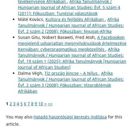
tevékenysége Afrikában
,
Afrika Tanulmányok /
Hungarian Journal of African Studies: Évf. 5 szám 4
(2011): Fókuszban: Tunéziai választások
Máté Kovács,
Kultúra és fejlődés Afrikában
,
Afrika
Tanulmányok / Hungarian Journal of African Studies:
Évf. 2 szám 2 (2008): Fókuszban: Nyugat-Afrika
Susan Gitu, Nobert Basweti, Fred Atoh,
A Facebookon
megjelenő udvariatlan megnyilvánulások értelmezése
Kenyában: cyberpragmatikus megközelítés
,
Afrika
Tanulmányok / Hungarian Journal of African Studies:
Évf. 19 szám 1 (2025): Afrika Tanulmányok [Hungarian
Journal of African Studies]
Dalma Végh,
Tíz ország kincse – A Nílus
,
Afrika
Tanulmányok / Hungarian Journal of African Studies:
Évf. 2 szám 3 (2008): Fókuszban: Vízproblémák
Afrikában
1
2
3
4
5
6
7
8
9
10
>
>>
You may also
Haladó hasonlósági keresés indítása
for this
article.