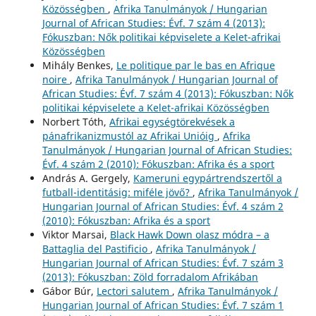
Közösségben
,
Afrika Tanulmányok / Hungarian
Journal of African Studies: Évf. 7 szám 4 (2013):
Fókuszban: Nők politikai képviselete a Kelet-afrikai
Közösségben
Mihály Benkes,
Le politique par le bas en Afrique
noire
,
Afrika Tanulmányok / Hungarian Journal of
African Studies: Évf. 7 szám 4 (2013): Fókuszban: Nők
politikai képviselete a Kelet-afrikai Közösségben
Norbert Tóth,
Afrikai egységtörekvések a
pánafrikanizmustól az Afrikai Unióig
,
Afrika
Tanulmányok / Hungarian Journal of African Studies:
Évf. 4 szám 2 (2010): Fókuszban: Afrika és a sport
András A. Gergely,
Kameruni egypártrendszertől a
futball-identitásig: miféle jövő?
,
Afrika Tanulmányok /
Hungarian Journal of African Studies: Évf. 4 szám 2
(2010): Fókuszban: Afrika és a sport
Viktor Marsai,
Black Hawk Down olasz módra – a
Battaglia del Pastificio
,
Afrika Tanulmányok /
Hungarian Journal of African Studies: Évf. 7 szám 3
(2013): Fókuszban: Zöld forradalom Afrikában
Gábor Búr,
Lectori salutem
,
Afrika Tanulmányok /
Hungarian Journal of African Studies: Évf. 7 szám 1