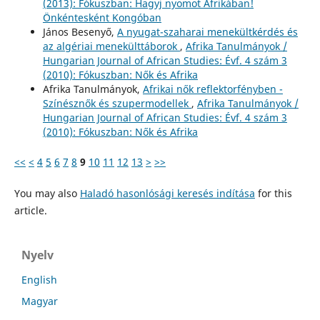
(2013): Fókuszban: Hagyj nyomot Afrikában!
Önkéntesként Kongóban
János Besenyő,
A nyugat-szaharai menekültkérdés és
az algériai menekülttáborok
,
Afrika Tanulmányok /
Hungarian Journal of African Studies: Évf. 4 szám 3
(2010): Fókuszban: Nők és Afrika
Afrika Tanulmányok,
Afrikai nők reflektorfényben -
Színésznők és szupermodellek
,
Afrika Tanulmányok /
Hungarian Journal of African Studies: Évf. 4 szám 3
(2010): Fókuszban: Nők és Afrika
<<
<
4
5
6
7
8
9
10
11
12
13
>
>>
You may also
Haladó hasonlósági keresés indítása
for this
article.
Nyelv
English
Magyar