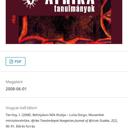
PDF
Megjelent
2008-06-01
Hogyan kell idézni
Tarrósy, I. (2008). Befolyásos Nők Klubja – Luísa Diogo, Mozambik
miniszterelnöke.
Afrika Tanulmányok Hungarian Journal of African Studies
,
2
(2),
90–91. Elérés forrás