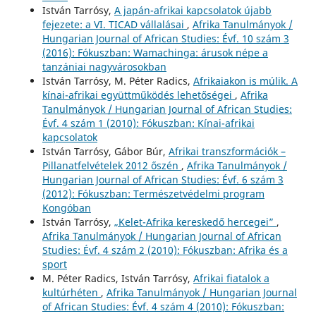
István Tarrósy,
A japán-afrikai kapcsolatok újabb
fejezete: a VI. TICAD vállalásai
,
Afrika Tanulmányok /
Hungarian Journal of African Studies: Évf. 10 szám 3
(2016): Fókuszban: Wamachinga: árusok népe a
tanzániai nagyvárosokban
István Tarrósy, M. Péter Radics,
Afrikaiakon is múlik. A
kínai-afrikai együttműködés lehetőségei
,
Afrika
Tanulmányok / Hungarian Journal of African Studies:
Évf. 4 szám 1 (2010): Fókuszban: Kínai-afrikai
kapcsolatok
István Tarrósy, Gábor Búr,
Afrikai transzformációk –
Pillanatfelvételek 2012 őszén
,
Afrika Tanulmányok /
Hungarian Journal of African Studies: Évf. 6 szám 3
(2012): Fókuszban: Természetvédelmi program
Kongóban
István Tarrósy,
„Kelet-Afrika kereskedő hercegei”
,
Afrika Tanulmányok / Hungarian Journal of African
Studies: Évf. 4 szám 2 (2010): Fókuszban: Afrika és a
sport
M. Péter Radics, István Tarrósy,
Afrikai fiatalok a
kultúrhéten
,
Afrika Tanulmányok / Hungarian Journal
of African Studies: Évf. 4 szám 4 (2010): Fókuszban: