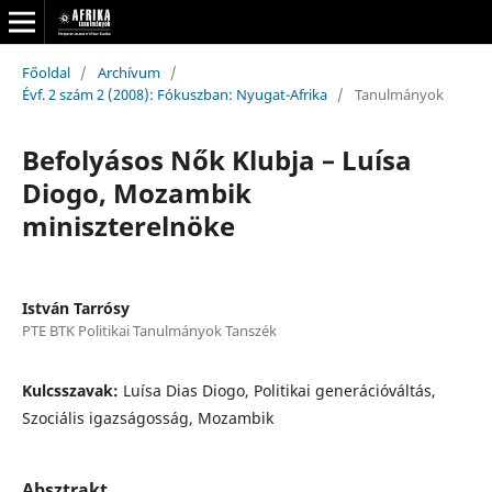
Főoldal
/
Archívum
/
Évf. 2 szám 2 (2008): Fókuszban: Nyugat-Afrika
/
Tanulmányok
Befolyásos Nők Klubja – Luísa
Diogo, Mozambik
miniszterelnöke
István Tarrósy
PTE BTK Politikai Tanulmányok Tanszék
Kulcsszavak:
Luísa Dias Diogo, Politikai generációváltás,
Szociális igazságosság, Mozambik
Absztrakt