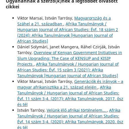
Ugyanannak a szerző(k)nek a legtöbbet olvasott
cikkei
Viktor Marsai, István Tarrósy,
Magyarország és a
Száhel a 21. században
,
Afrika Tanulmányok /
Hungarian Journal of African Studies: Évf. 18 szám 2
(2024): Afrika Tanulmányok [Hungarian Journal of
African Studies]
Dániel Solymári, Janet Mangera, Ráhel Czirják, István
Tarrósy,
Overview of Kenyan Government Initiatives in
Slum Upgrading: The Case of KENSUP and KISIP
Projects
,
Afrika Tanulmányok / Hungarian Journal of
African Studies: Évf. 15 szám 3 (2021): Afrika
Tanulmányok [Hungarian Journal of African Studies]
Viktor Marsai, István Tarrósy,
Generációk és irányok – a
magyar afrikanisztika a 21. század elején
,
Afrika
Tanulmányok / Hungarian Journal of African Studies:
Évf. 11 szám 3-4. (2017): Afrika Tanulmányok. 2017. ősz
és tél
István Tarrósy,
Velünk élő afrikai történelem...
,
Afrika
Tanulmányok / Hungarian Journal of African Studies:
Évf. 14 szám 3-4. (2020): Afrika Tanulmányok. 2020. ősz
és tél