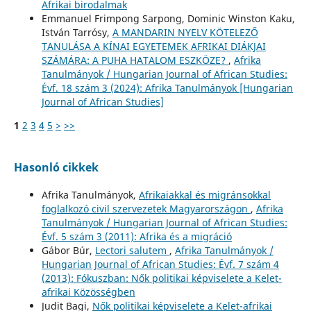
Afrikai birodalmak
Emmanuel Frimpong Sarpong, Dominic Winston Kaku,
István Tarrósy,
A MANDARIN NYELV KÖTELEZŐ
TANULÁSA A KÍNAI EGYETEMEK AFRIKAI DIÁKJAI
SZÁMÁRA: A PUHA HATALOM ESZKÖZE?
,
Afrika
Tanulmányok / Hungarian Journal of African Studies:
Évf. 18 szám 3 (2024): Afrika Tanulmányok [Hungarian
Journal of African Studies]
1
2
3
4
5
>
>>
Hasonló cikkek
Afrika Tanulmányok,
Afrikaiakkal és migránsokkal
foglalkozó civil szervezetek Magyarországon
,
Afrika
Tanulmányok / Hungarian Journal of African Studies:
Évf. 5 szám 3 (2011): Afrika és a migráció
Gábor Búr,
Lectori salutem
,
Afrika Tanulmányok /
Hungarian Journal of African Studies: Évf. 7 szám 4
(2013): Fókuszban: Nők politikai képviselete a Kelet-
afrikai Közösségben
Judit Bagi,
Nők politikai képviselete a Kelet-afrikai