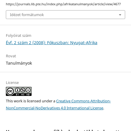
https://journals.lib.pte.hu/index.php/afrikatanulmanyok/article/view/4677
Idézet formátumok
Folyóirat szám
Évf. 2 szám 2 (2008): Fókuszban: Nyugat-Afrika
Rovat
Tanulmányok
License
This work is licensed under a
Creative Commons Attribution-
NonCommercial-NoDerivatives 4.0 International License
.