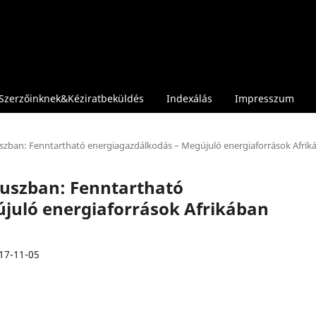
Szerzőinknek&Kéziratbeküldés
Indexálás
Impresszum
kuszban: Fenntartható energiagazdálkodás – Megújuló energiaforrások Afrik
ókuszban: Fenntartható
juló energiaforrások Afrikában
17-11-05