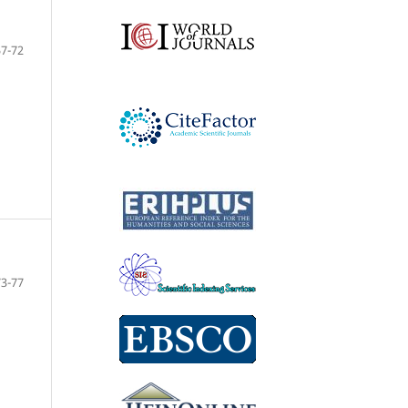
57-72
73-77