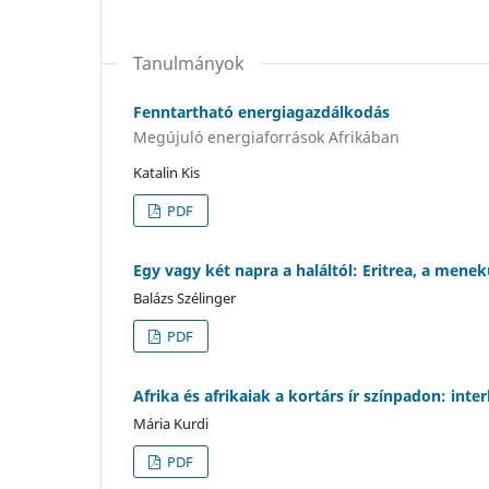
Tanulmányok
Fenntartható energiagazdálkodás
Megújuló energiaforrások Afrikában
Katalin Kis
PDF
Egy vagy két napra a haláltól: Eritrea, a mene
Balázs Szélinger
PDF
Afrika és afrikaiak a kortárs ír színpadon: inte
Mária Kurdi
PDF