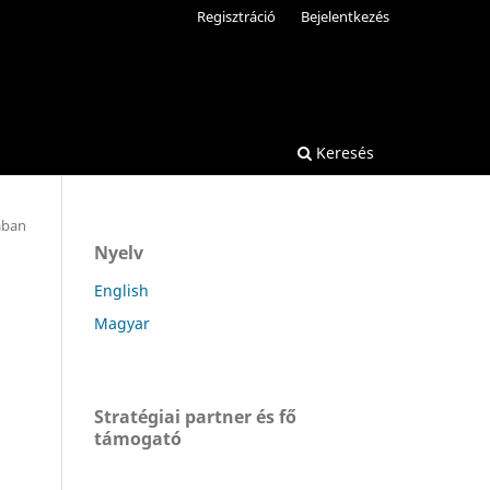
Regisztráció
Bejelentkezés
Keresés
ában
Nyelv
English
Magyar
Stratégiai partner és fő
támogató