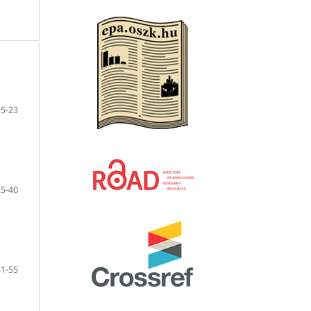
5-23
25-40
41-55