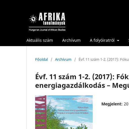
Aktuális szám
Archívum
A folyóiratról
Főoldal
/
Archívum
/
Évf. 11 szám 1-2. (2017): Fó
Évf. 11 szám 1-2. (2017): F
energiagazdálkodás – Megú
Megjelent:
20