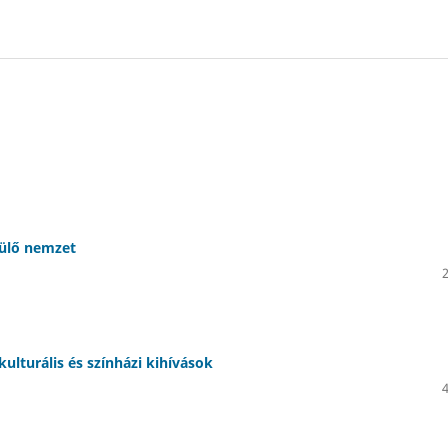
külő nemzet
rkulturális és színházi kihívások