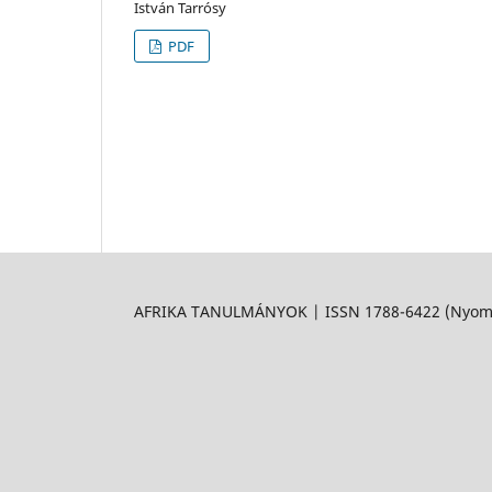
István Tarrósy
PDF
AFRIKA TANULMÁNYOK | ISSN 1788-6422 (Nyomtat