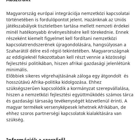
Magyarország európai integrációja nemzetközi kapcsolatai
történetében is fordulópontot jelent. Hazánknak az Uniós
játékszabályok tiszteletben tartása mellett nemzeti érdekei
minél hatékonyabb érvényesítésére kell törekednie. Ennek
részeként kiemelt figyelmet kell fordítani nemzetközi
kapcsolatrendszerének újragondolására, hangsúlyosan a
Szaharától délre eső régió tekintetében. Magyarországnak
az eddigieknél fokozottaban kell részt vennie a közösségi
fejlesztési politikában, hiszen afrikai gazdasági jelenlétünk
minimális.
Előbbiek sikeres végrehajtásának záloga egy átgondolt és
hosszútávú Afrika-politika kidolgozása. Ehhez
szükségszerűen kapcsolódik a kormányzat szerepvállalása,
hiszen a nemzetközi fejlesztési együttműködés számos tárca
és gazdasági társaság tevékenységét közvetlenül érinti. A
magyar termékek versenyképesek lehetnek Afrikában, de
ehhez szoros partnerségi kapcsolatok kialakítására van
szükség.