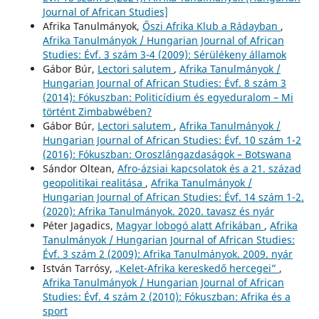
Journal of African Studies]
Afrika Tanulmányok,
Őszi Afrika Klub a Rádayban
,
Afrika Tanulmányok / Hungarian Journal of African
Studies: Évf. 3 szám 3-4 (2009): Sérülékeny államok
Gábor Búr,
Lectori salutem
,
Afrika Tanulmányok /
Hungarian Journal of African Studies: Évf. 8 szám 3
(2014): Fókuszban: Politicídium és egyeduralom – Mi
történt Zimbabwében?
Gábor Búr,
Lectori salutem
,
Afrika Tanulmányok /
Hungarian Journal of African Studies: Évf. 10 szám 1-2
(2016): Fókuszban: Oroszlángazdaságok – Botswana
Sándor Oltean,
Afro-ázsiai kapcsolatok és a 21. század
geopolitikai realitása
,
Afrika Tanulmányok /
Hungarian Journal of African Studies: Évf. 14 szám 1-2.
(2020): Afrika Tanulmányok. 2020. tavasz és nyár
Péter Jagadics,
Magyar lobogó alatt Afrikában
,
Afrika
Tanulmányok / Hungarian Journal of African Studies:
Évf. 3 szám 2 (2009): Afrika Tanulmányok. 2009. nyár
István Tarrósy,
„Kelet-Afrika kereskedő hercegei”
,
Afrika Tanulmányok / Hungarian Journal of African
Studies: Évf. 4 szám 2 (2010): Fókuszban: Afrika és a
sport