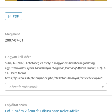
PDF
Megjelent
2007-07-01
Hogyan kell idézni
Suha, G. (2007). Lehetőség és esély: a magyar-szubszaharai gazdasági
együttműködés.
Afrika Tanulmányok Hungarian Journal of African Studies
,
1
(2), 7–
11. Elérés forrás
https://journals.lib.pte.hu/index.php/afrikatanulmanyok/article/view/4720
Idézet formátumok
Folyóirat szám
Évf. 1 szám 2 (2007): Fókuszban: Kelet-Afrika