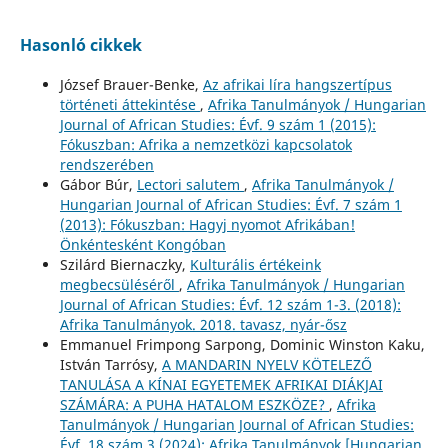
Hasonló cikkek
József Brauer-Benke,
Az afrikai líra hangszertípus
történeti áttekintése
,
Afrika Tanulmányok / Hungarian
Journal of African Studies: Évf. 9 szám 1 (2015):
Fókuszban: Afrika a nemzetközi kapcsolatok
rendszerében
Gábor Búr,
Lectori salutem
,
Afrika Tanulmányok /
Hungarian Journal of African Studies: Évf. 7 szám 1
(2013): Fókuszban: Hagyj nyomot Afrikában!
Önkéntesként Kongóban
Szilárd Biernaczky,
Kulturális értékeink
megbecsüléséről
,
Afrika Tanulmányok / Hungarian
Journal of African Studies: Évf. 12 szám 1-3. (2018):
Afrika Tanulmányok. 2018. tavasz, nyár-ősz
Emmanuel Frimpong Sarpong, Dominic Winston Kaku,
István Tarrósy,
A MANDARIN NYELV KÖTELEZŐ
TANULÁSA A KÍNAI EGYETEMEK AFRIKAI DIÁKJAI
SZÁMÁRA: A PUHA HATALOM ESZKÖZE?
,
Afrika
Tanulmányok / Hungarian Journal of African Studies:
Évf. 18 szám 3 (2024): Afrika Tanulmányok [Hungarian