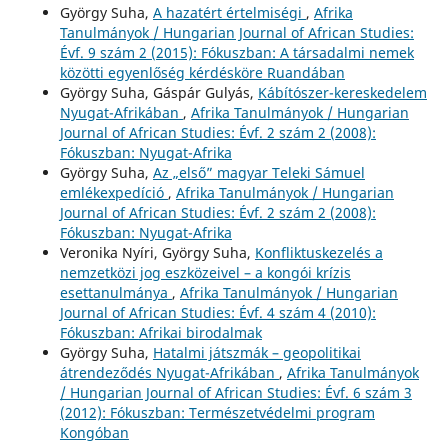
György Suha,
A hazatért értelmiségi
,
Afrika
Tanulmányok / Hungarian Journal of African Studies:
Évf. 9 szám 2 (2015): Fókuszban: A társadalmi nemek
közötti egyenlőség kérdésköre Ruandában
György Suha, Gáspár Gulyás,
Kábítószer-kereskedelem
Nyugat-Afrikában
,
Afrika Tanulmányok / Hungarian
Journal of African Studies: Évf. 2 szám 2 (2008):
Fókuszban: Nyugat-Afrika
György Suha,
Az „első” magyar Teleki Sámuel
emlékexpedíció
,
Afrika Tanulmányok / Hungarian
Journal of African Studies: Évf. 2 szám 2 (2008):
Fókuszban: Nyugat-Afrika
Veronika Nyíri, György Suha,
Konfliktuskezelés a
nemzetközi jog eszközeivel – a kongói krízis
esettanulmánya
,
Afrika Tanulmányok / Hungarian
Journal of African Studies: Évf. 4 szám 4 (2010):
Fókuszban: Afrikai birodalmak
György Suha,
Hatalmi játszmák – geopolitikai
átrendeződés Nyugat-Afrikában
,
Afrika Tanulmányok
/ Hungarian Journal of African Studies: Évf. 6 szám 3
(2012): Fókuszban: Természetvédelmi program
Kongóban