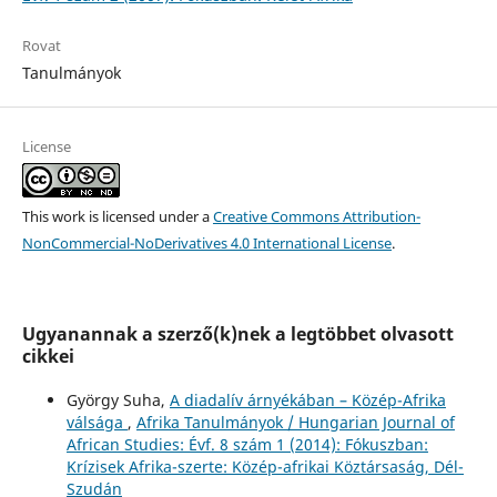
Rovat
Tanulmányok
License
This work is licensed under a
Creative Commons Attribution-
NonCommercial-NoDerivatives 4.0 International License
.
Ugyanannak a szerző(k)nek a legtöbbet olvasott
cikkei
György Suha,
A diadalív árnyékában – Közép-Afrika
válsága
,
Afrika Tanulmányok / Hungarian Journal of
African Studies: Évf. 8 szám 1 (2014): Fókuszban:
Krízisek Afrika-szerte: Közép-afrikai Köztársaság, Dél-
Szudán