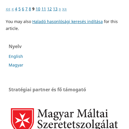
<<
<
4
5
6
7
8
9
10
11
12
13
>
>>
You may also
Haladó hasonlósági keresés indítása
for this
article.
Nyelv
English
Magyar
Stratégiai partner és fő támogató