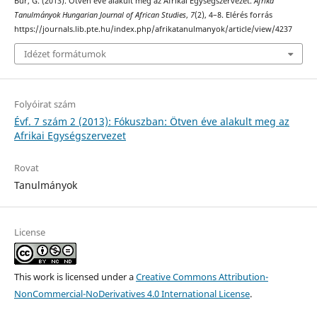
Búr, G. (2013). Ötven éve alakult meg az Afrikai Egységszervezet.
Afrika
Tanulmányok Hungarian Journal of African Studies
,
7
(2), 4–8. Elérés forrás
https://journals.lib.pte.hu/index.php/afrikatanulmanyok/article/view/4237
Idézet formátumok
Folyóirat szám
Évf. 7 szám 2 (2013): Fókuszban: Ötven éve alakult meg az
Afrikai Egységszervezet
Rovat
Tanulmányok
License
This work is licensed under a
Creative Commons Attribution-
NonCommercial-NoDerivatives 4.0 International License
.