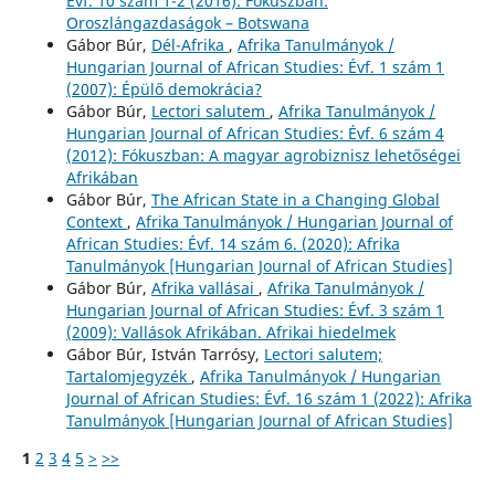
Évf. 10 szám 1-2 (2016): Fókuszban:
Oroszlángazdaságok – Botswana
Gábor Búr,
Dél-Afrika
,
Afrika Tanulmányok /
Hungarian Journal of African Studies: Évf. 1 szám 1
(2007): Épülő demokrácia?
Gábor Búr,
Lectori salutem
,
Afrika Tanulmányok /
Hungarian Journal of African Studies: Évf. 6 szám 4
(2012): Fókuszban: A magyar agrobiznisz lehetőségei
Afrikában
Gábor Búr,
The African State in a Changing Global
Context
,
Afrika Tanulmányok / Hungarian Journal of
African Studies: Évf. 14 szám 6. (2020): Afrika
Tanulmányok [Hungarian Journal of African Studies]
Gábor Búr,
Afrika vallásai
,
Afrika Tanulmányok /
Hungarian Journal of African Studies: Évf. 3 szám 1
(2009): Vallások Afrikában. Afrikai hiedelmek
Gábor Búr, István Tarrósy,
Lectori salutem;
Tartalomjegyzék
,
Afrika Tanulmányok / Hungarian
Journal of African Studies: Évf. 16 szám 1 (2022): Afrika
Tanulmányok [Hungarian Journal of African Studies]
1
2
3
4
5
>
>>