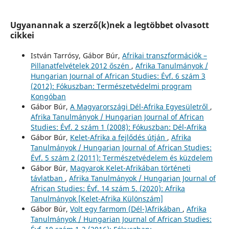
Ugyanannak a szerző(k)nek a legtöbbet olvasott
cikkei
István Tarrósy, Gábor Búr,
Afrikai transzformációk –
Pillanatfelvételek 2012 őszén
,
Afrika Tanulmányok /
Hungarian Journal of African Studies: Évf. 6 szám 3
(2012): Fókuszban: Természetvédelmi program
Kongóban
Gábor Búr,
A Magyarországi Dél-Afrika Egyesületről
,
Afrika Tanulmányok / Hungarian Journal of African
Studies: Évf. 2 szám 1 (2008): Fókuszban: Dél-Afrika
Gábor Búr,
Kelet-Afrika a fejlődés útján
,
Afrika
Tanulmányok / Hungarian Journal of African Studies:
Évf. 5 szám 2 (2011): Természetvédelem és küzdelem
Gábor Búr,
Magyarok Kelet-Afrikában történeti
távlatban
,
Afrika Tanulmányok / Hungarian Journal of
African Studies: Évf. 14 szám 5. (2020): Afrika
Tanulmányok [Kelet-Afrika Különszám]
Gábor Búr,
Volt egy farmom (Dél-)Afrikában
,
Afrika
Tanulmányok / Hungarian Journal of African Studies: