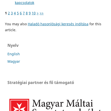
kapcsolatok
1
2
3
4
5
6
7
8
9
10
>
>>
You may also
Haladó hasonlósági keresés indítása
for this
article.
Nyelv
English
Magyar
Stratégiai partner és fő támogató