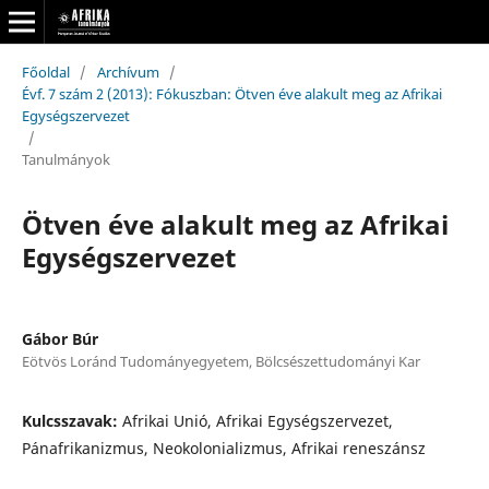
Főoldal
/
Archívum
/
Évf. 7 szám 2 (2013): Fókuszban: Ötven éve alakult meg az Afrikai
Egységszervezet
/
Tanulmányok
Ötven éve alakult meg az Afrikai
Egységszervezet
Gábor Búr
Eötvös Loránd Tudományegyetem, Bölcsészettudományi Kar
Kulcsszavak:
Afrikai Unió, Afrikai Egységszervezet,
Pánafrikanizmus, Neokolonializmus, Afrikai reneszánsz