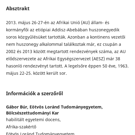
Absztrakt
2013. május 26-27-én az Afrikai Unió (AU) állam- és
kormányfői az etiópiai Addisz-Abebában huszonegyedik
soros közgyűlésüket tartották. Azonban a kontinens vezetői
nem huszonegy alkalommal találkoztak már, ez csupán a
2002 és 2013 között megtartott rendezvények száma, az AU
elődszervezete az Afrikai Egységszervezet (AESZ) már 38
hasonló rendezvényt tartott. A legelsőre éppen 50 éve, 1963.
május 22-25. között került sor.
Információk a szerzőről
Gábor Búr,
Eötvös Loránd Tudományegyetem,
Bölcsészettudományi Kar
habilitált egyetemi docens,
Afrika-szakértő
Eötvös Loránd Tudományegyetem