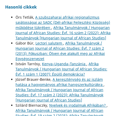
Hasonló cikkek
Örs Tetlák,
A szubszaharai afrikai regionalizmus
sajátosságai az SADC (Dél-afrikai Fejlesztési Közösség)
működése tükrében
,
Afrika Tanulmányok / Hungarian
Journal of African Studies: Évf. 16 szám 2 (2022): Afrika
Tanulmányok [Hungarian Journal of African Studies]
Gábor Búr,
Lectori salutem
,
Afrika Tanulmányok /
Hungarian Journal of African Studies: Évf. 7 szám 2
(2013): Fókuszban: Ötven éve alakult meg az Afrikai
Egységszervezet
István Tarrósy,
Kenya–Uganda–Tanzánia
,
Afrika
Tanulmányok / Hungarian Journal of African Studies:
Évf. 1 szám 1 (2007): Épülő demokrácia?
József Brauer-Benke,
A kereszténység és az iszlám
hatása a hagyományos afrikai hangszerkultúrákra
,
Afrika Tanulmányok / Hungarian Journal of African
Studies: Évf. 17 szám 2 (2023): Afrika Tanulmányok
[Hungarian Journal of African Studies]
Szilárd Biernaczky,
Nyelvek és irodalmak Afrikában?
,
Afrika Tanulmányok / Hungarian Journal of African
Studies: Évf. 19 szám 2 (2025): Afrika Tanulmányok