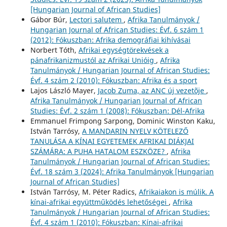
[Hungarian Journal of African Studies]
Gábor Búr,
Lectori salutem
,
Afrika Tanulmányok /
Hungarian Journal of African Studies: Évf. 6 szám 1
(2012): Fókuszban: Afrika demográfiai kihívásai
Norbert Tóth,
Afrikai egységtörekvések a
pánafrikanizmustól az Afrikai Unióig
,
Afrika
Tanulmányok / Hungarian Journal of African Studies:
Évf. 4 szám 2 (2010): Fókuszban: Afrika és a sport
Lajos László Mayer,
Jacob Zuma, az ANC új vezetõje
,
Afrika Tanulmányok / Hungarian Journal of African
Studies: Évf. 2 szám 1 (2008): Fókuszban: Dél-Afrika
Emmanuel Frimpong Sarpong, Dominic Winston Kaku,
István Tarrósy,
A MANDARIN NYELV KÖTELEZŐ
TANULÁSA A KÍNAI EGYETEMEK AFRIKAI DIÁKJAI
SZÁMÁRA: A PUHA HATALOM ESZKÖZE?
,
Afrika
Tanulmányok / Hungarian Journal of African Studies:
Évf. 18 szám 3 (2024): Afrika Tanulmányok [Hungarian
Journal of African Studies]
István Tarrósy, M. Péter Radics,
Afrikaiakon is múlik. A
kínai-afrikai együttműködés lehetőségei
,
Afrika
Tanulmányok / Hungarian Journal of African Studies:
Évf. 4 szám 1 (2010): Fókuszban: Kínai-afrikai