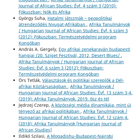
Journal of African Studies: Évf. 4 szám 3 (2010):
Fókuszban: Nők és Afrika
György Suha,
Hatalmi játszmák – geopolitikai
átrendeződés Nyugat-Afrikában
,
Afrika Tanulmányok
/ Hungarian Journal of African Studies: Évf. 6 szám 3
(2012): Fókuszban: Természetvédelmi program
Kongóban
András A. Gergely,
Egy afrikai zenekaraván budapesti
hangjai /20. Sziget Fesztivál, 2012, Desert Blues/
,
Afrika Tanulmányok / Hungarian Journal of African
Studies: Évf. 6 szám 3 (2012): Fókuszban:
Természetvédelmi program Kongóban
Örs Tetlák,
Választások és politikai szereplők a Dél-
afrikai Köztársaságban
,
Afrika Tanulmányok /
Hungarian Journal of African Studies: Évf. 13 szám 3-4.
(2019): Afrika Tanulmányok. 2019. ősz és tél
Jędrzej Czerep,
A közösségi média dinamikája, mint új
tényező az afrikai politikában
,
Afrika Tanulmányok /
Hungarian Journal of African Studies: Évf. 12 szám 4.
(2018): Afrika Tanulmányok [Hungarian Journal of
African Studies]
Ildikó Szilasi,
A Mogadishu-Budapest-Nairobi