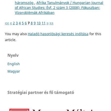
háromszög
,
Afrika Tanulmányok / Hungarian Journal
of African Studies: Évf. 2 szám 3 (2008): Fókuszban:
Vízproblémák Afrikában
<<
<
2
3
4
5
6
7
8
9
10
11
>
>>
You may also
Haladó hasonlósági keresés indítása
for this
article.
Nyelv
English
Magyar
Stratégiai partner és fő támogató