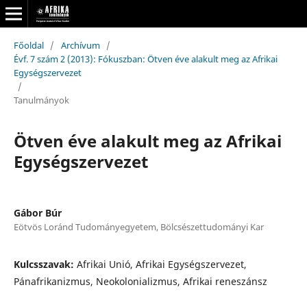
Főoldal
/
Archívum
/
Évf. 7 szám 2 (2013): Fókuszban: Ötven éve alakult meg az Afrikai
Egységszervezet
/
Tanulmányok
Ötven éve alakult meg az Afrikai
Egységszervezet
Gábor Búr
Eötvös Loránd Tudományegyetem, Bölcsészettudományi Kar
Kulcsszavak:
Afrikai Unió, Afrikai Egységszervezet,
Pánafrikanizmus, Neokolonializmus, Afrikai reneszánsz