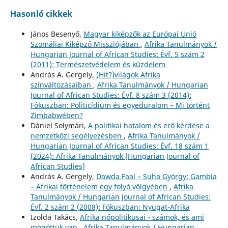
Hasonló cikkek
János Besenyő,
Magyar kiképzők az Európai Unió
Szomáliai Kiképző Missziójában
,
Afrika Tanulmányok /
Hungarian Journal of African Studies: Évf. 5 szám 2
(2011): Természetvédelem és küzdelem
András A. Gergely,
(Hit?)világok Afrika
színváltozásaiban
,
Afrika Tanulmányok / Hungarian
Journal of African Studies: Évf. 8 szám 3 (2014):
Fókuszban: Politicídium és egyeduralom – Mi történt
Zimbabwében?
Dániel Solymári,
A politikai hatalom és erő kérdése a
nemzetközi segélyezésben
,
Afrika Tanulmányok /
Hungarian Journal of African Studies: Évf. 18 szám 1
(2024): Afrika Tanulmányok [Hungarian Journal of
African Studies]
András A. Gergely,
Dawda Faal – Suha György: Gambia
– Afrikai történelem egy folyó völgyében
,
Afrika
Tanulmányok / Hungarian Journal of African Studies:
Évf. 2 szám 2 (2008): Fókuszban: Nyugat-Afrika
Izolda Takács,
Afrika nőpolitikusai - számok, és ami
mögöttük van
,
Afrika Tanulmányok / Hungarian