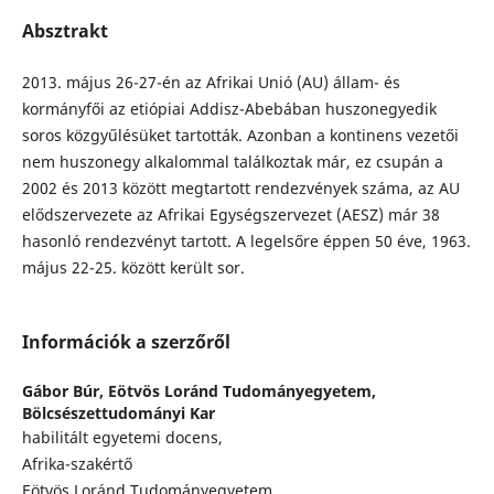
Absztrakt
2013. május 26-27-én az Afrikai Unió (AU) állam- és
kormányfői az etiópiai Addisz-Abebában huszonegyedik
soros közgyűlésüket tartották. Azonban a kontinens vezetői
nem huszonegy alkalommal találkoztak már, ez csupán a
2002 és 2013 között megtartott rendezvények száma, az AU
elődszervezete az Afrikai Egységszervezet (AESZ) már 38
hasonló rendezvényt tartott. A legelsőre éppen 50 éve, 1963.
május 22-25. között került sor.
Információk a szerzőről
Gábor Búr,
Eötvös Loránd Tudományegyetem,
Bölcsészettudományi Kar
habilitált egyetemi docens,
Afrika-szakértő
Eötvös Loránd Tudományegyetem