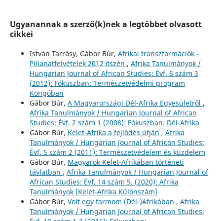
Ugyanannak a szerző(k)nek a legtöbbet olvasott
cikkei
István Tarrósy, Gábor Búr,
Afrikai transzformációk –
Pillanatfelvételek 2012 őszén
,
Afrika Tanulmányok /
Hungarian Journal of African Studies: Évf. 6 szám 3
(2012): Fókuszban: Természetvédelmi program
Kongóban
Gábor Búr,
A Magyarországi Dél-Afrika Egyesületről
,
Afrika Tanulmányok / Hungarian Journal of African
Studies: Évf. 2 szám 1 (2008): Fókuszban: Dél-Afrika
Gábor Búr,
Kelet-Afrika a fejlődés útján
,
Afrika
Tanulmányok / Hungarian Journal of African Studies:
Évf. 5 szám 2 (2011): Természetvédelem és küzdelem
Gábor Búr,
Magyarok Kelet-Afrikában történeti
távlatban
,
Afrika Tanulmányok / Hungarian Journal of
African Studies: Évf. 14 szám 5. (2020): Afrika
Tanulmányok [Kelet-Afrika Különszám]
Gábor Búr,
Volt egy farmom (Dél-)Afrikában
,
Afrika
Tanulmányok / Hungarian Journal of African Studies: