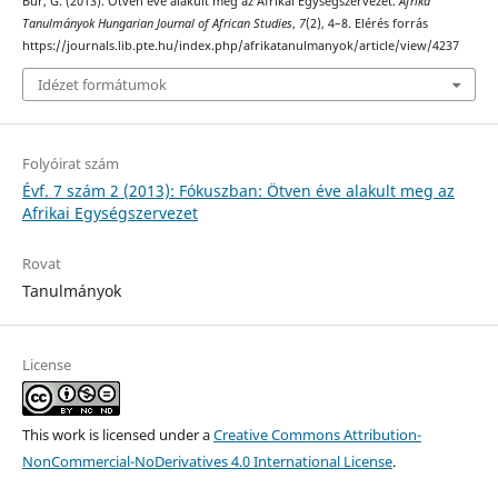
Búr, G. (2013). Ötven éve alakult meg az Afrikai Egységszervezet.
Afrika
Tanulmányok Hungarian Journal of African Studies
,
7
(2), 4–8. Elérés forrás
https://journals.lib.pte.hu/index.php/afrikatanulmanyok/article/view/4237
Idézet formátumok
Folyóirat szám
Évf. 7 szám 2 (2013): Fókuszban: Ötven éve alakult meg az
Afrikai Egységszervezet
Rovat
Tanulmányok
License
This work is licensed under a
Creative Commons Attribution-
NonCommercial-NoDerivatives 4.0 International License
.