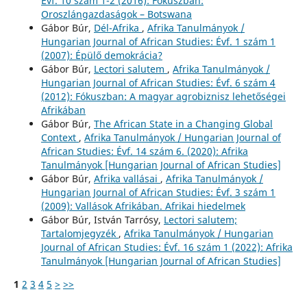
Évf. 10 szám 1-2 (2016): Fókuszban:
Oroszlángazdaságok – Botswana
Gábor Búr,
Dél-Afrika
,
Afrika Tanulmányok /
Hungarian Journal of African Studies: Évf. 1 szám 1
(2007): Épülő demokrácia?
Gábor Búr,
Lectori salutem
,
Afrika Tanulmányok /
Hungarian Journal of African Studies: Évf. 6 szám 4
(2012): Fókuszban: A magyar agrobiznisz lehetőségei
Afrikában
Gábor Búr,
The African State in a Changing Global
Context
,
Afrika Tanulmányok / Hungarian Journal of
African Studies: Évf. 14 szám 6. (2020): Afrika
Tanulmányok [Hungarian Journal of African Studies]
Gábor Búr,
Afrika vallásai
,
Afrika Tanulmányok /
Hungarian Journal of African Studies: Évf. 3 szám 1
(2009): Vallások Afrikában. Afrikai hiedelmek
Gábor Búr, István Tarrósy,
Lectori salutem;
Tartalomjegyzék
,
Afrika Tanulmányok / Hungarian
Journal of African Studies: Évf. 16 szám 1 (2022): Afrika
Tanulmányok [Hungarian Journal of African Studies]
1
2
3
4
5
>
>>