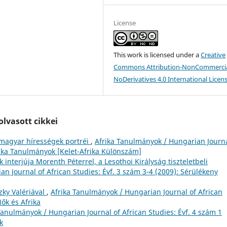
License
This work is licensed under a
Creative
Commons Attribution-NonCommercia
NoDerivatives 4.0 International Licen
lvasott cikkei
 magyar hírességek portréi
,
Afrika Tanulmányok / Hungarian Journa
frika Tanulmányok [Kelet-Afrika Különszám]
interjúja Morenth Péterrel, a Lesothoi Királyság tiszteletbeli
n Journal of African Studies: Évf. 3 szám 3-4 (2009): Sérülékeny
zky Valériával
,
Afrika Tanulmányok / Hungarian Journal of African
Nők és Afrika
Tanulmányok / Hungarian Journal of African Studies: Évf. 4 szám 1
k