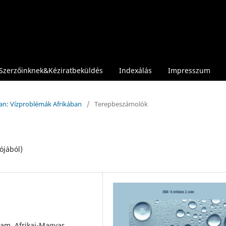
Szerzőinknek&Kéziratbeküldés
Indexálás
Impresszum
ban: Vízproblémák Afrikában
/
Terepbeszámolók
ójából)
am, Afrikai-Magyar