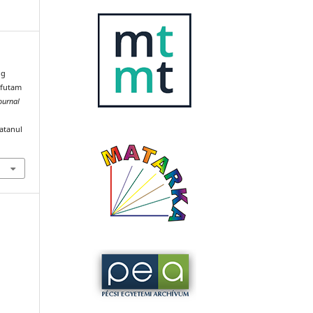
ig
 futam
ournal
katanul