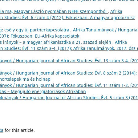
la ma, Magyar László nyomában NEFE szempontból
,
Afrika
n Studies: Évf. 6 szám 4 (2012): Fókuszban: A magyar agrobiznisz
g: esély egy új partnerkapcsolatra
,
Afrika Tanulmányok / Hungaria
2007): Fókuszban: EU-Afrika kapcsolatok
 irányok – a magyar afrikanisztika a 21. század elején
,
Afrika
 Studies: Évf. 11 szám 3-4. (2017): Afrika Tanulmányok. 2017. ősz 
nyok / Hungarian Journal of African Studies: Évf. 13 szám 3-4. (20
ányok / Hungarian Journal of African Studies: Évf. 8 szám 2 (2014):
omortelepek ma és holnap
nyok / Hungarian Journal of African Studies: Évf. 11 szám 1-2. (20
dás – Megújuló energiaforrások Afrikában
ulmányok / Hungarian Journal of African Studies: Évf. 5 szám 3 (201
sa
for this article.