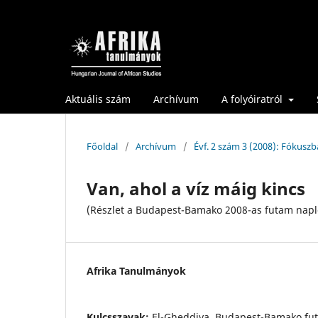
Aktuális szám
Archívum
A folyóiratról
Főoldal
/
Archívum
/
Évf. 2 szám 3 (2008): Fókusz
Van, ahol a víz máig kincs
(Részlet a Budapest-Bamako 2008-as futam napl
Afrika Tanulmányok
Kulcsszavak:
El-Gheddiya, Budapest-Bamako fut