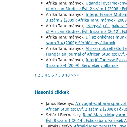
Afrika Tanulmányok,
Ugandai gyermekanyá
of African Studies: Évf. 2 szám 1 (2008): F
Afrika Tanulmányok,
Interjú France Muto
3 szám 2 (2009): Afrika Tanulmányok. 2009
Afrika Tanulmányok,
„Nagyság és jóakarat”
of African Studies: Évf. 6 szám 3 (2012)
Afrika Tanulmányok,
Díj az önkéntes munk
szám 3-4 (2009): Sérülékeny államok
Afrika Tanulmányok,
Afrikai nők reflektor
Hungarian Journal of African Studies: Évf.
Afrika Tanulmányok,
Interjú Tadesse Eyas
3 szám 3-4 (2009): Sérülékeny államok
1
2
3
4
5
6
7
8
9
10
>
>>
Hasonló cikkek
János Besenyő,
A nyugat-szaharai spanyol
African Studies: Évf. 2 szám 2 (2008): Fók
Szilárd Biernaczky,
René Maran Magyaror
Évf. 8 szám 1 (2014): Fókuszban: Krízisek 
Tamás Csefkó,
Afroaid Magyarország Egye