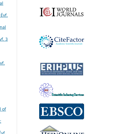
al
Évf.
nal
f. 3
vf.
 of
:
vf.