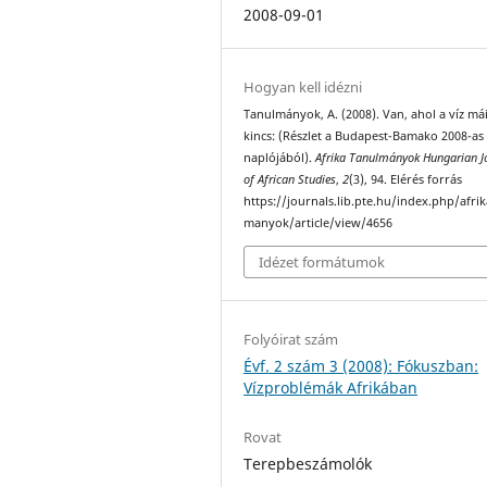
2008-09-01
Hogyan kell idézni
Tanulmányok, A. (2008). Van, ahol a víz má
kincs: (Részlet a Budapest-Bamako 2008-as
naplójából).
Afrika Tanulmányok Hungarian J
of African Studies
,
2
(3), 94. Elérés forrás
https://journals.lib.pte.hu/index.php/afri
manyok/article/view/4656
Idézet formátumok
Folyóirat szám
Évf. 2 szám 3 (2008): Fókuszban:
Vízproblémák Afrikában
Rovat
Terepbeszámolók