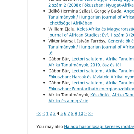
2 szám 2 (2008): Fókuszban: Nyugat-Afrika
Ildikó Hermina Szilasi, Gergely Buda,
Ango
Tanulmányok / Hungarian Journal of Africa
lehetőségei Afrikában
William Ejalu,
Kelet-Afrika és Magyarorszá
Journal of African Studies: Évf. 1 szám 3 (
Viktor Marsai, István Tarrósy,
Generációk és
Tanulmányok / Hungarian Journal of African
tél
Gábor Búr,
Lectori salutem
,
Afrika Tanulmá
Afrika Tanulmányok. 2019. ősz és tél
Gábor Búr,
Lectori salutem
,
Afrika Tanulm
Fókuszban: Harcok és távlatok: Afrikai ny
Gábor Búr,
Lectori salutem
,
Afrika Tanulmá
Fókuszban: Fenntartható energiagazdálko
Afrika Tanulmányok,
Köszöntő
,
Afrika Tan
Afrika és a migráció
<<
<
1
2
3
4
5
6
7
8
9
10
>
>>
You may also
Haladó hasonlósági keresés indítá