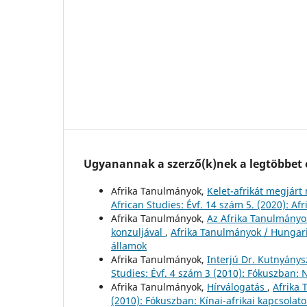
Ugyanannak a szerző(k)nek a legtöbbet o
Afrika Tanulmányok,
Kelet-afrikát megjárt
African Studies: Évf. 14 szám 5. (2020): A
Afrika Tanulmányok,
Az Afrika Tanulmányok 
konzuljával
,
Afrika Tanulmányok / Hungaria
államok
Afrika Tanulmányok,
Interjú Dr. Kutnyánys
Studies: Évf. 4 szám 3 (2010): Fókuszban: 
Afrika Tanulmányok,
Hírválogatás
,
Afrika 
(2010): Fókuszban: Kínai-afrikai kapcsolato