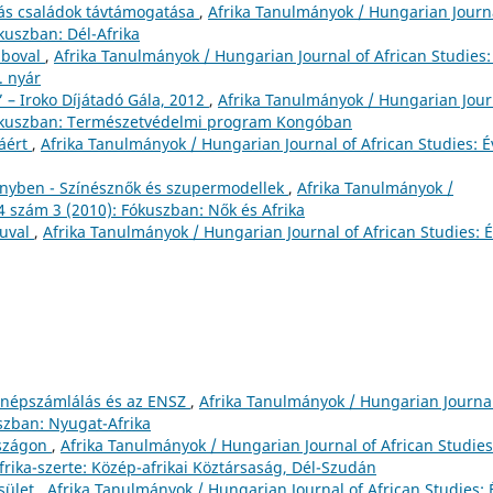
s családok távtámogatása
,
Afrika Tanulmányok / Hungarian Journ
ókuszban: Dél-Afrika
mboval
,
Afrika Tanulmányok / Hungarian Journal of African Studies: 
. nyár
 – Iroko Díjátadó Gála, 2012
,
Afrika Tanulmányok / Hungarian Jour
: Fókuszban: Természetvédelmi program Kongóban
áért
,
Afrika Tanulmányok / Hungarian Journal of African Studies: Év
fényben - Színésznők és szupermodellek
,
Afrika Tanulmányok /
 4 szám 3 (2010): Fókuszban: Nők és Afrika
suval
,
Afrika Tanulmányok / Hungarian Journal of African Studies: É
 népszámlálás és az ENSZ
,
Afrika Tanulmányok / Hungarian Journal
uszban: Nyugat-Afrika
szágon
,
Afrika Tanulmányok / Hungarian Journal of African Studies
Afrika-szerte: Közép-afrikai Köztársaság, Dél-Szudán
sület
,
Afrika Tanulmányok / Hungarian Journal of African Studies: É