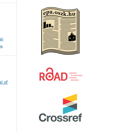
l-
se
.
l of