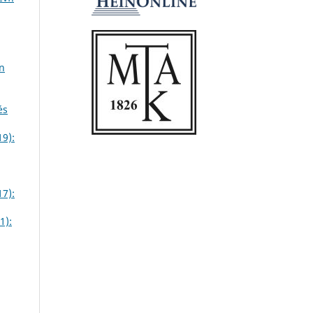
n
és
19):
17):
1):