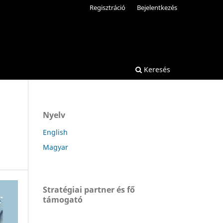
Regisztráció
Bejelentkezés
Keresés
Nyelv
English
Magyar
Stratégiai partner és fő
támogató