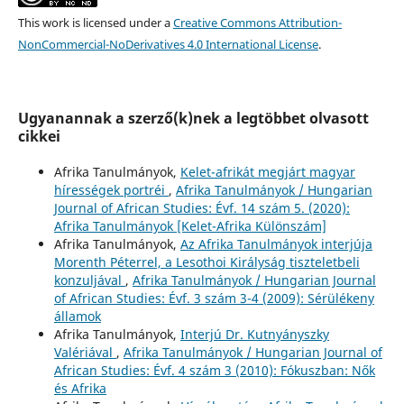
This work is licensed under a
Creative Commons Attribution-
NonCommercial-NoDerivatives 4.0 International License
.
Ugyanannak a szerző(k)nek a legtöbbet olvasott
cikkei
Afrika Tanulmányok,
Kelet-afrikát megjárt magyar
hírességek portréi
,
Afrika Tanulmányok / Hungarian
Journal of African Studies: Évf. 14 szám 5. (2020):
Afrika Tanulmányok [Kelet-Afrika Különszám]
Afrika Tanulmányok,
Az Afrika Tanulmányok interjúja
Morenth Péterrel, a Lesothoi Királyság tiszteletbeli
konzuljával
,
Afrika Tanulmányok / Hungarian Journal
of African Studies: Évf. 3 szám 3-4 (2009): Sérülékeny
államok
Afrika Tanulmányok,
Interjú Dr. Kutnyányszky
Valériával
,
Afrika Tanulmányok / Hungarian Journal of
African Studies: Évf. 4 szám 3 (2010): Fókuszban: Nők
és Afrika