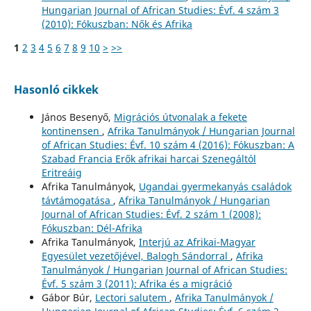
Hungarian Journal of African Studies: Évf. 4 szám 3
(2010): Fókuszban: Nők és Afrika
1
2
3
4
5
6
7
8
9
10
>
>>
Hasonló cikkek
János Besenyő,
Migrációs útvonalak a fekete
kontinensen
,
Afrika Tanulmányok / Hungarian Journal
of African Studies: Évf. 10 szám 4 (2016): Fókuszban: A
Szabad Francia Erők afrikai harcai Szenegáltól
Eritreáig
Afrika Tanulmányok,
Ugandai gyermekanyás családok
távtámogatása
,
Afrika Tanulmányok / Hungarian
Journal of African Studies: Évf. 2 szám 1 (2008):
Fókuszban: Dél-Afrika
Afrika Tanulmányok,
Interjú az Afrikai-Magyar
Egyesület vezetőjével, Balogh Sándorral
,
Afrika
Tanulmányok / Hungarian Journal of African Studies:
Évf. 5 szám 3 (2011): Afrika és a migráció
Gábor Búr,
Lectori salutem
,
Afrika Tanulmányok /