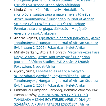
Hungarian Journal of African Studies: Évf. 6 szám 2
(2012): Fókuszban: Urbanizáció Afrikában
Linda Ouma,
Két afrikai nyelv szintaktikai és
morfológiai sajátossága a magyar nyelv tükrében
,
Afrika Tanulmányok / Hungarian Journal of African
Studies: Évf. 11 szám 1-2. (2017): Fókuszban:
Fenntartható energiagazdálkodás – Megújuló
energiaforrások Afrikában
András Vojnits,
Együttélés a nemzeti parkokkal
,
Afrika
Tanulmányok / Hungarian Journal of African Studies:
Évf. 1 szám 2 (2007): Fókuszban: Kelet-Afrika
Mihály Sárkány, Attila T. Horváth,
Megemlékezés Füssi
Nagy Gézáról
,
Afrika Tanulmányok / Hungarian
Journal of African Studies: Évf. 2 szám 2 (2008):
Fókuszban: Nyugat-Afrika
György Suha,
Lehetőség és esély: a magyar-
szubszaharai gazdasági együttműködés
,
Afrika
Tanulmányok / Hungarian Journal of African Studies:
Évf. 1 szám 2 (2007): Fókuszban: Kelet-Afrika
Emmanuel Frimpong Sarpong, Dominic Winston Kaku,
István Tarrósy,
A MANDARIN NYELV KÖTELEZŐ
TANULÁSA A KÍNAI EGYETEMEK AFRIKAI DIÁKJAI
SZÁMÁRA: A PUHA HATALOM ESZKÖZE?
,
Afrika