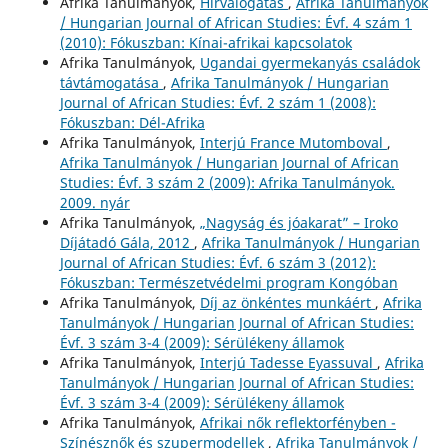
Afrika Tanulmányok,
Hírválogatás
,
Afrika Tanulmányok
/ Hungarian Journal of African Studies: Évf. 4 szám 1
(2010): Fókuszban: Kínai-afrikai kapcsolatok
Afrika Tanulmányok,
Ugandai gyermekanyás családok
távtámogatása
,
Afrika Tanulmányok / Hungarian
Journal of African Studies: Évf. 2 szám 1 (2008):
Fókuszban: Dél-Afrika
Afrika Tanulmányok,
Interjú France Mutomboval
,
Afrika Tanulmányok / Hungarian Journal of African
Studies: Évf. 3 szám 2 (2009): Afrika Tanulmányok.
2009. nyár
Afrika Tanulmányok,
„Nagyság és jóakarat” – Iroko
Díjátadó Gála, 2012
,
Afrika Tanulmányok / Hungarian
Journal of African Studies: Évf. 6 szám 3 (2012):
Fókuszban: Természetvédelmi program Kongóban
Afrika Tanulmányok,
Díj az önkéntes munkáért
,
Afrika
Tanulmányok / Hungarian Journal of African Studies:
Évf. 3 szám 3-4 (2009): Sérülékeny államok
Afrika Tanulmányok,
Interjú Tadesse Eyassuval
,
Afrika
Tanulmányok / Hungarian Journal of African Studies:
Évf. 3 szám 3-4 (2009): Sérülékeny államok
Afrika Tanulmányok,
Afrikai nők reflektorfényben -
Színésznők és szupermodellek
,
Afrika Tanulmányok /