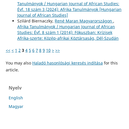
Tanulmányok / Hungarian Journal of African Studies:
Évf. 18 szám 3 (2024): Afrika Tanulmányok [Hungarian
Journal of African Studies]
Szilárd Biernaczky,
René Maran Magyarországon
,
Afrika Tanulmányok / Hungarian Journal of African
Studies: Évf. 8 szám 1 (2014): Fókuszban: Krízisek
Afrika-szerte: Közép-afrikai Köztársaság, Dél-Szudán
<<
<
1
2
3
4
5
6
7
8
9
10
>
>>
You may also
Haladó hasonlósági keresés indítása
for this
article.
Nyelv
English
Magyar