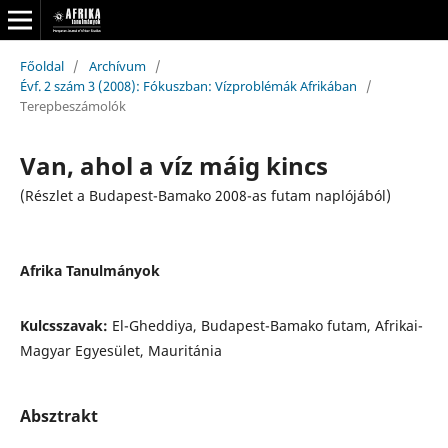
Főoldal
/
Archívum
/
Évf. 2 szám 3 (2008): Fókuszban: Vízproblémák Afrikában
/
Terepbeszámolók
Van, ahol a víz máig kincs
(Részlet a Budapest-Bamako 2008-as futam naplójából)
Afrika Tanulmányok
Kulcsszavak:
El-Gheddiya, Budapest-Bamako futam, Afrikai-
Magyar Egyesület, Mauritánia
Absztrakt