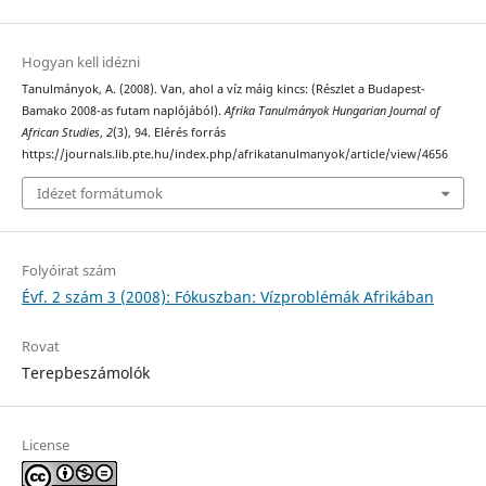
Hogyan kell idézni
Tanulmányok, A. (2008). Van, ahol a víz máig kincs: (Részlet a Budapest-
Bamako 2008-as futam naplójából).
Afrika Tanulmányok Hungarian Journal of
African Studies
,
2
(3), 94. Elérés forrás
https://journals.lib.pte.hu/index.php/afrikatanulmanyok/article/view/4656
Idézet formátumok
Folyóirat szám
Évf. 2 szám 3 (2008): Fókuszban: Vízproblémák Afrikában
Rovat
Terepbeszámolók
License