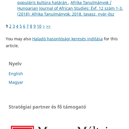
populáris kultúra határán
,
Afrika Tanulmányok /
Hungarian Journal of African Studies: Évf. 12 szám 1-3.
(2018): Afrika Tanulmányok. 2018. tavasz, nyár-ősz
1
2
3
4
5
6
7
8
9
10
>
>>
You may also
Haladó hasonlósági keresés indítása
for this
article.
Nyelv
English
Magyar
Stratégiai partner és fő támogató