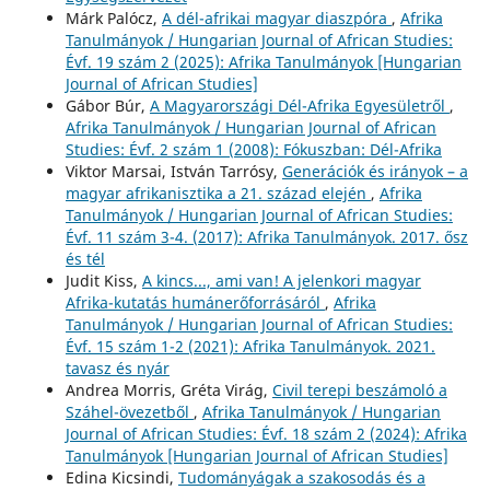
Márk Palócz,
A dél-afrikai magyar diaszpóra
,
Afrika
Tanulmányok / Hungarian Journal of African Studies:
Évf. 19 szám 2 (2025): Afrika Tanulmányok [Hungarian
Journal of African Studies]
Gábor Búr,
A Magyarországi Dél-Afrika Egyesületről
,
Afrika Tanulmányok / Hungarian Journal of African
Studies: Évf. 2 szám 1 (2008): Fókuszban: Dél-Afrika
Viktor Marsai, István Tarrósy,
Generációk és irányok – a
magyar afrikanisztika a 21. század elején
,
Afrika
Tanulmányok / Hungarian Journal of African Studies:
Évf. 11 szám 3-4. (2017): Afrika Tanulmányok. 2017. ősz
és tél
Judit Kiss,
A kincs..., ami van! A jelenkori magyar
Afrika-kutatás humánerőforrásáról
,
Afrika
Tanulmányok / Hungarian Journal of African Studies:
Évf. 15 szám 1-2 (2021): Afrika Tanulmányok. 2021.
tavasz és nyár
Andrea Morris, Gréta Virág,
Civil terepi beszámoló a
Száhel-övezetből
,
Afrika Tanulmányok / Hungarian
Journal of African Studies: Évf. 18 szám 2 (2024): Afrika
Tanulmányok [Hungarian Journal of African Studies]
Edina Kicsindi,
Tudományágak a szakosodás és a