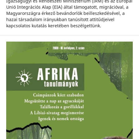
Igazságügyi és Rendészeti Minisztérium (IRM) és az Európai
Unió Integrációs Alap (EIA) által támogatott, migrációval, a
Magyarországra érkező bevándorlók beilleszkedésével, a
hazai társadalom irányukban tanúsított attitűdjeivel
kapcsolatos kutatás keretében beszélgettünk.