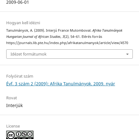
2009-06-01
Hogyan kell idézni
Tanulmányok, A. (2009). Interjú France Mutomboval.
Afrika Tanulmányok
Hungarian Journal of African Studies
,
3
(2), 54–61. Elérés forrás
https://journals.lib.pte.hu/index.php/afrikatanulmanyok/article/view/4570
Idézet formátumok
Folyóirat szám
Évf. 3 szám 2 (2009): Afrika Tanulmányok. 2009. nyár
Rovat
Interjúk
License