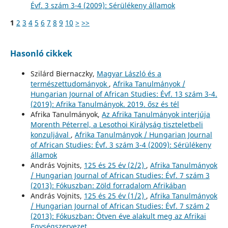
Évf. 3 szám 3-4 (2009): Sérülékeny államok
1
2
3
4
5
6
7
8
9
10
>
>>
Hasonló cikkek
Szilárd Biernaczky,
Magyar László és a
természettudományok
,
Afrika Tanulmányok /
Hungarian Journal of African Studies: Évf. 13 szám 3-4.
(2019): Afrika Tanulmányok. 2019. ősz és tél
Afrika Tanulmányok,
Az Afrika Tanulmányok interjúja
Morenth Péterrel, a Lesothoi Királyság tiszteletbeli
konzuljával
,
Afrika Tanulmányok / Hungarian Journal
of African Studies: Évf. 3 szám 3-4 (2009): Sérülékeny
államok
András Vojnits,
125 és 25 év (2/2)
,
Afrika Tanulmányok
/ Hungarian Journal of African Studies: Évf. 7 szám 3
(2013): Fókuszban: Zöld forradalom Afrikában
András Vojnits,
125 és 25 év (1/2)
,
Afrika Tanulmányok
/ Hungarian Journal of African Studies: Évf. 7 szám 2
(2013): Fókuszban: Ötven éve alakult meg az Afrikai
Egységszervezet