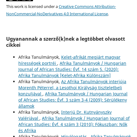
This work is licensed under a
Creative Commons Attribution-
NonCommercial-NoDerivatives 4.0 International License
.
Ugyanannak a szerző(k)nek a legtöbbet olvasott
cikkei
Afrika Tanulmányok,
Kelet-afrikát megjárt magyar
hírességek portréi
,
Afrika Tanulmányok / Hungarian
Journal of African Studies: Évf. 14 szám 5. (2020):
Afrika Tanulmányok [Kelet-Afrika Különszám]
Afrika Tanulmányok,
Az Afrika Tanulmányok interjúja
Morenth Péterrel, a Lesothoi Királyság tiszteletbeli
konzuljával
,
Afrika Tanulmányok / Hungarian Journal
of African Studies: Évf. 3 szám 3-4 (2009): Sérülékeny
államok
Afrika Tanulmányok,
Interjú Dr. Kutnyányszky
Valériával
,
Afrika Tanulmányok / Hungarian Journal of
African Studies: Évf. 4 szám 3 (2010): Fókuszban: Nők
és Afrika
Afrika Tanulmányok,
Hírválogatás
,
Afrika Tanulmányok