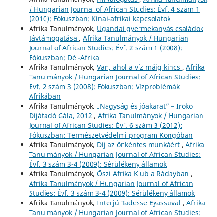
/ Hungarian Journal of African Studies: Évf. 4 szám 1
(2010): Fókuszban: Kínai-afrikai kapcsolatok
Afrika Tanulmányok,
Ugandai gyermekanyás családok
távtámogatása
,
Afrika Tanulmányok / Hungarian
Journal of African Studies: Évf. 2 szám 1 (2008):
Fókuszban: Dél-Afrika
Afrika Tanulmányok,
Van, ahol a víz máig kincs
,
Afrika
Tanulmányok / Hungarian Journal of African Studies:
Évf. 2 szám 3 (2008): Fókuszban: Vízproblémák
Afrikában
Afrika Tanulmányok,
„Nagyság és jóakarat” – Iroko
Díjátadó Gála, 2012
,
Afrika Tanulmányok / Hungarian
Journal of African Studies: Évf. 6 szám 3 (2012):
Fókuszban: Természetvédelmi program Kongóban
Afrika Tanulmányok,
Díj az önkéntes munkáért
,
Afrika
Tanulmányok / Hungarian Journal of African Studies:
Évf. 3 szám 3-4 (2009): Sérülékeny államok
Afrika Tanulmányok,
Őszi Afrika Klub a Rádayban
,
Afrika Tanulmányok / Hungarian Journal of African
Studies: Évf. 3 szám 3-4 (2009): Sérülékeny államok
Afrika Tanulmányok,
Interjú Tadesse Eyassuval
,
Afrika
Tanulmányok / Hungarian Journal of African Studies: