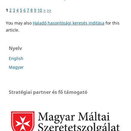
1
2
3
4
5
6
7
8
9
10
>
>>
You may also
Haladó hasonlósági keresés indítása
for this
article.
Nyelv
English
Magyar
Stratégiai partner és fő támogató