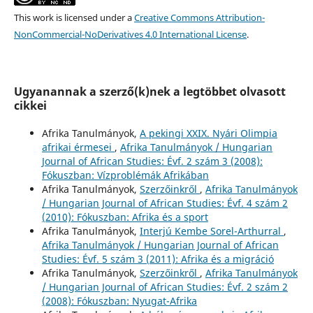
This work is licensed under a
Creative Commons Attribution-
NonCommercial-NoDerivatives 4.0 International License
.
Ugyanannak a szerző(k)nek a legtöbbet olvasott
cikkei
Afrika Tanulmányok,
A pekingi XXIX. Nyári Olimpia
afrikai érmesei
,
Afrika Tanulmányok / Hungarian
Journal of African Studies: Évf. 2 szám 3 (2008):
Fókuszban: Vízproblémák Afrikában
Afrika Tanulmányok,
Szerzőinkről
,
Afrika Tanulmányok
/ Hungarian Journal of African Studies: Évf. 4 szám 2
(2010): Fókuszban: Afrika és a sport
Afrika Tanulmányok,
Interjú Kembe Sorel-Arthurral
,
Afrika Tanulmányok / Hungarian Journal of African
Studies: Évf. 5 szám 3 (2011): Afrika és a migráció
Afrika Tanulmányok,
Szerzőinkről
,
Afrika Tanulmányok
/ Hungarian Journal of African Studies: Évf. 2 szám 2
(2008): Fókuszban: Nyugat-Afrika