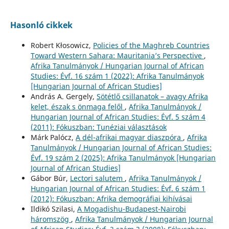
Hasonló cikkek
Robert Kłosowicz,
Policies of the Maghreb Countries
Toward Western Sahara: Mauritania’s Perspective
,
Afrika Tanulmányok / Hungarian Journal of African
Studies: Évf. 16 szám 1 (2022): Afrika Tanulmányok
[Hungarian Journal of African Studies]
András A. Gergely,
Sötétlő csillanatok – avagy Afrika
kelet, észak s önmaga felől
,
Afrika Tanulmányok /
Hungarian Journal of African Studies: Évf. 5 szám 4
(2011): Fókuszban: Tunéziai választások
Márk Palócz,
A dél-afrikai magyar diaszpóra
,
Afrika
Tanulmányok / Hungarian Journal of African Studies:
Évf. 19 szám 2 (2025): Afrika Tanulmányok [Hungarian
Journal of African Studies]
Gábor Búr,
Lectori salutem
,
Afrika Tanulmányok /
Hungarian Journal of African Studies: Évf. 6 szám 1
(2012): Fókuszban: Afrika demográfiai kihívásai
Ildikó Szilasi,
A Mogadishu-Budapest-Nairobi
háromszög
,
Afrika Tanulmányok / Hungarian Journal