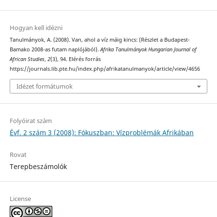
Hogyan kell idézni
Tanulmányok, A. (2008). Van, ahol a víz máig kincs: (Részlet a Budapest-
Bamako 2008-as futam naplójából).
Afrika Tanulmányok Hungarian Journal of
African Studies
,
2
(3), 94. Elérés forrás
https://journals.lib.pte.hu/index.php/afrikatanulmanyok/article/view/4656
Idézet formátumok
Folyóirat szám
Évf. 2 szám 3 (2008): Fókuszban: Vízproblémák Afrikában
Rovat
Terepbeszámolók
License