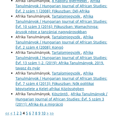
Afrika Tanulmányok,
A háború gyermekei
,
Afrika
Tanulmányok / Hungarian Journal of African Studies:
Évf. 2 szám 1 (2008): Fókuszban: Dél-Afrika
Afrika Tanulmányok,
Tartalomjegyzék
,
Afrika
Tanulmányok / Hungarian Journal of African Studies:
Évf. 10 szám 3 (2016): Fókuszban: Wamachinga:
árusok népe a tanzániai nagyvárosokban
Afrika Tanulmányok,
Tartalomjegyzék
,
Afrika
Tanulmányok / Hungarian Journal of African Studies:
Évf. 2 szám 4 (2008): Kongó
Afrika Tanulmányok,
Tartalomjegyzék
,
Afrika
Tanulmányok / Hungarian Journal of African Studies:
Évf. 13 szám 1-2. (2019): Afrika Tanulmányok. 2019.
tavasz és nyár
Afrika Tanulmányok,
Tartalomjegyzék
,
Afrika
Tanulmányok / Hungarian Journal of African Studies:
Évf. 7 szám 4 (2013): Fókuszban: Nők politikai
képviselete a Kelet-afrikai Közösségben
Afrika Tanulmányok,
Köszöntő
,
Afrika Tanulmányok /
Hungarian Journal of African Studies: Évf. 5 szám 3
(2011): Afrika és a migráció
<<
<
1
2
3
4
5
6
7
8
9
10
>
>>