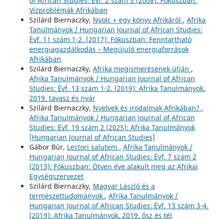
of African Studies: Évf. 2 szám 3 (2008): Fókuszban:
Vízproblémák Afrikában
Szilárd Biernaczky,
Nyolc + egy könyv Afrikáról
,
Afrika
Tanulmányok / Hungarian Journal of African Studies:
Évf. 11 szám 1-2. (2017): Fókuszban: Fenntartható
energiagazdálkodás – Megújuló energiaforrások
Afrikában
Szilárd Biernaczky,
Afrika megismerésének útján
,
Afrika Tanulmányok / Hungarian Journal of African
Studies: Évf. 13 szám 1-2. (2019): Afrika Tanulmányok.
2019. tavasz és nyár
Szilárd Biernaczky,
Nyelvek és irodalmak Afrikában?
,
Afrika Tanulmányok / Hungarian Journal of African
Studies: Évf. 19 szám 2 (2025): Afrika Tanulmányok
[Hungarian Journal of African Studies]
Gábor Búr,
Lectori salutem
,
Afrika Tanulmányok /
Hungarian Journal of African Studies: Évf. 7 szám 2
(2013): Fókuszban: Ötven éve alakult meg az Afrikai
Egységszervezet
Szilárd Biernaczky,
Magyar László és a
természettudományok
,
Afrika Tanulmányok /
Hungarian Journal of African Studies: Évf. 13 szám 3-4.
(2019): Afrika Tanulmányok. 2019. ősz és tél