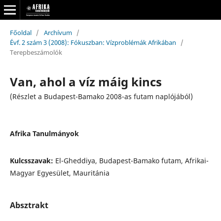
Főoldal
/
Archívum
/
Évf. 2 szám 3 (2008): Fókuszban: Vízproblémák Afrikában
/
Terepbeszámolók
Van, ahol a víz máig kincs
(Részlet a Budapest-Bamako 2008-as futam naplójából)
Afrika Tanulmányok
Kulcsszavak:
El-Gheddiya, Budapest-Bamako futam, Afrikai-
Magyar Egyesület, Mauritánia
Absztrakt