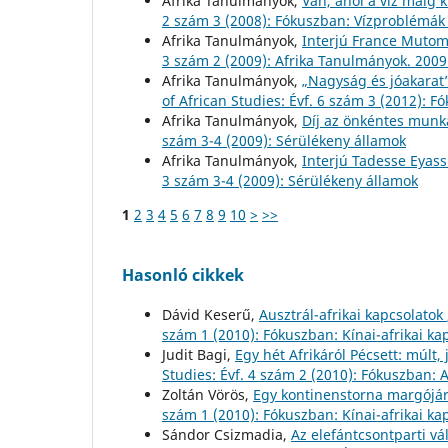
Afrika Tanulmányok,
Van, ahol a víz máig 
2 szám 3 (2008): Fókuszban: Vízproblémák
Afrika Tanulmányok,
Interjú France Muto
3 szám 2 (2009): Afrika Tanulmányok. 2009
Afrika Tanulmányok,
„Nagyság és jóakarat”
of African Studies: Évf. 6 szám 3 (2012)
Afrika Tanulmányok,
Díj az önkéntes munk
szám 3-4 (2009): Sérülékeny államok
Afrika Tanulmányok,
Interjú Tadesse Eyas
3 szám 3-4 (2009): Sérülékeny államok
1
2
3
4
5
6
7
8
9
10
>
>>
Hasonló cikkek
Dávid Keserű,
Ausztrál-afrikai kapcsolatok
szám 1 (2010): Fókuszban: Kínai-afrikai ka
Judit Bagi,
Egy hét Afrikáról Pécsett: múlt,
Studies: Évf. 4 szám 2 (2010): Fókuszban: A
Zoltán Vörös,
Egy kontinenstorna margójá
szám 1 (2010): Fókuszban: Kínai-afrikai ka
Sándor Csizmadia,
Az elefántcsontparti v