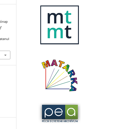
hónap
f
katanul