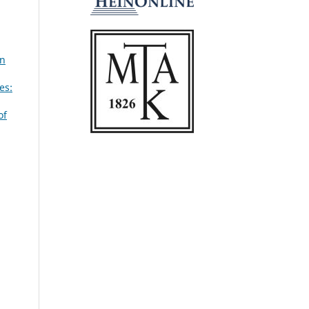
an
es:
of