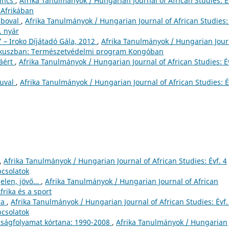
kincs
,
Afrika Tanulmányok / Hungarian Journal of African Studies: É
 Afrikában
mboval
,
Afrika Tanulmányok / Hungarian Journal of African Studies: 
. nyár
 – Iroko Díjátadó Gála, 2012
,
Afrika Tanulmányok / Hungarian Jour
: Fókuszban: Természetvédelmi program Kongóban
áért
,
Afrika Tanulmányok / Hungarian Journal of African Studies: Év
suval
,
Afrika Tanulmányok / Hungarian Journal of African Studies: É
,
Afrika Tanulmányok / Hungarian Journal of African Studies: Évf. 4
pcsolatok
 jelen, jövő…
,
Afrika Tanulmányok / Hungarian Journal of African
frika és a sport
ra
,
Afrika Tanulmányok / Hungarian Journal of African Studies: Évf.
pcsolatok
álságfolyamat kórtana: 1990-2008
,
Afrika Tanulmányok / Hungarian