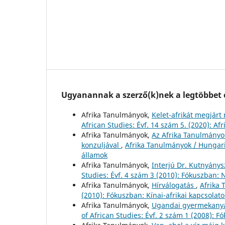
Ugyanannak a szerző(k)nek a legtöbbet o
Afrika Tanulmányok,
Kelet-afrikát megjárt
African Studies: Évf. 14 szám 5. (2020): A
Afrika Tanulmányok,
Az Afrika Tanulmányok 
konzuljával
,
Afrika Tanulmányok / Hungaria
államok
Afrika Tanulmányok,
Interjú Dr. Kutnyánys
Studies: Évf. 4 szám 3 (2010): Fókuszban: 
Afrika Tanulmányok,
Hírválogatás
,
Afrika 
(2010): Fókuszban: Kínai-afrikai kapcsolato
Afrika Tanulmányok,
Ugandai gyermekanyá
of African Studies: Évf. 2 szám 1 (2008): F