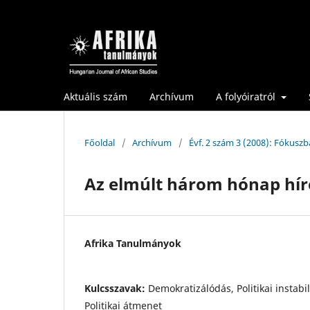
Aktuális szám
Archívum
A folyóiratról
Főoldal
/
Archívum
/
Évf. 2 szám 3 (2008): Fókusz
Az elmúlt három hónap hír
Afrika Tanulmányok
Kulcsszavak:
Demokratizálódás, Politikai instabi
Politikai átmenet