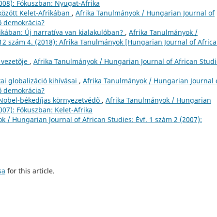
2008): Fókuszban: Nyugat-Afrika
özött Kelet-Afrikában
,
Afrika Tanulmányok / Hungarian Journal of
lő demokrácia?
rikában: Új narratíva van kialakulóban?
,
Afrika Tanulmányok /
 12 szám 4. (2018): Afrika Tanulmányok [Hungarian Journal of Afric
 vezetõje
,
Afrika Tanulmányok / Hungarian Journal of African Studi
kai globalizáció kihívásai
,
Afrika Tanulmányok / Hungarian Journal 
lő demokrácia?
Nobel-békedíjas környezetvédõ
,
Afrika Tanulmányok / Hungarian
2007): Fókuszban: Kelet-Afrika
k / Hungarian Journal of African Studies: Évf. 1 szám 2 (2007):
sa
for this article.