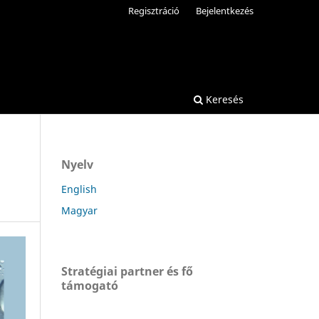
Regisztráció
Bejelentkezés
Keresés
Nyelv
English
Magyar
Stratégiai partner és fő
támogató