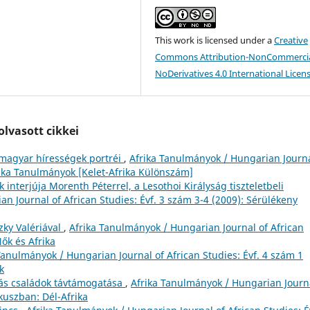
This work is licensed under a
Creative
Commons Attribution-NonCommercia
NoDerivatives 4.0 International Licen
lvasott cikkei
 magyar hírességek portréi
,
Afrika Tanulmányok / Hungarian Journa
frika Tanulmányok [Kelet-Afrika Különszám]
interjúja Morenth Péterrel, a Lesothoi Királyság tiszteletbeli
n Journal of African Studies: Évf. 3 szám 3-4 (2009): Sérülékeny
zky Valériával
,
Afrika Tanulmányok / Hungarian Journal of African
Nők és Afrika
Tanulmányok / Hungarian Journal of African Studies: Évf. 4 szám 1
k
s családok távtámogatása
,
Afrika Tanulmányok / Hungarian Journ
ókuszban: Dél-Afrika