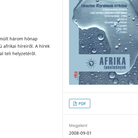
elmúlt három hónap
 afrikai híreiről. A hírek
l teli helyzetéről.
PDF
Megjelent
2008-09-01