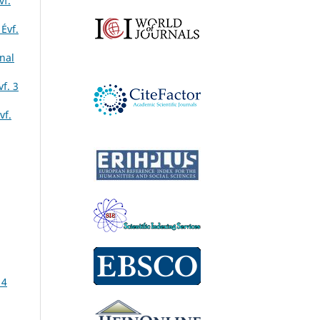
vf.
Évf.
nal
f. 3
vf.
 4