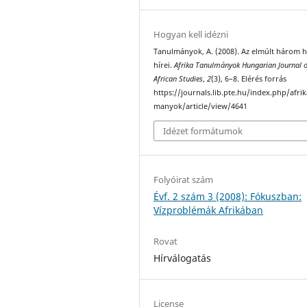
Hogyan kell idézni
Tanulmányok, A. (2008). Az elmúlt három 
hírei.
Afrika Tanulmányok Hungarian Journal o
African Studies
,
2
(3), 6–8. Elérés forrás
https://journals.lib.pte.hu/index.php/afri
manyok/article/view/4641
Idézet formátumok
Folyóirat szám
Évf. 2 szám 3 (2008): Fókuszban:
Vízproblémák Afrikában
Rovat
Hírválogatás
License