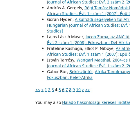
Journal of African Studies: Évf. 2 szám 2 (
András A. Gergely,
Régi Tamás: Nomádok k
African Studies: Évf. 1 szám 1 (2007): Épü
Goran Hyden,
A külföldi segélyeken túl Af
Hungarian Journal of African Studies: Évf.
Studies]
Lajos László Mayer,
Jacob Zuma, az ANC új
Évf. 2 szám 1 (2008): Fókuszban: Dél-Afrika
Frateline Kashaga, Elliot P. Niboye,
Az afri
African Studies: Évf. 1 szám 1 (2007): Épü
István Tarrósy,
Wangari Maathai, 2004-es 
Journal of African Studies: Évf. 1 szám 2 (
Gábor Búr,
Beköszöntő
,
Afrika Tanulmányo
Fókuszban: Kelet-Afrika
<<
<
1
2
3
4
5
6
7
8
9
10
>
>>
You may also
Haladó hasonlósági keresés indítá