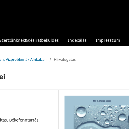
Szerzőinknek&Kéziratbeküldés
Indexálás
Impresszum
ban: Vízproblémák Afrikában
/
Hírválogatás
ei
litás, Békefenntartás,