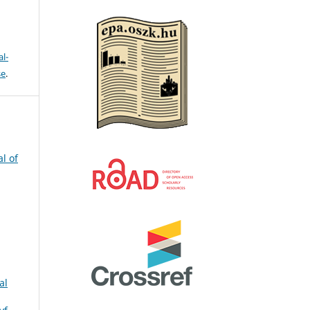
l-
se
.
l of
al