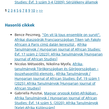
Studies: Évf. 3 szám 3-4 (2009): Sérülékeny államok
1
2
3
4
5
6
7
8
9
10
>
>>
Hasonló cikkek
Bence Peszmeg,
"On vit là tous ensemble on survit".
Afrikai diaszpórák Franciaországban Tiken Jah Fakoly
Africain à Paris című dalán keresztül
,
Afrika
Tanulmányok / Hungarian Journal of African Studies:
Évf. 17 szám 2 (2023): Afrika Tanulmányok [Hungarian
Journal of African Studies]
Nicolas Métaxidès, Nikolina Myofa,
Afrika-
tanulmányok Törökországban és Görögországban –
összehasonlító elemzés
,
Afrika Tanulmányok /
Hungarian Journal of African Studies: Évf. 19 szám 1
(2025): Afrika Tanulmányok [Hungarian Journal of
African Studies]
Gabriella Pusztai,
Magyar orvosok Kelet-Afrikában
,
Afrika Tanulmányok / Hungarian Journal of African
Studies: Évf. 14 szám 5. (2020): Afrika Tanulmányok
[Kelet-Afrika Különszám]