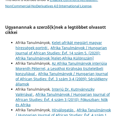
NonCommercial-NoDerivatives 4.0 International License
.
Ugyanannak a szerző(k)nek a legtöbbet olvasott
cikkei
Afrika Tanulmányok,
Kelet-afrikát megjárt magyar
hírességek portréi
,
Afrika Tanulmányok / Hungarian
Journal of African Studies: Évf. 14 szám 5. (2020):
Afrika Tanulmányok [Kelet-Afrika Különszám]
Afrika Tanulmányok,
Az Afrika Tanulmányok interjúja
Morenth Péterrel, a Lesothoi Királyság tiszteletbeli
konzuljával
,
Afrika Tanulmányok / Hungarian Journal
of African Studies: Évf. 3 szám 3-4 (2009): Sérülékeny
államok
Afrika Tanulmányok,
Interjú Dr. Kutnyányszky
Valériával
,
Afrika Tanulmányok / Hungarian Journal of
African Studies: Évf. 4 szám 3 (2010): Fókuszban: Nők
és Afrika
Afrika Tanulmányok,
Hírválogatás
,
Afrika Tanulmányok
/ Hungarian Journal of African Studies: Évf. 4 szám 1