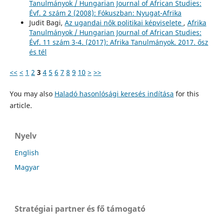
Tanulmányok / Hungarian Journal of African Studies:
Évf. 2 szám 2 (2008): Fókuszban: Nyugat-Afrika
Judit Bagi,
Az ugandai nők politikai képviselete
,
Afrika
Tanulmányok / Hungarian Journal of African Studies:
Évf. 11 szám 3-4. (2017): Afrika Tanulmányok. 2017. ősz
és tél
<<
<
1
2
3
4
5
6
7
8
9
10
>
>>
You may also
Haladó hasonlósági keresés indítása
for this
article.
Nyelv
English
Magyar
Stratégiai partner és fő támogató