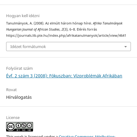
Hogyan kell idézni
Tanulmányok, A. (2008). Az elmúlt három hónap hírei.
Afrika Tanulmányok
Hungarian Journal of African Studies
,
2
(3), 6–8. Elérés forrás
https://journals.lib.pte.hu/index.php/afrikatanulmanyok/article/view/4641
Idézet formátumok
Folyóirat szám
Évf. 2 szám 3 (2008): Fókuszban: Vízproblémák Afrikában
Rovat
Hírválogatás
License
This work is licensed under a
Creative Commons Attribution-