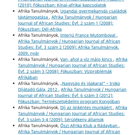
(2010): Fókuszban: Kínai-afrikai kapcsolatok
Afrika Tanulmányok,
Ugandai gyermekanyás családok
távtámogatása
,
Afrika Tanulmányok / Hungarian
Journal of African Studies: Évf. 2 szám 1 (2008):
Fókuszban: Dél-Afrika
Afrika Tanulmányok,
Interjú France Mutomboval
,
Afrika Tanulmányok / Hungarian Journal of African
Studies: Évf. 3 szám 2 (2009): Afrika Tanulmányok.
2009. nyár
Afrika Tanulmányok,
Van, ahol a víz máig kincs
,
Afrika
Tanulmányok / Hungarian Journal of African Studies:
Évf. 2 szám 3 (2008): Fókuszban: Vízproblémák
Afrikában
Afrika Tanulmányok,
„Nagyság és jóakarat” – Iroko
Díjátadó Gála, 2012
,
Afrika Tanulmányok / Hungarian
Journal of African Studies: Évf. 6 szám 3 (2012):
Fókuszban: Természetvédelmi program Kongóban
Afrika Tanulmányok,
Díj az önkéntes munkáért
,
Afrika
Tanulmányok / Hungarian Journal of African Studies:
Évf. 3 szám 3-4 (2009): Sérülékeny államok
Afrika Tanulmányok,
Őszi Afrika Klub a Rádayban
,
Afrika Tanulmányok / Hungarian Journal of African