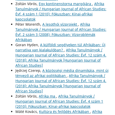
Zoltán Vörös,
Egy kontinenstorna margójára
,
Afrika
Tanulmányok / Hungarian Journal of African Studies:
Évf. 4 szám 1 (2010): Fókuszban: Kínai-afrikai
kapcsolatok
Péter Morenth,
A lesothói vízprojekt
,
Afrika
Tanulmányok / Hungarian Journal of African Studies:
Évf. 2 szám 3 (2008): Fókuszban: Vízproblémák
Afrikában
Goran Hyden,
A külföldi segélyeken túl Afrikában: Új
narratíva van kialakulóban?
,
Afrika Tanulmányok /
Hungarian Journal of African Studies: Évf. 12 szám 4.
(2018): Afrika Tanulmányok [Hungarian Journal of
African Studies]
Jędrzej Czerep,
A közösségi média dinamikája, mint új
tényező az afrikai politikában
,
Afrika Tanulmányok /
Hungarian Journal of African Studies: Évf. 12 szám 4.
(2018): Afrika Tanulmányok [Hungarian Journal of
African Studies]
Zoltán Vörös,
Afrika ma
,
Afrika Tanulmányok /
Hungarian Journal of African Studies: Évf. 4 szám 1
(2010): Fókuszban: Kínai-afrikai kapcsolatok
Máté Kovács,
Kultúra és fejlődés Afrikában
,
Afrika