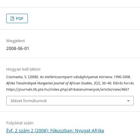
PDF
Megjelent
2008-06-01
Hogyan kell idézni
Csizmadia, S. (2008). Az elefántcsontparti válságfolyamat kórtana: 1990-2008.
Afrika Tanulmányok Hungarian Journal of African Studies
,
2
(2), 30–40. Elérés forrás
https://journals.lib.pte.hu/index.php/afrikatanulmanyok/article/view/4667
Idézet formátumok
Folyóirat szám
Évf. 2 szám 2 (2008): Fókuszban: Nyugat-Afrika