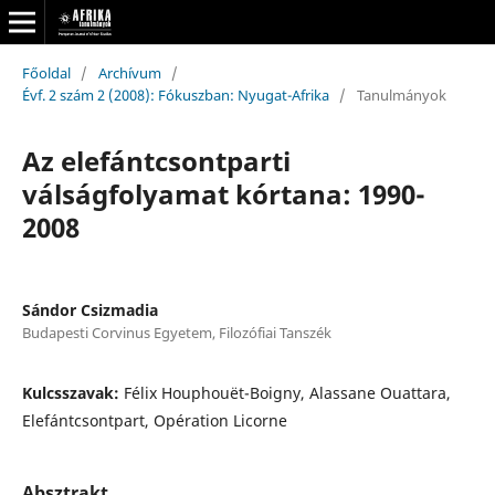
Főoldal
/
Archívum
/
Évf. 2 szám 2 (2008): Fókuszban: Nyugat-Afrika
/
Tanulmányok
Az elefántcsontparti
válságfolyamat kórtana: 1990-
2008
Sándor Csizmadia
Budapesti Corvinus Egyetem, Filozófiai Tanszék
Kulcsszavak:
Félix Houphouët-Boigny, Alassane Ouattara,
Elefántcsontpart, Opération Licorne
Absztrakt