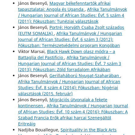
János Besenyő,
Magyar békefenntartók afrikai
tapasztalatai: Angola és Uganda
,
Afrika Tanulmányok
/ Hungarian Journal of African Studies: Évf. 5 szám 4
(2011): Fókuszban: Tunéziai választások
János Besenyő,
Portré: Horváth Csaba Zsolt százados
(EUTM SOMALIA)
,
Afrika Tanulmányok / Hungarian
Journal of African Studies: Évf. 6 szám 3 (2012):
Fókuszban: Természetvédelmi program Kongóban
Viktor Marsai,
Black Hawk Down olasz módra – a
Battaglia del Pastificio
,
Afrika Tanulmányok /
Hungarian Journal of African Studies: Évf. 7 szám 3
(2013): Fókuszban: Zöld forradalom Afrikában
János Besenyő,
Gerillaháború Nyugat-Szaharában
,
Afrika Tanulmányok / Hungarian Journal of African
Studies: Évf. 8 szám 4 (2014): Fókuszban: Nigériai
választások (2015. február)
János Besenyő,
Migrációs útvonalak a fekete
kontinensen
,
Afrika Tanulmányok / Hungarian Journal
of African Studies: Évf. 10 szám 4 (2016): Fókuszban: A
Szabad Francia Erők afrikai harcai Szenegáltól
Eritreáig
Nadjiba Bouallegue,
Spirituality in the Black Arts