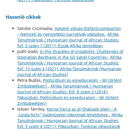
Hasonló cikkek
Sándor Csizmadia,
Hatalmi válság Elefántcsontparton
– Nemzeti és nemzetközi narratívák ütközése
,
Afrika
Tanulmányok / Hungarian Journal of African Studies:
Évf. 5 szám 1 (2011): Észak-Afrika lángokban
Judit Godó,
In the Shackles of Instability: Challenges of
Operation Barkhane in the G5 Sahel Countries
,
Afrika
Tanulmányok / Hungarian Journal of African Studies:
Évf. 15 szám 4 (2021): Afrika Tanulmányok [Hungarian
Journal of African Studies]
Petra Bujtás,
Politicídium és egyeduralom – Mi történt
Zimbabwében?
,
Afrika Tanulmányok / Hungarian
Journal of African Studies: Évf. 8 szám 3 (2014):
Fókuszban: Politicídium és egyeduralom – Mi történt
Zimbabwében?
István Tarrósy,
Kenya harca az al-Shabaab ellen – A
„Linda Nchi” hadművelet sikerének lehetősége
,
Afrika
Tanulmányok / Hungarian Journal of African Studies:
Évf. 5 szám 4 (2011): Fókuszban: Tunéziai választások