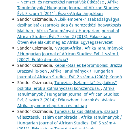
– Nemzeti és nemzetközi narratívák ütközése
,
Afrika
Tanulmányok / Hungarian Journal of African Studies:
Évf. 5 szám 1 (2011): Észak-Afrika lángokban
Sándor Csizmadia,
A „kék emberek” szabadságvágya,
dzsihadisták zsarnoks ága és nemzetközi beavatkozás
Maliban
,
Afrika Tanulmányok / Hungarian Journal of
African Studies: Évf. 7 szám 2 (2013): Fókuszban:
Ötven éve alakult meg az Afrikai Egységszervezet
Sándor Csizmadia,
Nyugat-Afrika
,
Afrika Tanulmányok
/ Hungarian Journal of African Studies: Évf. 1 szám 1
(2007): Épülő demokrácia?
Sándor Csizmadia,
Képalkotás és képrombolás: Brazza
Brazzaville-ben
,
Afrika Tanulmányok / Hungarian
Journal of African Studies: Évf. 2 szám 4 (2008): Kongó
Sándor Csizmadia,
Tunézia: „Iszlamista” és „laikus”
politikai erők alkotmányozási konszenzusa.
,
Afrika
Tanulmányok / Hungarian Journal of African Studies:
Évf. 8 szám 2 (2014): Fókuszban: Harcok és távlatok:
Afrikai nyomortelepek ma és holnap
Sándor Csizmadia,
Tunézia: laikus diktatúra, szabad
választások, iszlám demokrácia
,
Afrika Tanulmányok /
Hungarian Journal of African Studies: Évf. 5 szám 4
(2011): Fókuszban: Tunéziai választások