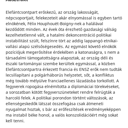
Elefántcsontpart erőskezű, az ország lakosságát,
népcsoportjait, felekezeteit akár elnyomással is egyben tartó
elnökének, Félix Houphouët-Boigny-nek a halálával
kezdődött minden. Az évek óta érezhető gazdasági válság
kezelhetetlenné vált, a hatalmi dekoncentráció politikai
instabilitást szült, felszínre tört az addig lappangó etnikai-
vallási alapú szélsőségesedés. Az egymást követő elnökök
pozíciójuk megerősítése érdekében a katonaságra, s nem a
társadalmi támogatottságra alapoztak, az ország déli és
északi tartományai szembe kerültek egymással, a közben
Elefántcsontpartra érkezett francia és ENSZ erők nem tudták
lecsillapítani a polgárháborús helyzetet, sőt, a konfliktus
még tovább mélyülve franciaellenes lázadásba torkollott. A
fegyverek ropogása elnémította a diplomáciai törekvéseket,
a sorozatban kötött fegyverszüneteket rendre felrúgták a
harcoló felek. A politikai porondon történt változások, az
ellenségeskedők látszat összefogása csak átmeneti
nyugalmat hoztak, s bár az erőfeszítések eredményeképpen
ma instabil béke honol, a valós konszolidációért még sokat
kell tenni.