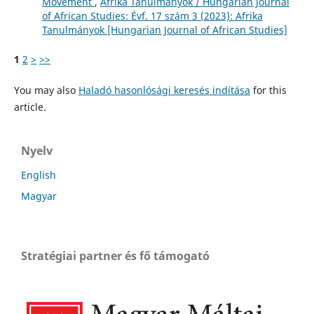
Movement
,
Afrika Tanulmányok / Hungarian Journal
of African Studies: Évf. 17 szám 3 (2023): Afrika
Tanulmányok [Hungarian Journal of African Studies]
1
2
>
>>
You may also
Haladó hasonlósági keresés indítása
for this
article.
Nyelv
English
Magyar
Stratégiai partner és fő támogató