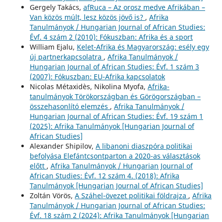
Gergely Takács,
afRuca – Az orosz medve Afrikában –
Van közös múlt, lesz közös jövő is?
,
Afrika
Tanulmányok / Hungarian Journal of African Studies:
Évf. 4 szám 2 (2010): Fókuszban: Afrika és a sport
William Ejalu,
Kelet-Afrika és Magyarország: esély egy
új partnerkapcsolatra
,
Afrika Tanulmányok /
Hungarian Journal of African Studies: Évf. 1 szám 3
(2007): Fókuszban: EU-Afrika kapcsolatok
Nicolas Métaxidès, Nikolina Myofa,
Afrika-
tanulmányok Törökországban és Görögországban –
összehasonlító elemzés
,
Afrika Tanulmányok /
Hungarian Journal of African Studies: Évf. 19 szám 1
(2025): Afrika Tanulmányok [Hungarian Journal of
African Studies]
Alexander Shipilov,
A libanoni diaszpóra politikai
befolyása Elefántcsontparton a 2020-as választások
előtt
,
Afrika Tanulmányok / Hungarian Journal of
African Studies: Évf. 12 szám 4. (2018): Afrika
Tanulmányok [Hungarian Journal of African Studies]
Zoltán Vörös,
A Száhel-övezet politikai földrajza
,
Afrika
Tanulmányok / Hungarian Journal of African Studies:
Évf. 18 szám 2 (2024): Afrika Tanulmányok [Hungarian