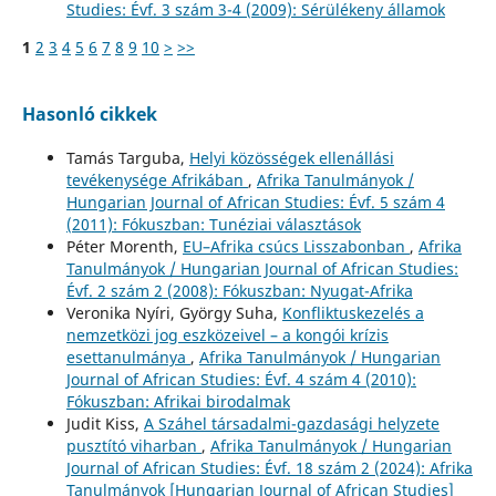
Studies: Évf. 3 szám 3-4 (2009): Sérülékeny államok
1
2
3
4
5
6
7
8
9
10
>
>>
Hasonló cikkek
Tamás Targuba,
Helyi közösségek ellenállási
tevékenysége Afrikában
,
Afrika Tanulmányok /
Hungarian Journal of African Studies: Évf. 5 szám 4
(2011): Fókuszban: Tunéziai választások
Péter Morenth,
EU–Afrika csúcs Lisszabonban
,
Afrika
Tanulmányok / Hungarian Journal of African Studies:
Évf. 2 szám 2 (2008): Fókuszban: Nyugat-Afrika
Veronika Nyíri, György Suha,
Konfliktuskezelés a
nemzetközi jog eszközeivel – a kongói krízis
esettanulmánya
,
Afrika Tanulmányok / Hungarian
Journal of African Studies: Évf. 4 szám 4 (2010):
Fókuszban: Afrikai birodalmak
Judit Kiss,
A Száhel társadalmi-gazdasági helyzete
pusztító viharban
,
Afrika Tanulmányok / Hungarian
Journal of African Studies: Évf. 18 szám 2 (2024): Afrika
Tanulmányok [Hungarian Journal of African Studies]