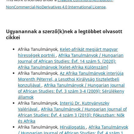
NonCommercial-NoDerivatives 4.0 International License
.
Ugyanannak a szerző(k)nek a legtöbbet olvasott
cikkei
Afrika Tanulmányok,
Kelet-afrikát megjárt magyar
hírességek portréi
,
Afrika Tanulmányok / Hungarian
Journal of African Studies: Évf. 14 szám 5. (2020):
Afrika Tanulmányok [Kelet-Afrika Különszám]
Afrika Tanulmányok,
Az Afrika Tanulmányok interjúja
Morenth Péterrel, a Lesothoi Királyság tiszteletbeli
konzuljával
,
Afrika Tanulmányok / Hungarian Journal
of African Studies: Évf. 3 szám 3-4 (2009): Sérülékeny
államok
Afrika Tanulmányok,
Interjú Dr. Kutnyányszky
Valériával
,
Afrika Tanulmányok / Hungarian Journal of
African Studies: Évf. 4 szám 3 (2010): Fókuszban: Nők
és Afrika
Afrika Tanulmányok,
Hírválogatás
,
Afrika Tanulmányok
/ Hungarian Journal of African Studies: Évf. 4 szám 1