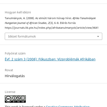
Hogyan kell idézni
Tanulmányok, A. (2008). Az elmúlt három hónap hírei.
Afrika Tanulmányok
Hungarian Journal of African Studies
,
2
(3), 6–8. Elérés forrás
https://journals.lib.pte.hu/index.php/afrikatanulmanyok/article/view/4641
Idézet formátumok
Folyóirat szám
Évf. 2 szám 3 (2008): Fókuszban: Vízproblémák Afrikában
Rovat
Hírválogatás
License
This work is licensed under a
Creative Commons Attribution-