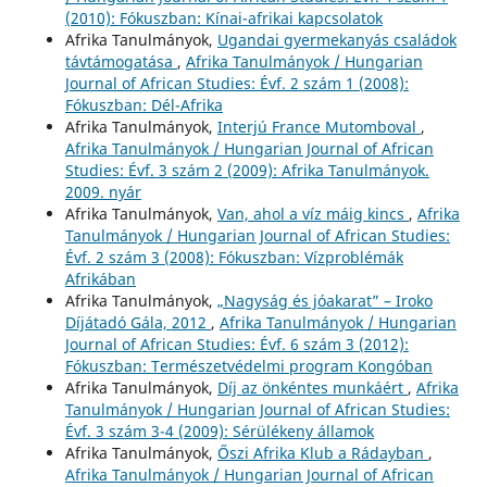
(2010): Fókuszban: Kínai-afrikai kapcsolatok
Afrika Tanulmányok,
Ugandai gyermekanyás családok
távtámogatása
,
Afrika Tanulmányok / Hungarian
Journal of African Studies: Évf. 2 szám 1 (2008):
Fókuszban: Dél-Afrika
Afrika Tanulmányok,
Interjú France Mutomboval
,
Afrika Tanulmányok / Hungarian Journal of African
Studies: Évf. 3 szám 2 (2009): Afrika Tanulmányok.
2009. nyár
Afrika Tanulmányok,
Van, ahol a víz máig kincs
,
Afrika
Tanulmányok / Hungarian Journal of African Studies:
Évf. 2 szám 3 (2008): Fókuszban: Vízproblémák
Afrikában
Afrika Tanulmányok,
„Nagyság és jóakarat” – Iroko
Díjátadó Gála, 2012
,
Afrika Tanulmányok / Hungarian
Journal of African Studies: Évf. 6 szám 3 (2012):
Fókuszban: Természetvédelmi program Kongóban
Afrika Tanulmányok,
Díj az önkéntes munkáért
,
Afrika
Tanulmányok / Hungarian Journal of African Studies:
Évf. 3 szám 3-4 (2009): Sérülékeny államok
Afrika Tanulmányok,
Őszi Afrika Klub a Rádayban
,
Afrika Tanulmányok / Hungarian Journal of African