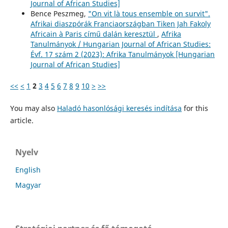
Journal of African Studies]
Bence Peszmeg,
"On vit là tous ensemble on survit".
Afrikai diaszpórák Franciaországban Tiken Jah Fakoly
Africain à Paris című dalán keresztül
,
Afrika
Tanulmányok / Hungarian Journal of African Studies:
Évf. 17 szám 2 (2023): Afrika Tanulmányok [Hungarian
Journal of African Studies]
<<
<
1
2
3
4
5
6
7
8
9
10
>
>>
You may also
Haladó hasonlósági keresés indítása
for this
article.
Nyelv
English
Magyar