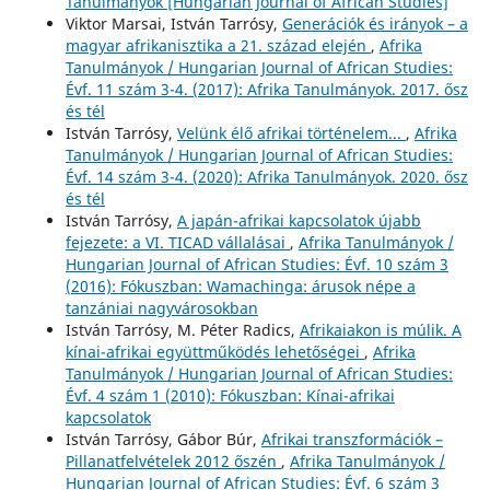
Tanulmányok [Hungarian Journal of African Studies]
Viktor Marsai, István Tarrósy,
Generációk és irányok – a
magyar afrikanisztika a 21. század elején
,
Afrika
Tanulmányok / Hungarian Journal of African Studies:
Évf. 11 szám 3-4. (2017): Afrika Tanulmányok. 2017. ősz
és tél
István Tarrósy,
Velünk élő afrikai történelem...
,
Afrika
Tanulmányok / Hungarian Journal of African Studies:
Évf. 14 szám 3-4. (2020): Afrika Tanulmányok. 2020. ősz
és tél
István Tarrósy,
A japán-afrikai kapcsolatok újabb
fejezete: a VI. TICAD vállalásai
,
Afrika Tanulmányok /
Hungarian Journal of African Studies: Évf. 10 szám 3
(2016): Fókuszban: Wamachinga: árusok népe a
tanzániai nagyvárosokban
István Tarrósy, M. Péter Radics,
Afrikaiakon is múlik. A
kínai-afrikai együttműködés lehetőségei
,
Afrika
Tanulmányok / Hungarian Journal of African Studies:
Évf. 4 szám 1 (2010): Fókuszban: Kínai-afrikai
kapcsolatok
István Tarrósy, Gábor Búr,
Afrikai transzformációk –
Pillanatfelvételek 2012 őszén
,
Afrika Tanulmányok /
Hungarian Journal of African Studies: Évf. 6 szám 3