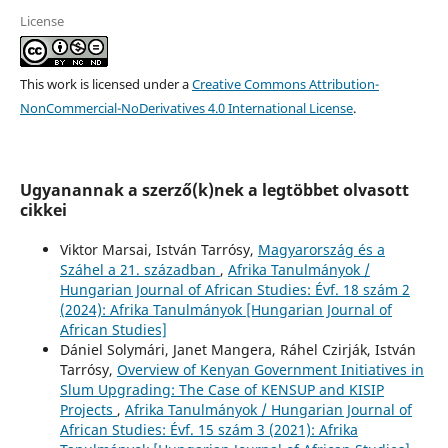
License
This work is licensed under a
Creative Commons Attribution-
NonCommercial-NoDerivatives 4.0 International License
.
Ugyanannak a szerző(k)nek a legtöbbet olvasott
cikkei
Viktor Marsai, István Tarrósy,
Magyarország és a
Száhel a 21. században
,
Afrika Tanulmányok /
Hungarian Journal of African Studies: Évf. 18 szám 2
(2024): Afrika Tanulmányok [Hungarian Journal of
African Studies]
Dániel Solymári, Janet Mangera, Ráhel Czirják, István
Tarrósy,
Overview of Kenyan Government Initiatives in
Slum Upgrading: The Case of KENSUP and KISIP
Projects
,
Afrika Tanulmányok / Hungarian Journal of
African Studies: Évf. 15 szám 3 (2021): Afrika