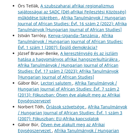
Örs Tetlák,
A szubszaharai afrikai regionalizmus
sajátosságai az SADC (Dél-afrikai Fejlesztési Közösség)
működése tükrében
,
Afrika Tanulmányok / Hungarian
Journal of African Studies: Évf. 16 szám 2 (2022): Afrika
Tanulmányok [Hungarian Journal of African Studies]
István Tarrósy,
Kenya–Uganda–Tanzánia
,
Afrika
Tanulmányok / Hungarian Journal of African Studies:
Évf. 1 szám 1 (2007): Épülő demokrácia?
József Brauer-Benke,
A kereszténység és az iszlám
hatása a hagyományos afrikai hangszerkultúrákra
,
Afrika Tanulmányok / Hungarian Journal of African
Studies: Évf. 17 szám 2 (2023): Afrika Tanulmányok
[Hungarian Journal of African Studies]
Gábor Búr,
Lectori salutem
,
Afrika Tanulmányok /
Hungarian Journal of African Studies: Évf. 7 szám 2
(2013): Fókuszban: Ötven éve alakult meg az Afrikai
Egységszervezet
Norbert Tóth,
Óriások szövetsége
,
Afrika Tanulmányok
/ Hungarian Journal of African Studies: Évf. 1 szám 3
(2007): Fókuszban: EU-Afrika kapcsolatok
Gábor Búr,
Ötven éve alakult meg az Afrikai
Egységszervezet
,
Afrika Tanulmányok / Hungarian