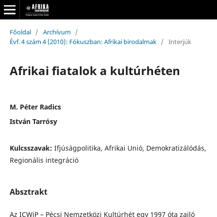
Főoldal
/
Archívum
/
Évf. 4 szám 4 (2010): Fókuszban: Afrikai birodalmak
/
Interjúk
Afrikai fiatalok a kultúrhéten
M. Péter Radics
István Tarrósy
Kulcsszavak:
Ifjúságpolitika, Afrikai Unió, Demokratizálódás,
Regionális integráció
Absztrakt
Az ICWiP – Pécsi Nemzetközi Kultúrhét egy 1997 óta zajló