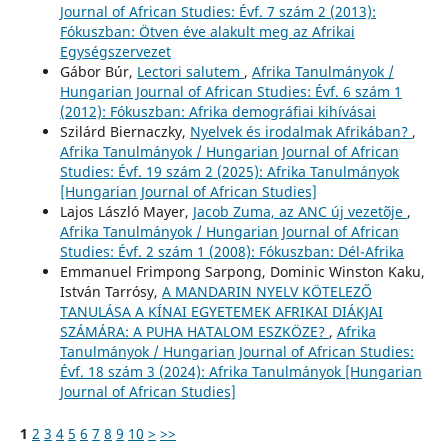
Journal of African Studies: Évf. 7 szám 2 (2013):
Fókuszban: Ötven éve alakult meg az Afrikai
Egységszervezet
Gábor Búr,
Lectori salutem
,
Afrika Tanulmányok /
Hungarian Journal of African Studies: Évf. 6 szám 1
(2012): Fókuszban: Afrika demográfiai kihívásai
Szilárd Biernaczky,
Nyelvek és irodalmak Afrikában?
,
Afrika Tanulmányok / Hungarian Journal of African
Studies: Évf. 19 szám 2 (2025): Afrika Tanulmányok
[Hungarian Journal of African Studies]
Lajos László Mayer,
Jacob Zuma, az ANC új vezetõje
,
Afrika Tanulmányok / Hungarian Journal of African
Studies: Évf. 2 szám 1 (2008): Fókuszban: Dél-Afrika
Emmanuel Frimpong Sarpong, Dominic Winston Kaku,
István Tarrósy,
A MANDARIN NYELV KÖTELEZŐ
TANULÁSA A KÍNAI EGYETEMEK AFRIKAI DIÁKJAI
SZÁMÁRA: A PUHA HATALOM ESZKÖZE?
,
Afrika
Tanulmányok / Hungarian Journal of African Studies:
Évf. 18 szám 3 (2024): Afrika Tanulmányok [Hungarian
Journal of African Studies]
1
2
3
4
5
6
7
8
9
10
>
>>