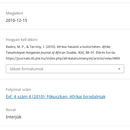
Megjelent
2010-12-15
Hogyan kell idézni
Radics, M. P., & Tarrósy, I. (2010). Afrikai fiatalok a kultúrhéten.
Afrika
Tanulmányok Hungarian Journal of African Studies
,
4
(4), 88–91. Elérés forrás
https://journals.lib.pte.hu/index.php/afrikatanulmanyok/article/view/4469
Idézet formátumok
Folyóirat szám
Évf. 4 szám 4 (2010): Fókuszban: Afrikai birodalmak
Rovat
Interjúk