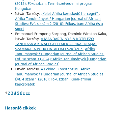
(2012): Fókuszban: Természetvédelmi program
Kongóban
István Tarrósy,
„Kelet-Afrika kereskedő hercegei”
,
Afrika Tanulmányok / Hungarian Journal of African
Studies: Évf. 4 szám 2 (2010): Fókuszban: Afrika és a
sport
Emmanuel Frimpong Sarpong, Dominic Winston Kaku,
István Tarrósy,
A MANDARIN NYELV KÖTELEZŐ
TANULÁSA A KÍNAI EGYETEMEK AFRIKAI DIÁKJAI
SZÁMÁRA: A PUHA HATALOM ESZKÖZE?
,
Afrika
Tanulmányok / Hungarian Journal of African Studies:
Évf. 18 szám 3 (2024): Afrika Tanulmányok [Hungarian
Journal of African Studies]
István Tarrósy,
A Pekingi Konszenzus
,
Afrika
Tanulmányok / Hungarian Journal of African Studies:
Évf. 4 szám 1 (2010): Fókuszban: Kínai-afrikai
kapcsolatok
1
2
3
4
5
6
>
>>
Hasonló cikkek