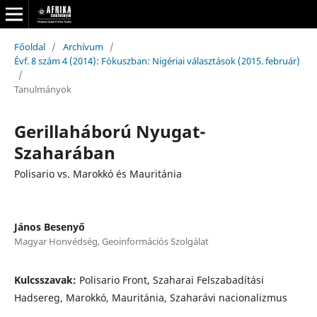
Főoldal
/
Archívum
/
Évf. 8 szám 4 (2014): Fókuszban: Nigériai választások (2015. február)
/
Tanulmányok
Gerillaháború Nyugat-
Szaharában
Polisario vs. Marokkó és Mauritánia
János Besenyő
Magyar Honvédség, Geoinformációs Szolgálat
Kulcsszavak:
Polisario Front, Szaharai Felszabadítási
Hadsereg, Marokkó, Mauritánia, Szaharávi nacionalizmus