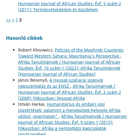
Hungarian Journal of African Studies: Évf. 5 szám 2
(2011): Természetvédelem és küzdelem
<<
<
1
2
Hasonló cikkek
Robert Kłosowicz,
Policies of the Maghreb Countries
Toward Western Sahara: Mauritania’s Perspective
,
Afrika Tanulmányok / Hungarian Journal of African
Studies: Évf. 16 szám 1 (2022): Afrika Tanulmányok
[Hungarian Journal of African Studies]
János Besenyő,
A nyugat-szaharai spanyol
népszámlálás és az ENSZ
,
Afrika Tanulmányok /
Hungarian Journal of African Studies: Évf. 2 szám 2
(2008): Fókuszban: Nyugat-Afrika
István Harkai,
Humanitárius és emberi jogi
jogsértések, valamint a menekültek helyzete Afrika
utolsó „gyarmatán”
,
Afrika Tanulmányok / Hungarian
Journal of African Studies: Évf. 9 szám 1 (2015):
Fókuszban: Afrika a nemzetközi kapcsolatok
rendszerében