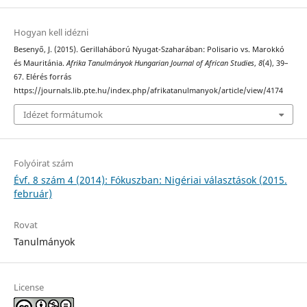
Hogyan kell idézni
Besenyő, J. (2015). Gerillaháború Nyugat-Szaharában: Polisario vs. Marokkó
és Mauritánia.
Afrika Tanulmányok Hungarian Journal of African Studies
,
8
(4), 39–
67. Elérés forrás
https://journals.lib.pte.hu/index.php/afrikatanulmanyok/article/view/4174
Idézet formátumok
Folyóirat szám
Évf. 8 szám 4 (2014): Fókuszban: Nigériai választások (2015.
február)
Rovat
Tanulmányok
License