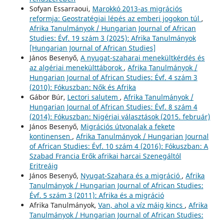
Sofyan Essarraoui,
Marokkó 2013-as migrációs
reformja: Geostratégiai lépés az emberi jogokon túl
,
Afrika Tanulmányok / Hungarian Journal of African
Studies: Évf. 19 szám 3 (2025): Afrika Tanulmányok
[Hungarian Journal of African Studies]
János Besenyő,
A nyugat-szaharai menekültkérdés és
az algériai menekülttáborok
,
Afrika Tanulmányok /
Hungarian Journal of African Studies: Évf. 4 szám 3
(2010): Fókuszban: Nők és Afrika
Gábor Búr,
Lectori salutem
,
Afrika Tanulmányok /
Hungarian Journal of African Studies: Évf. 8 szám 4
(2014): Fókuszban: Nigériai választások (2015. február)
János Besenyő,
Migrációs útvonalak a fekete
kontinensen
,
Afrika Tanulmányok / Hungarian Journal
of African Studies: Évf. 10 szám 4 (2016): Fókuszban: A
Szabad Francia Erők afrikai harcai Szenegáltól
Eritreáig
János Besenyő,
Nyugat-Szahara és a migráció
,
Afrika
Tanulmányok / Hungarian Journal of African Studies:
Évf. 5 szám 3 (2011): Afrika és a migráció
Afrika Tanulmányok,
Van, ahol a víz máig kincs
,
Afrika
Tanulmányok / Hungarian Journal of African Studies: