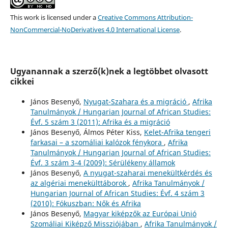
This work is licensed under a
Creative Commons Attribution-
NonCommercial-NoDerivatives 4.0 International License
.
Ugyanannak a szerző(k)nek a legtöbbet olvasott
cikkei
János Besenyő,
Nyugat-Szahara és a migráció
,
Afrika
Tanulmányok / Hungarian Journal of African Studies:
Évf. 5 szám 3 (2011): Afrika és a migráció
János Besenyő, Álmos Péter Kiss,
Kelet-Afrika tengeri
farkasai – a szomáliai kalózok fénykora
,
Afrika
Tanulmányok / Hungarian Journal of African Studies:
Évf. 3 szám 3-4 (2009): Sérülékeny államok
János Besenyő,
A nyugat-szaharai menekültkérdés és
az algériai menekülttáborok
,
Afrika Tanulmányok /
Hungarian Journal of African Studies: Évf. 4 szám 3
(2010): Fókuszban: Nők és Afrika
János Besenyő,
Magyar kiképzők az Európai Unió
Szomáliai Kiképző Missziójában
,
Afrika Tanulmányok /