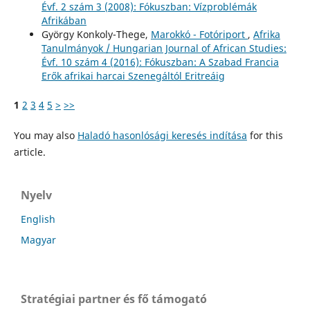
Évf. 2 szám 3 (2008): Fókuszban: Vízproblémák
Afrikában
György Konkoly-Thege,
Marokkó - Fotóriport
,
Afrika
Tanulmányok / Hungarian Journal of African Studies:
Évf. 10 szám 4 (2016): Fókuszban: A Szabad Francia
Erők afrikai harcai Szenegáltól Eritreáig
1
2
3
4
5
>
>>
You may also
Haladó hasonlósági keresés indítása
for this
article.
Nyelv
English
Magyar
Stratégiai partner és fő támogató