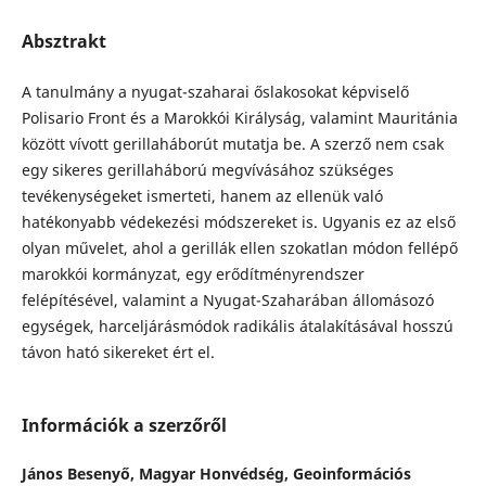
Absztrakt
A tanulmány a nyugat-szaharai őslakosokat képviselő
Polisario Front és a Marokkói Királyság, valamint Mauritánia
között vívott gerillaháborút mutatja be. A szerző nem csak
egy sikeres gerillaháború megvívásához szükséges
tevékenységeket ismerteti, hanem az ellenük való
hatékonyabb védekezési módszereket is. Ugyanis ez az első
olyan művelet, ahol a gerillák ellen szokatlan módon fellépő
marokkói kormányzat, egy erődítményrendszer
felépítésével, valamint a Nyugat-Szaharában állomásozó
egységek, harceljárásmódok radikális átalakításával hosszú
távon ható sikereket ért el.
Információk a szerzőről
János Besenyő,
Magyar Honvédség, Geoinformációs