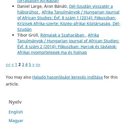
forradalom Afrikában
Daniel Large, Áron Bánáti,
Dél-Szudán visszatér a
háborúhoz
,
Afrika Tanulmányok / Hungarian Journal
of African Studies: Évf. 8 szám 1 (2014): Fókuszban:
Krízisek Afrika-szerte: Közép-afrikai Köztársaság, Dél-
Szudán
Tibor Grüll,
Rómaiak a Szaharában
,
Afrika
Tanulmányok / Hungarian Journal of African Studies:
Évf. 8 szám 2 (2014): Fókuszban: Harcok és távlatok:
Afrikai nyomortelepek ma és holnap
<<
<
1
2
3
4
5
>
>>
You may also
Haladó hasonlósági keresés indítása
for this
article.
Nyelv
English
Magyar