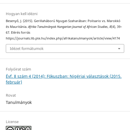
Hogyan kell idézni
Besenyő, J. (2015). Gerillaháború Nyugat-Szaharában: Polisario vs. Marokkó
és Mauritánia.
Afrika Tanulmányok Hungarian Journal of African Studies
,
8
(4), 39–
67. Elérés forrás
https://journals.lib.pte.hu/index.php/afrikatanulmanyok/article/view/4174
Idézet formátumok
Folyóirat szám
Évf. 8 szám 4 (2014): Fókuszban: Nigériai választások (2015.
február)
Rovat
Tanulmányok
License