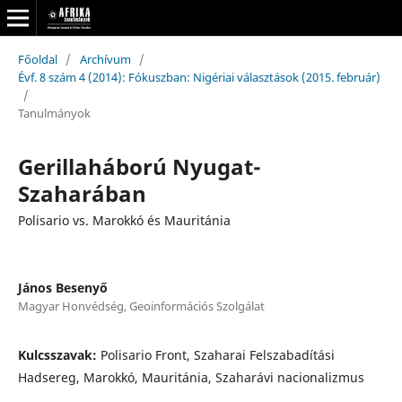
Főoldal
/
Archívum
/
Évf. 8 szám 4 (2014): Fókuszban: Nigériai választások (2015. február)
/
Tanulmányok
Gerillaháború Nyugat-
Szaharában
Polisario vs. Marokkó és Mauritánia
János Besenyő
Magyar Honvédség, Geoinformációs Szolgálat
Kulcsszavak:
Polisario Front, Szaharai Felszabadítási
Hadsereg, Marokkó, Mauritánia, Szaharávi nacionalizmus