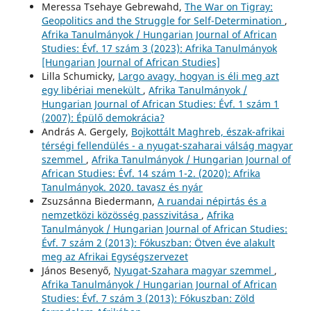
Meressa Tsehaye Gebrewahd,
The War on Tigray:
Geopolitics and the Struggle for Self-Determination
,
Afrika Tanulmányok / Hungarian Journal of African
Studies: Évf. 17 szám 3 (2023): Afrika Tanulmányok
[Hungarian Journal of African Studies]
Lilla Schumicky,
Largo avagy, hogyan is éli meg azt
egy libériai menekült
,
Afrika Tanulmányok /
Hungarian Journal of African Studies: Évf. 1 szám 1
(2007): Épülő demokrácia?
András A. Gergely,
Bojkottált Maghreb, észak-afrikai
térségi fellendülés - a nyugat-szaharai válság magyar
szemmel
,
Afrika Tanulmányok / Hungarian Journal of
African Studies: Évf. 14 szám 1-2. (2020): Afrika
Tanulmányok. 2020. tavasz és nyár
Zsuzsánna Biedermann,
A ruandai népirtás és a
nemzetközi közösség passzivitása
,
Afrika
Tanulmányok / Hungarian Journal of African Studies:
Évf. 7 szám 2 (2013): Fókuszban: Ötven éve alakult
meg az Afrikai Egységszervezet
János Besenyő,
Nyugat-Szahara magyar szemmel
,
Afrika Tanulmányok / Hungarian Journal of African
Studies: Évf. 7 szám 3 (2013): Fókuszban: Zöld