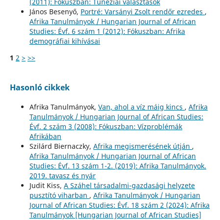
(2011): Fókuszban: Tunéziai választások
János Besenyő,
Portré: Varsányi Zsolt rendőr ezredes
,
Afrika Tanulmányok / Hungarian Journal of African
Studies: Évf. 6 szám 1 (2012): Fókuszban: Afrika
demográfiai kihívásai
1
2
>
>>
Hasonló cikkek
Afrika Tanulmányok,
Van, ahol a víz máig kincs
,
Afrika
Tanulmányok / Hungarian Journal of African Studies:
Évf. 2 szám 3 (2008): Fókuszban: Vízproblémák
Afrikában
Szilárd Biernaczky,
Afrika megismerésének útján
,
Afrika Tanulmányok / Hungarian Journal of African
Studies: Évf. 13 szám 1-2. (2019): Afrika Tanulmányok.
2019. tavasz és nyár
Judit Kiss,
A Száhel társadalmi-gazdasági helyzete
pusztító viharban
,
Afrika Tanulmányok / Hungarian
Journal of African Studies: Évf. 18 szám 2 (2024): Afrika
Tanulmányok [Hungarian Journal of African Studies]