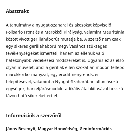
Absztrakt
A tanulmány a nyugat-szaharai őslakosokat képviselő
Polisario Front és a Marokkói Királyság, valamint Mauritánia
között vívott gerillaháborút mutatja be. A szerző nem csak
egy sikeres gerillaháború megvívásához szükséges
tevékenységeket ismerteti, hanem az ellenük való
hatékonyabb védekezési módszereket is. Ugyanis ez az első
olyan művelet, ahol a gerillák ellen szokatlan módon fellépő
marokkói kormányzat, egy erődítményrendszer
felépítésével, valamint a Nyugat-Szaharában állomásozó
egységek, harceljárásmódok radikális átalakításával hosszú
távon ható sikereket ért el.
Információk a szerzőről
János Besenyő,
Magyar Honvédség, Geoinformációs