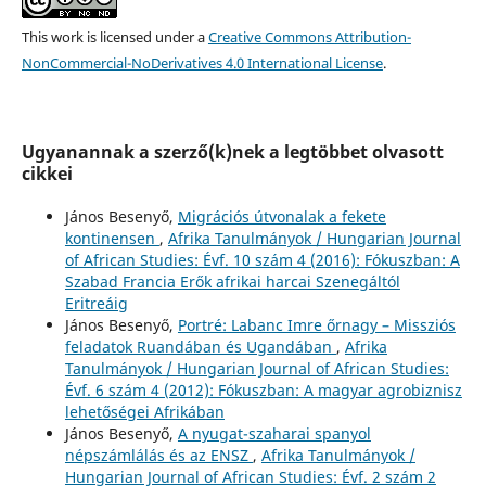
This work is licensed under a
Creative Commons Attribution-
NonCommercial-NoDerivatives 4.0 International License
.
Ugyanannak a szerző(k)nek a legtöbbet olvasott
cikkei
János Besenyő,
Migrációs útvonalak a fekete
kontinensen
,
Afrika Tanulmányok / Hungarian Journal
of African Studies: Évf. 10 szám 4 (2016): Fókuszban: A
Szabad Francia Erők afrikai harcai Szenegáltól
Eritreáig
János Besenyő,
Portré: Labanc Imre őrnagy – Missziós
feladatok Ruandában és Ugandában
,
Afrika
Tanulmányok / Hungarian Journal of African Studies:
Évf. 6 szám 4 (2012): Fókuszban: A magyar agrobiznisz
lehetőségei Afrikában
János Besenyő,
A nyugat-szaharai spanyol
népszámlálás és az ENSZ
,
Afrika Tanulmányok /
Hungarian Journal of African Studies: Évf. 2 szám 2