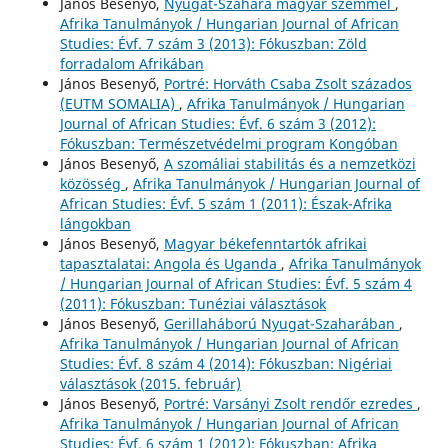
János Besenyő,
Nyugat-Szahara magyar szemmel
,
Afrika Tanulmányok / Hungarian Journal of African
Studies: Évf. 7 szám 3 (2013): Fókuszban: Zöld
forradalom Afrikában
János Besenyő,
Portré: Horváth Csaba Zsolt százados
(EUTM SOMALIA)
,
Afrika Tanulmányok / Hungarian
Journal of African Studies: Évf. 6 szám 3 (2012):
Fókuszban: Természetvédelmi program Kongóban
János Besenyő,
A szomáliai stabilitás és a nemzetközi
közösség
,
Afrika Tanulmányok / Hungarian Journal of
African Studies: Évf. 5 szám 1 (2011): Észak-Afrika
lángokban
János Besenyő,
Magyar békefenntartók afrikai
tapasztalatai: Angola és Uganda
,
Afrika Tanulmányok
/ Hungarian Journal of African Studies: Évf. 5 szám 4
(2011): Fókuszban: Tunéziai választások
János Besenyő,
Gerillaháború Nyugat-Szaharában
,
Afrika Tanulmányok / Hungarian Journal of African
Studies: Évf. 8 szám 4 (2014): Fókuszban: Nigériai
választások (2015. február)
János Besenyő,
Portré: Varsányi Zsolt rendőr ezredes
,
Afrika Tanulmányok / Hungarian Journal of African
Studies: Évf. 6 szám 1 (2012): Fókuszban: Afrika