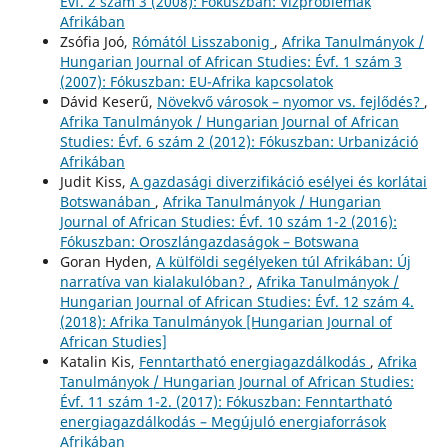
Évf. 2 szám 3 (2008): Fókuszban: Vízproblémák
Afrikában
Zsófia Joó,
Rómától Lisszabonig
,
Afrika Tanulmányok /
Hungarian Journal of African Studies: Évf. 1 szám 3
(2007): Fókuszban: EU-Afrika kapcsolatok
Dávid Keserű,
Növekvő városok – nyomor vs. fejlődés?
,
Afrika Tanulmányok / Hungarian Journal of African
Studies: Évf. 6 szám 2 (2012): Fókuszban: Urbanizáció
Afrikában
Judit Kiss,
A gazdasági diverzifikáció esélyei és korlátai
Botswanában
,
Afrika Tanulmányok / Hungarian
Journal of African Studies: Évf. 10 szám 1-2 (2016):
Fókuszban: Oroszlángazdaságok – Botswana
Goran Hyden,
A külföldi segélyeken túl Afrikában: Új
narratíva van kialakulóban?
,
Afrika Tanulmányok /
Hungarian Journal of African Studies: Évf. 12 szám 4.
(2018): Afrika Tanulmányok [Hungarian Journal of
African Studies]
Katalin Kis,
Fenntartható energiagazdálkodás
,
Afrika
Tanulmányok / Hungarian Journal of African Studies:
Évf. 11 szám 1-2. (2017): Fókuszban: Fenntartható
energiagazdálkodás – Megújuló energiaforrások
Afrikában