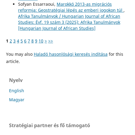
Sofyan Essarraoui,
Marokkó 2013-as migrációs
reformja: Geostratégiai lépés az emberi jogokon túl
,
Afrika Tanulmányok / Hungarian Journal of African
Studies: Évf. 19 szám 3 (2025): Afrika Tanulmányok
[Hungarian Journal of African Studies]
1
2
3
4
5
6
7
8
9
10
>
>>
You may also
Haladó hasonlósági keresés indítása
for this
article.
Nyelv
English
Magyar
Stratégiai partner és fő támogató