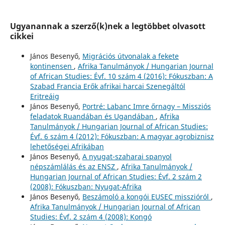
Ugyanannak a szerző(k)nek a legtöbbet olvasott
cikkei
János Besenyő,
Migrációs útvonalak a fekete
kontinensen
,
Afrika Tanulmányok / Hungarian Journal
of African Studies: Évf. 10 szám 4 (2016): Fókuszban: A
Szabad Francia Erők afrikai harcai Szenegáltól
Eritreáig
János Besenyő,
Portré: Labanc Imre őrnagy – Missziós
feladatok Ruandában és Ugandában
,
Afrika
Tanulmányok / Hungarian Journal of African Studies:
Évf. 6 szám 4 (2012): Fókuszban: A magyar agrobiznisz
lehetőségei Afrikában
János Besenyő,
A nyugat-szaharai spanyol
népszámlálás és az ENSZ
,
Afrika Tanulmányok /
Hungarian Journal of African Studies: Évf. 2 szám 2
(2008): Fókuszban: Nyugat-Afrika
János Besenyő,
Beszámoló a kongói EUSEC misszióról
,
Afrika Tanulmányok / Hungarian Journal of African
Studies: Évf. 2 szám 4 (2008): Kongó