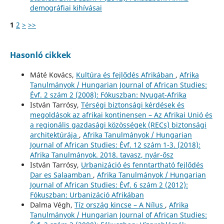
demográfiai kihívásai
1
2
>
>>
Hasonló cikkek
Máté Kovács,
Kultúra és fejlődés Afrikában
,
Afrika
Tanulmányok / Hungarian Journal of African Studies:
Évf. 2 szám 2 (2008): Fókuszban: Nyugat-Afrika
István Tarrósy,
Térségi biztonsági kérdések és
megoldások az afrikai kontinensen – Az Afrikai Unió és
a regionális gazdasági közösségek (RECs) biztonsági
architektúrája
,
Afrika Tanulmányok / Hungarian
Journal of African Studies: Évf. 12 szám 1-3. (2018):
Afrika Tanulmányok. 2018. tavasz, nyár-ősz
István Tarrósy,
Urbanizáció és fenntartható fejlődés
Dar es Salaamban
,
Afrika Tanulmányok / Hungarian
Journal of African Studies: Évf. 6 szám 2 (2012):
Fókuszban: Urbanizáció Afrikában
Dalma Végh,
Tíz ország kincse – A Nílus
,
Afrika
Tanulmányok / Hungarian Journal of African Studies: