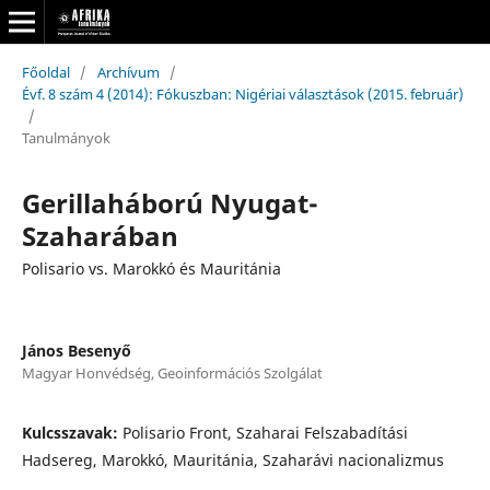
Főoldal
/
Archívum
/
Évf. 8 szám 4 (2014): Fókuszban: Nigériai választások (2015. február)
/
Tanulmányok
Gerillaháború Nyugat-
Szaharában
Polisario vs. Marokkó és Mauritánia
János Besenyő
Magyar Honvédség, Geoinformációs Szolgálat
Kulcsszavak:
Polisario Front, Szaharai Felszabadítási
Hadsereg, Marokkó, Mauritánia, Szaharávi nacionalizmus