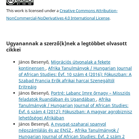
This work is licensed under a
Creative Commons Attribution-
NonCommercial-NoDerivatives 4.0 International License
.
Ugyanannak a szerző(k)nek a legtöbbet olvasott
cikkei
János Besenyő,
Migrációs útvonalak a fekete
kontinensen
,
Afrika Tanulmányok / Hungarian Journal
of African Studies: Évf. 10 szám 4 (2016): Fókuszban: A
Szabad Francia Erők afrikai harcai Szenegáltól
Eritreáig
János Besenyő,
Portré: Labanc Imre őrnagy – Missziós
feladatok Ruandában és Ugandában
,
Afrika
Tanulmányok / Hungarian Journal of African Studies:
Évf. 6 szám 4 (2012): Fókuszban: A magyar agrobiznisz
lehetőségei Afrikában
János Besenyő,
A nyugat-szaharai spanyol
népszámlálás és az ENSZ
,
Afrika Tanulmányok /
Hungarian Journal of African Studies: Évf. 2 szám 2