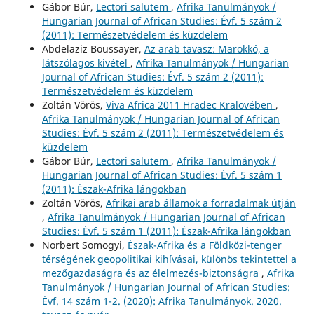
Gábor Búr,
Lectori salutem
,
Afrika Tanulmányok /
Hungarian Journal of African Studies: Évf. 5 szám 2
(2011): Természetvédelem és küzdelem
Abdelaziz Boussayer,
Az arab tavasz: Marokkó, a
látszólagos kivétel
,
Afrika Tanulmányok / Hungarian
Journal of African Studies: Évf. 5 szám 2 (2011):
Természetvédelem és küzdelem
Zoltán Vörös,
Viva Africa 2011 Hradec Kralovében
,
Afrika Tanulmányok / Hungarian Journal of African
Studies: Évf. 5 szám 2 (2011): Természetvédelem és
küzdelem
Gábor Búr,
Lectori salutem
,
Afrika Tanulmányok /
Hungarian Journal of African Studies: Évf. 5 szám 1
(2011): Észak-Afrika lángokban
Zoltán Vörös,
Afrikai arab államok a forradalmak útján
,
Afrika Tanulmányok / Hungarian Journal of African
Studies: Évf. 5 szám 1 (2011): Észak-Afrika lángokban
Norbert Somogyi,
Észak-Afrika és a Földközi-tenger
térségének geopolitikai kihívásai, különös tekintettel a
mezőgazdaságra és az élelmezés-biztonságra
,
Afrika
Tanulmányok / Hungarian Journal of African Studies:
Évf. 14 szám 1-2. (2020): Afrika Tanulmányok. 2020.