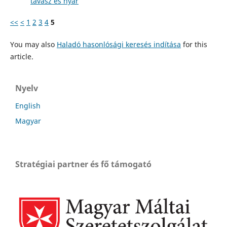
tavasz és nyár
<<
<
1
2
3
4
5
You may also
Haladó hasonlósági keresés indítása
for this
article.
Nyelv
English
Magyar
Stratégiai partner és fő támogató