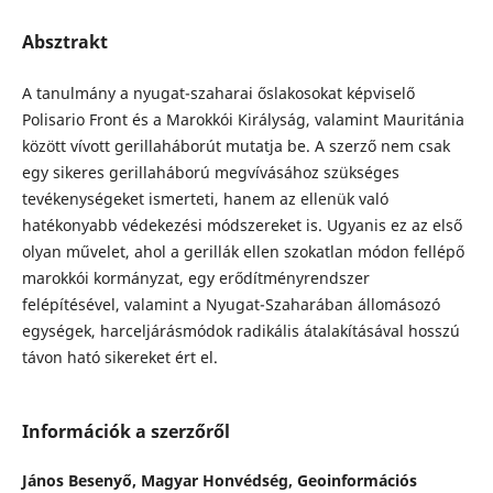
Absztrakt
A tanulmány a nyugat-szaharai őslakosokat képviselő
Polisario Front és a Marokkói Királyság, valamint Mauritánia
között vívott gerillaháborút mutatja be. A szerző nem csak
egy sikeres gerillaháború megvívásához szükséges
tevékenységeket ismerteti, hanem az ellenük való
hatékonyabb védekezési módszereket is. Ugyanis ez az első
olyan művelet, ahol a gerillák ellen szokatlan módon fellépő
marokkói kormányzat, egy erődítményrendszer
felépítésével, valamint a Nyugat-Szaharában állomásozó
egységek, harceljárásmódok radikális átalakításával hosszú
távon ható sikereket ért el.
Információk a szerzőről
János Besenyő,
Magyar Honvédség, Geoinformációs