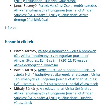
(2011): Fókuszban: Tunéziai választások
János Besenyő,
Portré: Varsányi Zsolt rendőr ezredes
,
Afrika Tanulmányok / Hungarian Journal of African
Studies: Évf. 6 szám 1 (2012): Fókuszban: Afrika
demográfiai kihívásai
1
2
>
>>
Hasonló cikkek
István Tarrósy,
Válság a homokban – élet a homokon
túl
,
Afrika Tanulmányok / Hungarian Journal of
African Studies: Évf. 6 szám 1 (2012): Fókuszban:
Afrika demográfiai kihívásai
István Tarrósy,
Kenya harca az al-Shabaab ellen – A
„Linda Nchi” hadművelet sikerének lehetősége
,
Afrika
Tanulmányok / Hungarian Journal of African Studies:
Évf. 5 szám 4 (2011): Fókuszban: Tunéziai választások
Mihály Sárkány,
A szubszaharai Afrika története
,
Afrika Tanulmányok / Hungarian Journal of African
Studies: Évf. 5 szám 4 (2011): Fókuszban: Tunéziai
választások