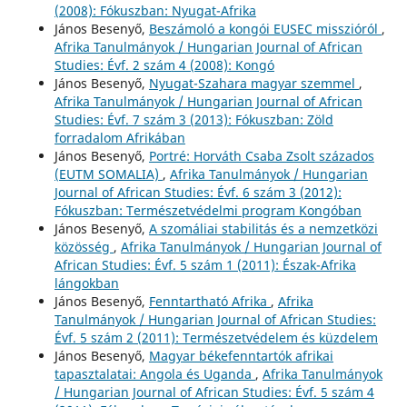
(2008): Fókuszban: Nyugat-Afrika
János Besenyő,
Beszámoló a kongói EUSEC misszióról
,
Afrika Tanulmányok / Hungarian Journal of African
Studies: Évf. 2 szám 4 (2008): Kongó
János Besenyő,
Nyugat-Szahara magyar szemmel
,
Afrika Tanulmányok / Hungarian Journal of African
Studies: Évf. 7 szám 3 (2013): Fókuszban: Zöld
forradalom Afrikában
János Besenyő,
Portré: Horváth Csaba Zsolt százados
(EUTM SOMALIA)
,
Afrika Tanulmányok / Hungarian
Journal of African Studies: Évf. 6 szám 3 (2012):
Fókuszban: Természetvédelmi program Kongóban
János Besenyő,
A szomáliai stabilitás és a nemzetközi
közösség
,
Afrika Tanulmányok / Hungarian Journal of
African Studies: Évf. 5 szám 1 (2011): Észak-Afrika
lángokban
János Besenyő,
Fenntartható Afrika
,
Afrika
Tanulmányok / Hungarian Journal of African Studies:
Évf. 5 szám 2 (2011): Természetvédelem és küzdelem
János Besenyő,
Magyar békefenntartók afrikai
tapasztalatai: Angola és Uganda
,
Afrika Tanulmányok
/ Hungarian Journal of African Studies: Évf. 5 szám 4