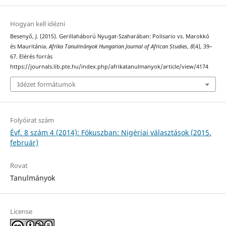
Hogyan kell idézni
Besenyő, J. (2015). Gerillaháború Nyugat-Szaharában: Polisario vs. Marokkó
és Mauritánia.
Afrika Tanulmányok Hungarian Journal of African Studies
,
8
(4), 39–
67. Elérés forrás
https://journals.lib.pte.hu/index.php/afrikatanulmanyok/article/view/4174
Idézet formátumok
Folyóirat szám
Évf. 8 szám 4 (2014): Fókuszban: Nigériai választások (2015.
február)
Rovat
Tanulmányok
License