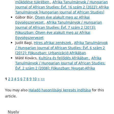
működése tükrében
,
Afrika Tanulmányok / Hungarian
Journal of African Studies: Évf. 16 szám 2 (2022): Afrika
Tanulmányok [Hungarian Journal of African Studies]
Gábor Búr,
Ötven éve alakult meg az Afrikai
Egységszervezet
,
Afrika Tanulmányok / Hungarian
Journal of African Studies: Évf. 7 szám 2 (2013):
Fókuszban: Ötven éve alakult meg az Afrikai
Egységszervezet
Judit Bagi,
Híres afrikai zenészek
,
Afrika Tanulmányok
/ Hungarian Journal of African Studies: Évf. 6 szám 2
(2012): Fókuszban: Urbanizáció Afrikában
Máté Kovács,
Kultúra és fejlődés Afrikában
,
Afrika
Tanulmányok / Hungarian Journal of African Studies:
Évf. 2 szám 2 (2008): Fókuszban: Nyugat-Afrika
1
2
3
4
5
6
7
8
9
10
>
>>
You may also
Haladó hasonlósági keresés indítása
for this
article.
Nyelv