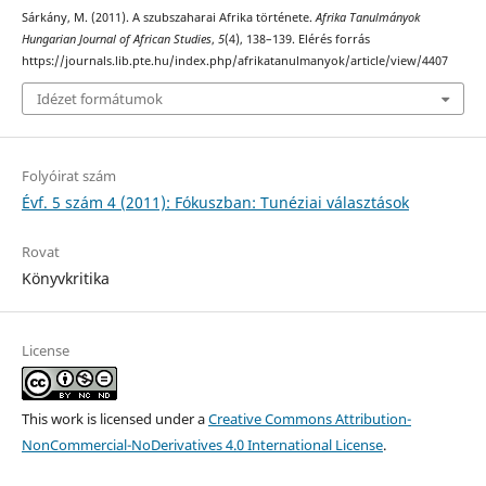
Sárkány, M. (2011). A szubszaharai Afrika története.
Afrika Tanulmányok
Hungarian Journal of African Studies
,
5
(4), 138–139. Elérés forrás
https://journals.lib.pte.hu/index.php/afrikatanulmanyok/article/view/4407
Idézet formátumok
Folyóirat szám
Évf. 5 szám 4 (2011): Fókuszban: Tunéziai választások
Rovat
Könyvkritika
License
This work is licensed under a
Creative Commons Attribution-
NonCommercial-NoDerivatives 4.0 International License
.