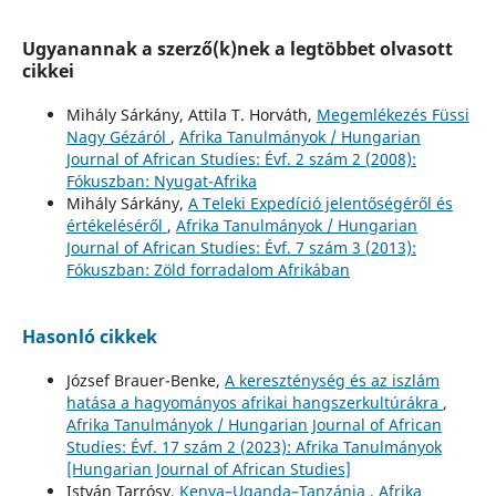
Ugyanannak a szerző(k)nek a legtöbbet olvasott
cikkei
Mihály Sárkány, Attila T. Horváth,
Megemlékezés Füssi
Nagy Gézáról
,
Afrika Tanulmányok / Hungarian
Journal of African Studies: Évf. 2 szám 2 (2008):
Fókuszban: Nyugat-Afrika
Mihály Sárkány,
A Teleki Expedíció jelentőségéről és
értékeléséről
,
Afrika Tanulmányok / Hungarian
Journal of African Studies: Évf. 7 szám 3 (2013):
Fókuszban: Zöld forradalom Afrikában
Hasonló cikkek
József Brauer-Benke,
A kereszténység és az iszlám
hatása a hagyományos afrikai hangszerkultúrákra
,
Afrika Tanulmányok / Hungarian Journal of African
Studies: Évf. 17 szám 2 (2023): Afrika Tanulmányok
[Hungarian Journal of African Studies]
István Tarrósy,
Kenya–Uganda–Tanzánia
,
Afrika