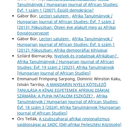
Tanulmányok / Hungarian Journal of African Studies:
Évf. 1 szám 1 (2007): Épülő demokrácia?
Gábor Búr,
Lectori salutem
,
Afrika Tanulmányok /
Hungarian Journal of African Studies: Évf. 7 szám 2
(2013): Fókuszban: Ötven éve alakult meg az Afrikai
Egységszervezet
Gábor Búr,
Lectori salutem
,
Afrika Tanulmányok /
Hungarian Journal of African Studies: Évf. 6 szám 1
(2012): Fókuszban: Afrika demográfiai kihívásai
Szilárd Biernaczky,
Nyelvek és irodalmak Afrikában?
,
Afrika Tanulmányok / Hungarian Journal of African
Studies: Évf. 19 szám 2 (2025): Afrika Tanulmányok
[Hungarian Journal of African Studies]
Emmanuel Frimpong Sarpong, Dominic Winston Kaku,
István Tarrósy,
A MANDARIN NYELV KÖTELEZŐ
TANULÁSA A KÍNAI EGYETEMEK AFRIKAI DIÁKJAI
SZÁMÁRA: A PUHA HATALOM ESZKÖZE?
,
Afrika
Tanulmányok / Hungarian Journal of African Studies:
Évf. 18 szám 3 (2024): Afrika Tanulmányok [Hungarian
Journal of African Studies]
Örs Tetlák,
A szubszaharai afrikai regionalizmus
sajátosságai az SADC (Dél-afrikai Fejlesztési Közösség)